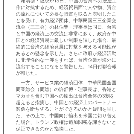
頼清徳・総統が13日、中国の台湾への浸透工
セミナー
作に対抗するため、経済貿易面で人や物、資金
の流れについて必要な措置を取ると表明したこ
経済ニュース
とを受け、有力経済団体、中華民国三三企業交
流会（三三会）の林伯豊・理事長は同日、台湾
労務顧問
と中国の経済上の交流は非常に多く、政府が中
国との経済貿易に厳しい制限を課した場合、最
ＩＴ
終的に台湾の経済発展に打撃を与える可能性が
あるとの懸念を示した。さらに政府が経済活動
飲食店情報
に非理性的な干渉をすれば、台湾企業が海外に
流出することになると警告した。14日付聯合報
が報じた。
一方、サービス業の経済団体、中華民国全国
商業総会（商総）の許舒博・理事長は、香港と
マカオを含む中国への輸出は台湾全体の3割を
超えると指摘し、中国との経済上のパートナー
関係を断ち切ることができるのかと疑問を呈し
た。その上で、中国向け輸出を米国に切り替え
た場合、トランプ政権は追加関税を課さないと
保証できるのかと指摘した。