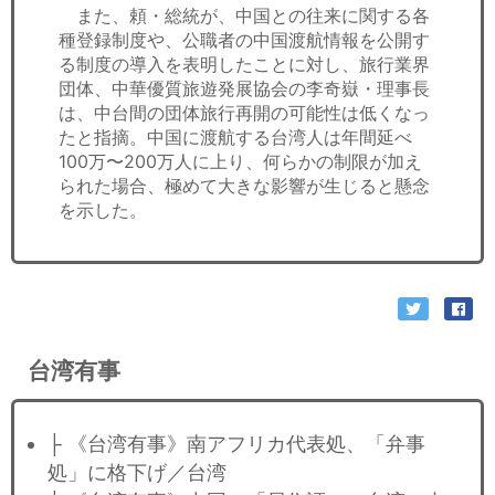
また、頼・総統が、中国との往来に関する各
種登録制度や、公職者の中国渡航情報を公開す
る制度の導入を表明したことに対し、旅行業界
団体、中華優質旅遊発展協会の李奇嶽・理事長
は、中台間の団体旅行再開の可能性は低くなっ
たと指摘。中国に渡航する台湾人は年間延べ
100万〜200万人に上り、何らかの制限が加え
られた場合、極めて大きな影響が生じると懸念
を示した。
台湾有事
├ 《台湾有事》南アフリカ代表処、「弁事
処」に格下げ／台湾