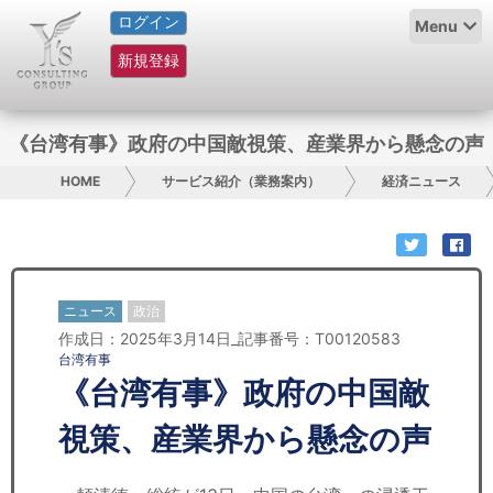
ログイン
HOME
Menu
新規登録
サービス紹介
コラム
《台湾有事》政府の中国敵視策、産業界から懸念の声
グループ概要
HOME
サービス紹介（業務案内）
経済ニュース
採用情報
お問い合わせ
ニュース
政治
作成日：2025年3月14日_記事番号：T00120583
日本人にPR
台湾有事
《台湾有事》政府の中国敵
コンサルティング
視策、産業界から懸念の声
リサーチ