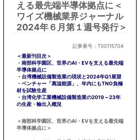
セミナー
える最先端半導体拠点に＜
ワイズ機械業界ジャーナル
経済ニュース
2024年６月第１週号発行＞
労務顧問
記事番号：T00115704
ＩＴ
＜最新刊目次＞
飲食店情報
・南部科学園区、世界のAI・EVを支える最先端
半導体拠点に
・台湾機械設備製造業の現状と2024年Q1展望
・ベンチャー「萬溢能源」、年内にもTNO負極
材を試験生産
・台湾化学工業機械設備製造業の2019～23年
の生産・輸出入概況
＜南部科学園区、世界のAI・EVを支える最先端
半導体拠点に＞