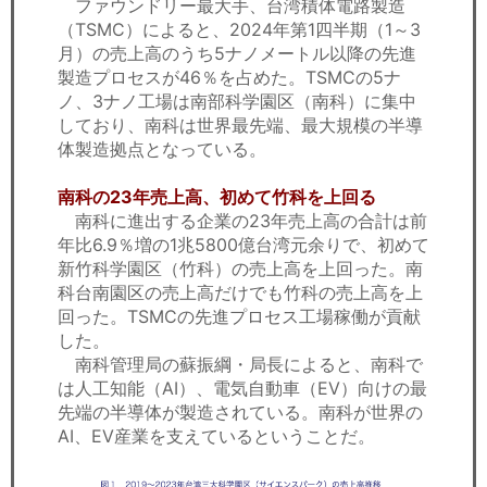
ファウンドリー最大手、台湾積体電路製造
（TSMC）によると、2024年第1四半期（1～3
月）の売上高のうち5ナノメートル以降の先進
製造プロセスが46％を占めた。TSMCの5ナ
ノ、3ナノ工場は南部科学園区（南科）に集中
しており、南科は世界最先端、最大規模の半導
体製造拠点となっている。
南科の23年売上高、初めて竹科を上回る
南科に進出する企業の23年売上高の合計は前
年比6.9％増の1兆5800億台湾元余りで、初めて
新竹科学園区（竹科）の売上高を上回った。南
科台南園区の売上高だけでも竹科の売上高を上
回った。TSMCの先進プロセス工場稼働が貢献
した。
南科管理局の蘇振綱・局長によると、南科で
は人工知能（AI）、電気自動車（EV）向けの最
先端の半導体が製造されている。南科が世界の
AI、EV産業を支えているということだ。