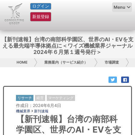
ログイン
HOME
Menu
新規登録
サービス紹介
コラム
【新刊速報】台湾の南部科学園区、世界のAI・EVを支
える最先端半導体拠点に＜ワイズ機械業界ジャーナル
グループ概要
2024年６月第１週号発行＞
HOME
業務案内（サービス紹介）
市場調査
採用情報
お問い合わせ
日本人にPR
リサーチ
経営
マーケティング
作成日：2024年6月4日
コンサルティング
機械業界
新刊速報
【新刊速報】台湾の南部科
リサーチ
学園区、世界のAI・EVを支