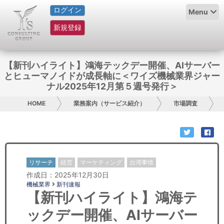
ログイン
HOME
Menu
新規登録
サービス紹介
コラム
【新刊ハイライト】鴻海テックデー開催、AIサーバー
とヒューマノイドが成長軸に＜ワイズ機械業界ジャー
グループ概要
ナル2025年12月第５週号発行＞
HOME
業務案内（サービス紹介）
市場調査
採用情報
お問い合わせ
日本人にPR
リサーチ
経営
マーケティング
台湾事情
作成日：2025年12月30日
コンサルティング
機械業界
新刊速報
【新刊ハイライト】鴻海テ
リサーチ
ックデー開催、AIサーバー