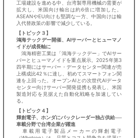
工場建設を進める中、台湾製専用機械の需要が
拡大し、米国向け輸出は約6倍に増加した。
ASEANやEU向けも堅調な一方、中国向けは輸
入代替政策の影響で減少している。
【トピック３】
鴻海テックデー開催、AIサーバーとヒューマノ
イドが成長軸に
鴻海精密工業は「鴻海テックデー」でAIサー
バーとヒューマノイドを重点展示。2025年第3
四半期にはサーバー・データセンター関連が売
上構成比42％に達し、初めてスマートフォン関
連を上回った。オープンAIとの次世代AIデータ
センター向けサーバー開発提携も発表し、米国
製造対応を見据えた自動化戦略を加速してい
る。
【トピック４】
輝創電子、ホンダにバックレーダー独占供給──
車載分野で台湾企業が躍進
車載用電子製品メーカーの輝創電子
（Whetron）は、品質とコスト競争力を武器に