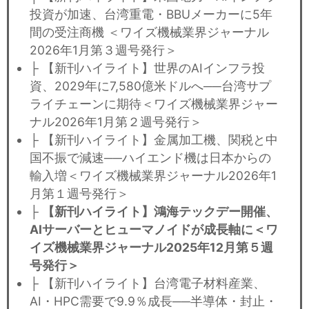
投資が加速、台湾重電・BBUメーカーに5年
間の受注商機 ＜ワイズ機械業界ジャーナル
2026年1月第３週号発行＞
├ 【新刊ハイライト】世界のAIインフラ投
資、2029年に7,580億米ドルへ──台湾サプ
ライチェーンに期待＜ワイズ機械業界ジャー
ナル2026年1月第２週号発行＞
├ 【新刊ハイライト】金属加工機、関税と中
国不振で減速──ハイエンド機は日本からの
輸入増＜ワイズ機械業界ジャーナル2026年1
月第１週号発行＞
├
【新刊ハイライト】鴻海テックデー開催、
AIサーバーとヒューマノイドが成長軸に＜ワ
イズ機械業界ジャーナル2025年12月第５週
号発行＞
├ 【新刊ハイライト】台湾電子材料産業、
AI・HPC需要で9.9％成長──半導体・封止・