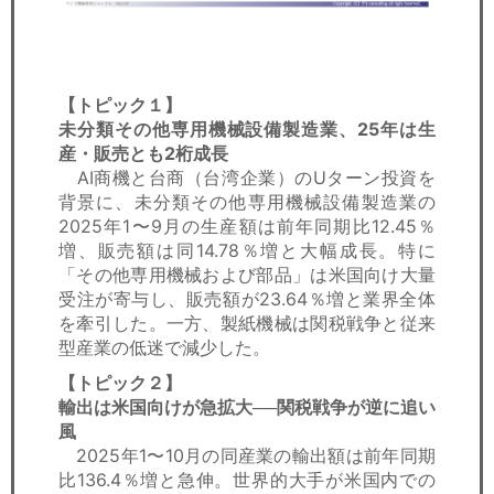
【トピック１】
未分類その他専用機械設備製造業、25年は生
産・販売とも2桁成長
AI商機と台商（台湾企業）のUターン投資を
背景に、未分類その他専用機械設備製造業の
2025年1〜9月の生産額は前年同期比12.45％
増、販売額は同14.78％増と大幅成長。特に
「その他専用機械および部品」は米国向け大量
受注が寄与し、販売額が23.64％増と業界全体
を牽引した。一方、製紙機械は関税戦争と従来
型産業の低迷で減少した。
【トピック２】
輸出は米国向けが急拡大──関税戦争が逆に追い
風
2025年1〜10月の同産業の輸出額は前年同期
比136.4％増と急伸。世界的大手が米国内での