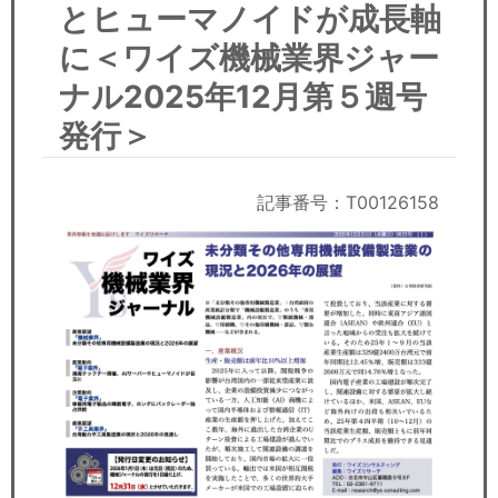
セミナー
とヒューマノイドが成長軸
に＜ワイズ機械業界ジャー
経済ニュース
ナル2025年12月第５週号
労務顧問
発行＞
ＩＴ
記事番号：T00126158
飲食店情報