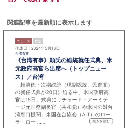
関連記事を最新順に表示します
ニュース
政治
作成日：2024年5月16日
台湾有事
《台湾有事》頼氏の総統就任式典、米
元政府高官ら出席へ（トップニュー
ス）／台湾
頼清徳・次期総統（現副総統、民進党）
の就任式典が20日に迫る中、米国政府高
官は15日、式典にリチャード・アーミテ
ージ元国務副長官（共和党）や米国の対台
湾窓口機関、米国在台協会（AIT）のロー
ラ・ロー ……
続きを読む