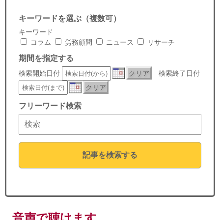
セミナー
キーワードを選ぶ（複数可）
経済ニュース
キーワード
コラム
労務顧問
ニュース
リサーチ
労務顧問
期間を指定する
検索開始日付
クリア
検索終了日付
ＩＴ
クリア
飲食店情報
フリーワード検索
記事を検索する
音声で聴けます。