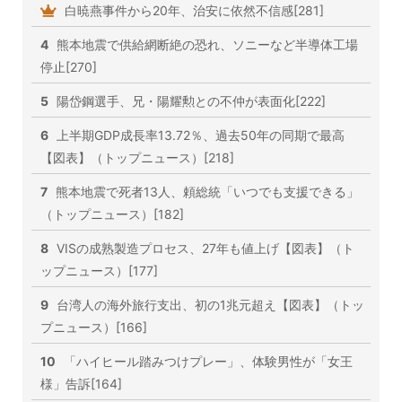
白暁燕事件から20年、治安に依然不信感[281]
4
熊本地震で供給網断絶の恐れ、ソニーなど半導体工場
停止[270]
5
陽岱鋼選手、兄・陽耀勲との不仲が表面化[222]
6
上半期GDP成長率13.72％、過去50年の同期で最高
【図表】（トップニュース）[218]
7
熊本地震で死者13人、頼総統「いつでも支援できる」
（トップニュース）[182]
8
VISの成熟製造プロセス、27年も値上げ【図表】（ト
ップニュース）[177]
9
台湾人の海外旅行支出、初の1兆元超え【図表】（トッ
プニュース）[166]
10
「ハイヒール踏みつけプレー」、体験男性が「女王
様」告訴[164]