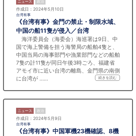
ニュース
政治
作成日：2024年5月10日
台湾有事
《台湾有事》金門の禁止・制限水域、
中国の船11隻が侵入／台湾
海洋委員会（海委会）海巡署は9日、中
国で海上警備を担う海警局の船舶4隻と、
中国当局の海事部門や漁業部門などの船舶
7隻の計11隻が同日午後3時ごろ、福建省
アモイ市に近い台湾の離島、金門県の南側
に台湾が ……
続きを読む
ニュース
政治
作成日：2024年5月9日
台湾有事
《台湾有事》中国軍機23機確認、8機