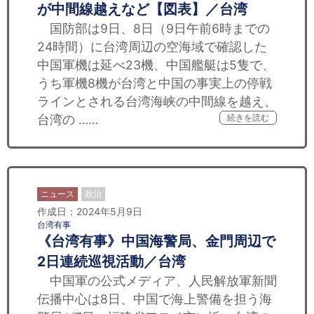
が中間線越えなど【図表】／台湾
国防部は9日、8日（9日午前6時までの
24時間）に台湾周辺の空海域で確認した
中国軍機は延べ23機、中国艦艇は5隻で、
うち軍機8機が台湾と中国の事実上の停戦
ラインとされる台湾海峡の中間線を越え、
台湾の ……
続きを読む
ニュース
政治
作成日：2024年5月9日
台湾有事
《台湾有事》中国海警局、金門周辺で
2日連続巡視活動／台湾
中国軍の公式メディア、人民解放軍新聞
伝播中心は8日、中国で海上警備を担う海