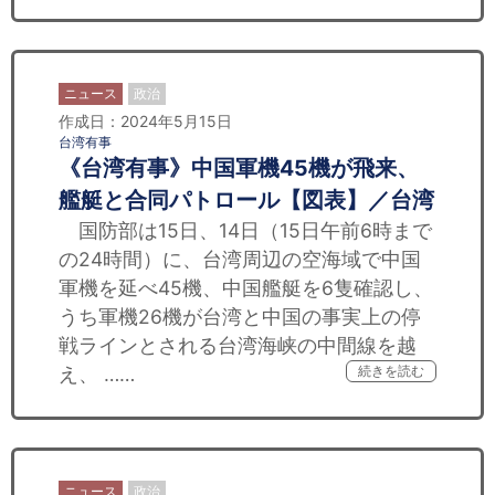
ニュース
政治
作成日：2024年5月15日
台湾有事
《台湾有事》中国軍機45機が飛来、
艦艇と合同パトロール【図表】／台湾
国防部は15日、14日（15日午前6時まで
の24時間）に、台湾周辺の空海域で中国
軍機を延べ45機、中国艦艇を6隻確認し、
うち軍機26機が台湾と中国の事実上の停
戦ラインとされる台湾海峡の中間線を越
え、 ……
続きを読む
ニュース
政治