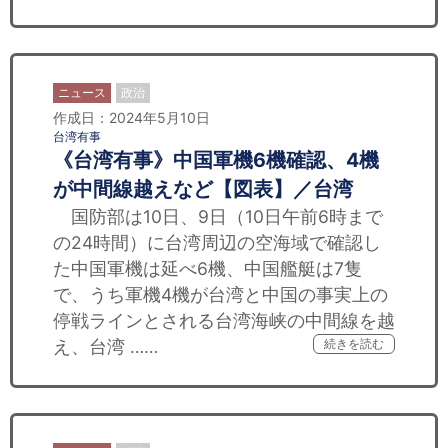
ニュース
政治
作成日：2024年5月10日
台湾有事
《台湾有事》中国軍機6機確認、4機
が中間線越えなど【図表】／台湾
国防部は10日、9日（10日午前6時まで
の24時間）に台湾周辺の空海域で確認し
た中国軍機は延べ6機、中国艦艇は7隻
で、うち軍機4機が台湾と中国の事実上の
停戦ラインとされる台湾海峡の中間線を越
え、台湾 ……
続きを読む