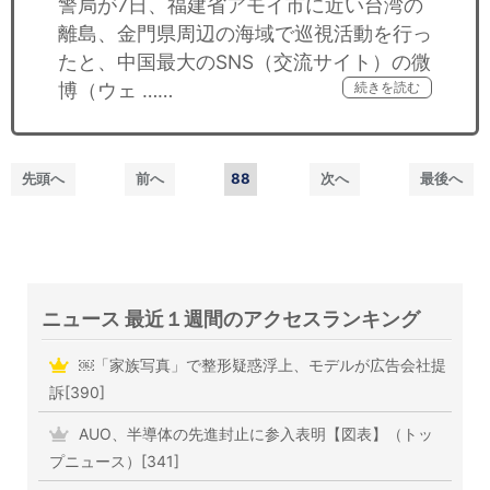
警局が7日、福建省アモイ市に近い台湾の
離島、金門県周辺の海域で巡視活動を行っ
たと、中国最大のSNS（交流サイト）の微
博（ウェ ……
続きを読む
先頭へ
前へ
88
次へ
最後へ
ニュース 最近１週間のアクセスランキング
￼「家族写真」で整形疑惑浮上、モデルが広告会社提
訴[390]
AUO、半導体の先進封止に参入表明【図表】（トッ
プニュース）[341]