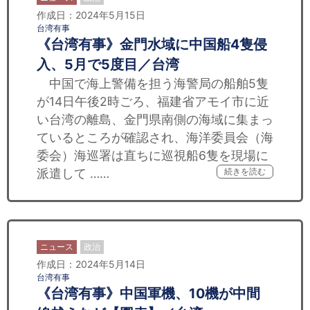
作成日：2024年5月15日
台湾有事
《台湾有事》金門水域に中国船4隻侵
入、5月で5度目／台湾
中国で海上警備を担う海警局の船舶5隻
が14日午後2時ごろ、福建省アモイ市に近
い台湾の離島、金門県南側の海域に集まっ
ているところが確認され、海洋委員会（海
委会）海巡署は直ちに巡視船6隻を現場に
派遣して ……
続きを読む
ニュース
政治
作成日：2024年5月14日
台湾有事
《台湾有事》中国軍機、10機が中間