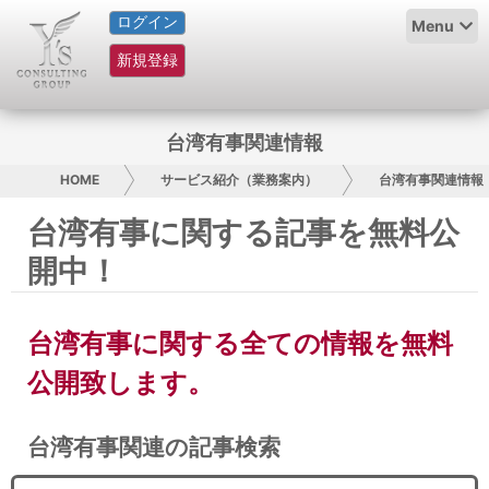
ログイン
HOME
Menu
新規登録
サービス紹介
コラム
台湾有事関連情報
グループ概要
HOME
サービス紹介（業務案内）
台湾有事関連情報
台湾有事に関する記事を無料公
採用情報
開中！
お問い合わせ
台湾有事に関する全ての情報を無料
日本人にPR
公開致します。
コンサルティング
台湾有事関連の記事検索
リサーチ