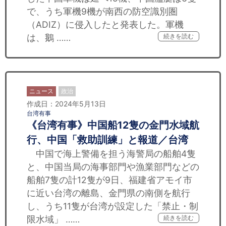
で、うち軍機9機が南西の防空識別圏
（ADIZ）に侵入したと発表した。軍機
は、鵝 ……
続きを読む
ニュース
政治
作成日：2024年5月13日
台湾有事
《台湾有事》中国船12隻の金門水域航
行、中国「救助訓練」と報道／台湾
中国で海上警備を担う海警局の船舶4隻
と、中国当局の海事部門や漁業部門などの
船舶7隻の計12隻が9日、福建省アモイ市
に近い台湾の離島、金門県の南側を航行
し、うち11隻が台湾が設定した「禁止・制
限水域」 ……
続きを読む