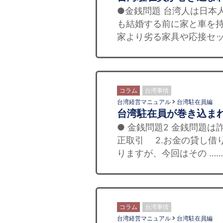
●金銭問題 台湾人は日本
も結婚する前に家と車を
家より劣る家具や応接セッ
コラム
台湾事情
台湾経営マニュアル
台湾駐在員編
台湾駐在員が巻き込ま
● 金銭問題2 金銭問題
正取引 2.お金の貸し借
りますが、今回はその ……
コラム
台湾事情
台湾経営マニュアル
台湾駐在員編