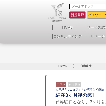
新規登録
パスワード
HOME
サービス紹
コンサルティング
リサーチ
HOME
台湾事情
コラム
台湾事情
台湾経営マニュアル
台湾駐在初級編
駐在3ヶ月後の罠1
台湾駐在となり、3ヶ月