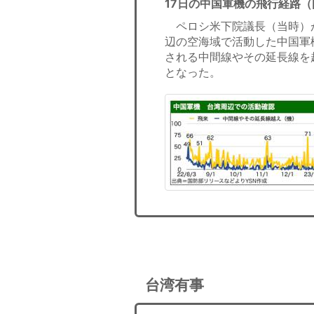
17日の中国軍機の飛行経路
ペロシ米下院議長（当時）が
辺の空海域で活動した中国軍
される中間線やその延長線を
となった。
台湾有事