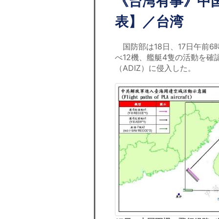
《台湾有事》中
表】／台湾
国防部は18日、17日午前6
べ12機、艦艇4隻の活動を
（ADIZ）に侵入した。