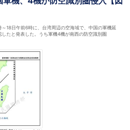
国軍機、4機が防空識別圏侵入【図
時～18日午前6時に、台湾周辺の空海域で、中国の軍機延
確認したと発表した。うち軍機4機が南西の防空識別圏