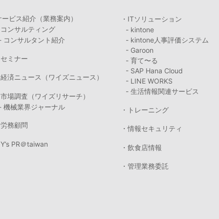
サービス紹介（業務案内）
・ITソリューション
・コンサルティング
- kintone
- コンサルタント紹介
- kintone人事評価システム
- Garoon
・セミナー
- 育て〜る
- SAP Hana Cloud
・経済ニュース（ワイズニュース）
- LINE WORKS
- 生活情報関連サービス
・市場調査（ワイズリサーチ）
- 機械業界ジャーナル
・トレーニング
・労務顧問
・情報セキュリティ
Y’s PR＠taiwan
・飲食店情報
・管理業務委託