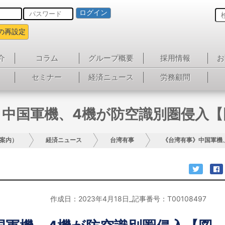
ログイン
の再設定
介
コラム
グループ概要
採用情報
お
セミナー
経済ニュース
労務顧問
》中国軍機、4機が防空識別圏侵入【
案内）
経済ニュース
台湾有事
《台湾有事》中国軍機
作成日：2023年4月18日_記事番号：T00108497