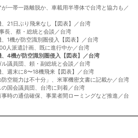
アが一帯一路離脱か、車載用半導体で台湾と協力も／
機、21日ぶり飛来なし【図表】／台湾
新理事長、蔡・総統と会談／台湾
機、1機が防空識別圏侵入【図表】／台湾
200人派遣計画、既に進行中か／台湾
機、4機が防空識別圏侵入【図表】／台湾
ガル議員団、頼・副総統と会談／台湾
機、週末に8〜18機飛来【図表】／台湾
の防空能力は不十分」、米軍機密文書に記載か／台湾
スの国会議員団、台湾に到着／台湾
有事時の通信確保、事業者間ローミングなど推進／台