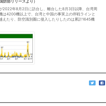
（国防部リリースより）
2022年8月2日に訪台し、離台した8月3日以降、台湾周
機は4200機以上で、台湾と中国の事実上の停戦ラインと
越えたり、防空識別圏に侵入したりしたのは累計1645機