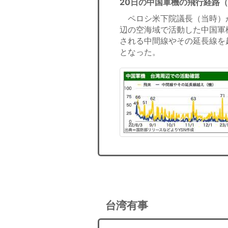
20日の中国軍機の飛行経路
ペロシ米下院議長（当時）が
辺の空海域で活動した中国軍
される中間線やその延長線を
となった。
台湾有事