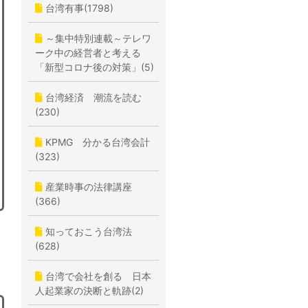
台湾有事(1798)
～集中特別連載～テレワ
ーク中の経営者と考える
「新型コロナ後の対策」(5)
台湾経済 潮流を読む
(230)
KPMG 分かる台湾会計
(323)
産業時事の法律講座
(366)
知っておこう台湾法
(628)
台湾で会社を創る 日本
人起業家の決断と軌跡(2)