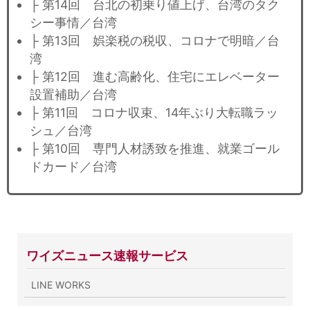
├ 第14回 台北の初乗り値上げ、台湾のタク
シー事情／台湾
├ 第13回 娯楽税の税収、コロナで明暗／台
湾
├ 第12回 進む高齢化、住宅にエレベーター
設置補助／台湾
├ 第11回 コロナ収束、14年ぶり大転職ラッ
シュ／台湾
├ 第10回 専門人材誘致を推進、就業ゴール
ドカード／台湾
ワイズニュース速報サービス
LINE WORKS