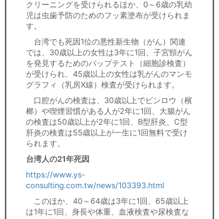
クリーニングを受けられるほか、0～6歳の乳幼
児は虫歯予防のためのフッ素塗布が受けられま
す。
台湾でも死因1位の悪性新生物（がん）関連
では、30歳以上の女性は3年に1回、子宮頸がん
を発見するためのパップテスト（細胞診検査）
が受けられ、45歳以上の女性は乳がんのマンモ
グラフィ（乳房X線）検査が受けられます。
口腔がんの検査は、30歳以上でビンロウ（檳
榔）や喫煙習慣がある人が2年に1回、大腸がん
の検査は50歳以上が2年に1回、B型肝炎、C型
肝炎の検査は55歳以上が一生に1回無料で受け
られます。
台湾人の21年死因
https://www.ys-
consulting.com.tw/news/103393.html
このほか、40～64歳は3年に1回、65歳以上
は1年に1回、身長や体重、血液検査や尿検査な