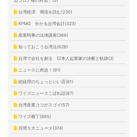
型コロナ後の対策」(5)
台湾経済 潮流を読む(230)
KPMG 分かる台湾会計(323)
産業時事の法律講座(366)
知っておこう台湾法(628)
台湾で会社を創る 日本人起業家の決断と軌跡(2)
ニュースに肉迫！(91)
総経理のちょっといい店(81)
ワイズニュースこぼれ話(87)
台湾産業ココがスゴイ(57)
ワイズ横丁(995)
月間５大ニュース(374)