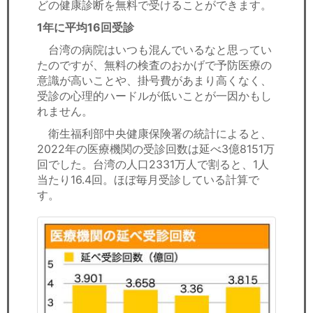
どの健康診断を無料で受けることができます。
1年に平均16回受診
台湾の病院はいつも混んでいるなと思ってい
たのですが、無料の検査のおかげで予防医療の
意識が高いことや、掛号費があまり高くなく、
受診の心理的ハードルが低いことが一因かもし
れません。
衛生福利部中央健康保険署の統計によると、
2022年の医療機関の受診回数は延べ3億8151万
回でした。台湾の人口2331万人で割ると、1人
当たり16.4回。ほぼ毎月受診している計算で
す。