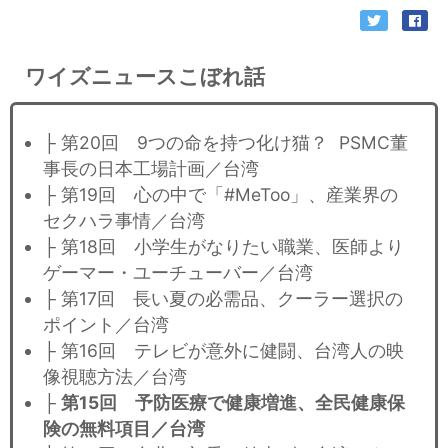
ワイズニュースこぼれ話
├ 第20回 9つの命を持つ化け猫？ PSMC董
事長の日本工場計画／台湾
├ 第19回 心の中で「#MeToo」、産業界の
セクハラ事情／台湾
├ 第18回 小学生がなりたい職業、医師より
ゲーマー・ユーチューバー／台湾
├ 第17回 長い夏の必需品、クーラー選択の
ポイント／台湾
├ 第16回 テレビが意外に健闘、台湾人の映
像視聴方法／台湾
├
第15回 予防医療で健康増進、全民健康保
険の無料項目／台湾