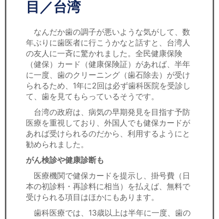
セミナー
目／台湾
経済ニュース
なんだか歯の調子が悪いような気がして、数
年ぶりに歯医者に行こうかなと話すと、台湾人
労務顧問
の友人に一斉に驚かれました。全民健康保険
（健保）カード（健康保険証）があれば、半年
ＩＴ
に一度、歯のクリーニング（歯石除去）が受け
られるため、1年に2回は必ず歯科医院を受診し
て、歯を見てもらっているそうです。
飲食店情報
台湾の政府は、病気の早期発見を目指す予防
医療を重視しており、外国人でも健保カードが
あれば受けられるのだから、利用するようにと
勧められました。
がん検診や健康診断も
医療機関で健保カードを提示し、掛号費（日
本の初診料・再診料に相当）を払えば、無料で
受けられる項目はほかにもあります。
歯科医療では、13歳以上は半年に一度、歯の