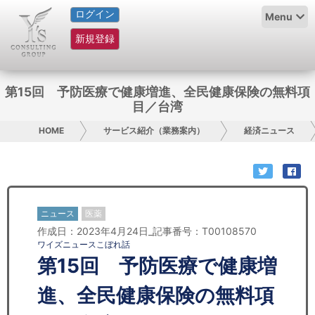
ログイン
HOME
Menu
新規登録
サービス紹介
コラム
第15回 予防医療で健康増進、全民健康保険の無料項
目／台湾
グループ概要
HOME
サービス紹介（業務案内）
経済ニュース
採用情報
お問い合わせ
ニュース
医薬
日本人にPR
作成日：2023年4月24日_記事番号：T00108570
ワイズニュースこぼれ話
コンサルティング
第15回 予防医療で健康増
リサーチ
進、全民健康保険の無料項