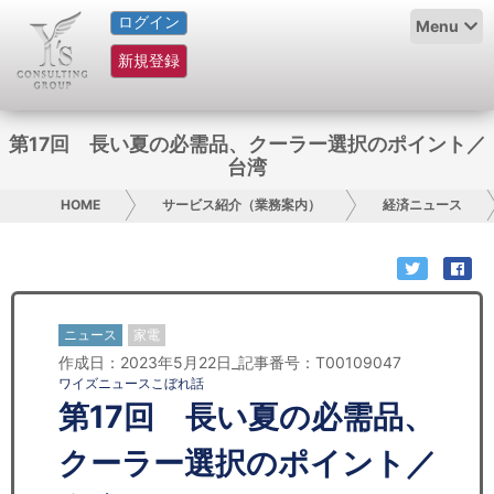
ログイン
HOME
Menu
新規登録
サービス紹介
コラム
第17回 長い夏の必需品、クーラー選択のポイント／
台湾
グループ概要
HOME
サービス紹介（業務案内）
経済ニュース
採用情報
お問い合わせ
ニュース
家電
日本人にPR
作成日：2023年5月22日_記事番号：T00109047
ワイズニュースこぼれ話
コンサルティング
第17回 長い夏の必需品、
リサーチ
クーラー選択のポイント／