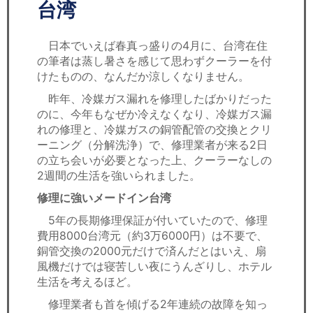
セミナー
台湾
経済ニュース
日本でいえば春真っ盛りの4月に、台湾在住
の筆者は蒸し暑さを感じて思わずクーラーを付
労務顧問
けたものの、なんだか涼しくなりません。
昨年、冷媒ガス漏れを修理したばかりだった
ＩＴ
のに、今年もなぜか冷えなくなり、冷媒ガス漏
れの修理と、冷媒ガスの銅管配管の交換とクリ
飲食店情報
ーニング（分解洗浄）で、修理業者が来る2日
の立ち会いが必要となった上、クーラーなしの
2週間の生活を強いられました。
修理に強いメードイン台湾
5年の長期修理保証が付いていたので、修理
費用8000台湾元（約3万6000円）は不要で、
銅管交換の2000元だけで済んだとはいえ、扇
風機だけでは寝苦しい夜にうんざりし、ホテル
生活を考えるほど。
修理業者も首を傾げる2年連続の故障を知っ