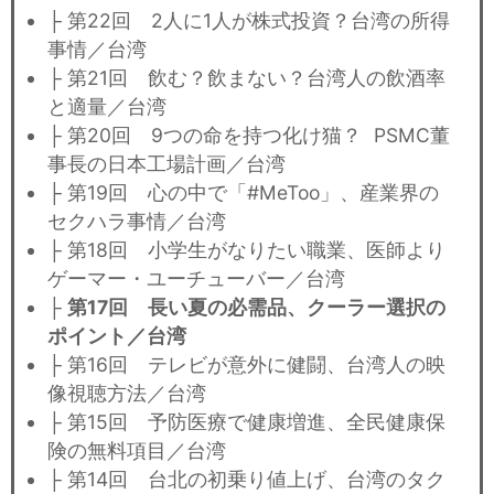
├ 第22回 2人に1人が株式投資？台湾の所得
事情／台湾
├ 第21回 飲む？飲まない？台湾人の飲酒率
と適量／台湾
├ 第20回 9つの命を持つ化け猫？ PSMC董
事長の日本工場計画／台湾
├ 第19回 心の中で「#MeToo」、産業界の
セクハラ事情／台湾
├ 第18回 小学生がなりたい職業、医師より
ゲーマー・ユーチューバー／台湾
├
第17回 長い夏の必需品、クーラー選択の
ポイント／台湾
├ 第16回 テレビが意外に健闘、台湾人の映
像視聴方法／台湾
├ 第15回 予防医療で健康増進、全民健康保
険の無料項目／台湾
├ 第14回 台北の初乗り値上げ、台湾のタク