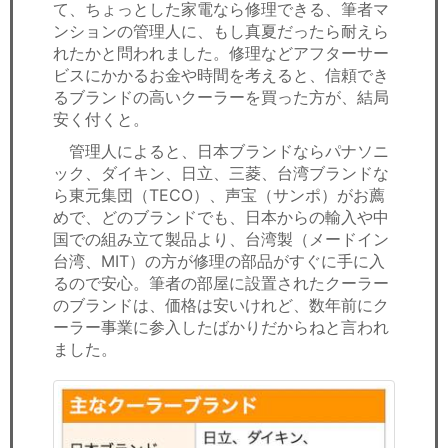
て、ちょっとした家電なら修理できる、筆者マ
ンションの管理人に、もし真夏だったら耐えら
れたかと問われました。修理などアフターサー
ビスにかかるお金や時間を考えると、信頼でき
るブランドの高いクーラーを買った方が、結局
安く付くと。
管理人によると、日本ブランドならパナソニ
ック、ダイキン、日立、三菱、台湾ブランドな
ら東元集団（TECO）、声宝（サンポ）がお薦
めで、どのブランドでも、日本からの輸入や中
国での組み立て製品より、台湾製（メードイン
台湾、MIT）の方が修理の部品がすぐに手に入
るので安心。筆者の部屋に設置されたクーラー
のブランドは、価格は安いけれど、数年前にク
ーラー事業に参入したばかりだからねと言われ
ました。