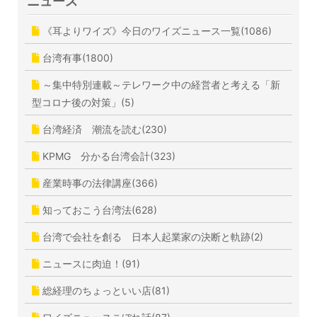
ニュース
《耳よりワイズ》今日のワイズニュース一覧(1086)
台湾有事(1800)
～集中特別連載～テレワーク中の経営者と考える「新
型コロナ後の対策」(5)
台湾経済 潮流を読む(230)
KPMG 分かる台湾会計(323)
産業時事の法律講座(366)
知っておこう台湾法(628)
台湾で会社を創る 日本人起業家の決断と軌跡(2)
ニュースに肉迫！(91)
総経理のちょっといい店(81)