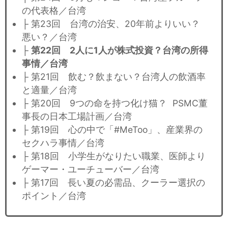
の代表格／台湾
├ 第23回 台湾の治安、20年前よりいい？
悪い？／台湾
├
第22回 2人に1人が株式投資？台湾の所得
事情／台湾
├ 第21回 飲む？飲まない？台湾人の飲酒率
と適量／台湾
├ 第20回 9つの命を持つ化け猫？ PSMC董
事長の日本工場計画／台湾
├ 第19回 心の中で「#MeToo」、産業界の
セクハラ事情／台湾
├ 第18回 小学生がなりたい職業、医師より
ゲーマー・ユーチューバー／台湾
├ 第17回 長い夏の必需品、クーラー選択の
ポイント／台湾