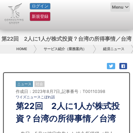
ログイン
HOME
Menu
新規登録
サービス紹介
コラム
第22回 2人に1人が株式投資？台湾の所得事情／台湾
グループ概要
HOME
サービス紹介（業務案内）
経済ニュース
採用情報
お問い合わせ
ニュース
社会
作成日：2023年8月7日_記事番号：T00110398
日本人にPR
ワイズニュースこぼれ話
第22回 2人に1人が株式投
コンサルティング
資？台湾の所得事情／台湾
リサーチ