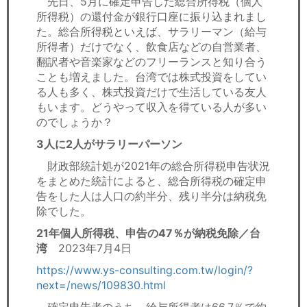
先日、5月に確定申告した総合所得税（個人
セミナー
所得税）の還付金が銀行口座に振り込まれまし
た。総合所得税といえば、サラリーマン（給与
経済ニュース
所得者）だけでなく、飲食店などの自営業者、
翻訳者や音楽家などのフリーランスと知り合う
労務顧問
ことも増えました。台湾では株式投資をしてい
る人も多く、株式投資だけで生活している友人
ＩＴ
もいます。どうやって収入を得ている人が多い
のでしょうか？
飲食店情報
3人に2人がサラリーパーソン
財政部統計処が2021年の総合所得税申告状況
をまとめた統計によると、総合所得税の確定申
告をした人は人口の約半分、残り半分は納税免
除でした。
21年個人所得税、申告の47％が納税免除／台
湾
2023年7月4日
https://www.ys-consulting.com.tw/login/?
next=/news/109830.html
確定申告者のうち、給与所得者は66.7％で約