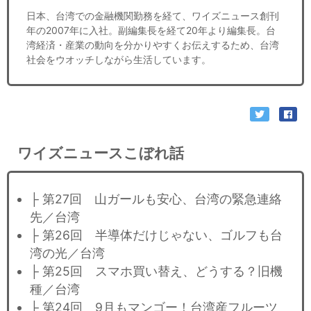
日本、台湾での金融機関勤務を経て、ワイズニュース創刊
年の2007年に入社。副編集長を経て20年より編集長。台
湾経済・産業の動向を分かりやすくお伝えするため、台湾
社会をウオッチしながら生活しています。
ワイズニュースこぼれ話
├ 第27回 山ガールも安心、台湾の緊急連絡
先／台湾
├ 第26回 半導体だけじゃない、ゴルフも台
湾の光／台湾
├ 第25回 スマホ買い替え、どうする？旧機
種／台湾
├ 第24回 9月もマンゴー！台湾産フルーツ