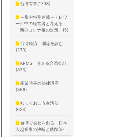
台湾有事(1798)
～集中特別連載～テレワ
ーク中の経営者と考える
「新型コロナ後の対策」(5)
台湾経済 潮流を読む
(230)
KPMG 分かる台湾会計
(323)
産業時事の法律講座
(366)
知っておこう台湾法
(628)
台湾で会社を創る 日本
人起業家の決断と軌跡(2)