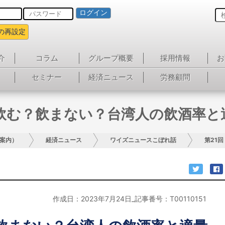
ログイン
の再設定
介
コラム
グループ概要
採用情報
お
セミナー
経済ニュース
労務顧問
 飲む？飲まない？台湾人の飲酒率と
案内）
経済ニュース
ワイズニュースこぼれ話
第21
作成日：2023年7月24日_記事番号：T00110151