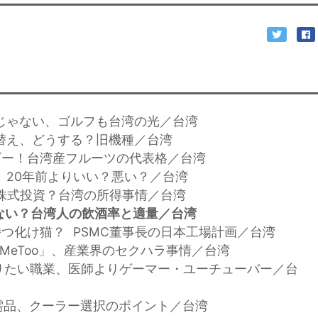
けじゃない、ゴルフも台湾の光／台湾
い替え、どうする？旧機種／台湾
ンゴー！台湾産フルーツの代表格／台湾
安、20年前よりいい？悪い？／台湾
人が株式投資？台湾の所得事情／台湾
ない？台湾人の飲酒率と適量／台湾
を持つ化け猫？ PSMC董事長の日本工場計画／台湾
#MeToo」、産業界のセクハラ事情／台湾
なりたい職業、医師よりゲーマー・ユーチューバー／台
必需品、クーラー選択のポイント／台湾