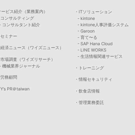
サービス紹介（業務案内）
・ITソリューション
・コンサルティング
- kintone
- コンサルタント紹介
- kintone人事評価システム
- Garoon
・セミナー
- 育て〜る
- SAP Hana Cloud
・経済ニュース（ワイズニュース）
- LINE WORKS
- 生活情報関連サービス
・市場調査（ワイズリサーチ）
- 機械業界ジャーナル
・トレーニング
・労務顧問
・情報セキュリティ
Y’s PR＠taiwan
・飲食店情報
・管理業務委託