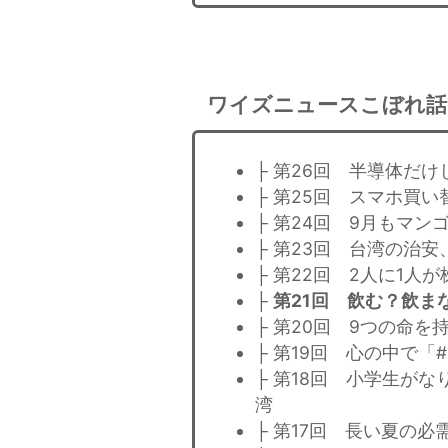
ワイズニュースこぼれ話
├ 第26回 半導体だ
├ 第25回 スマホ買
├ 第24回 9月もマ
├ 第23回 台湾の治
├ 第22回 2人に1
├
第21回 飲む？飲ま
├ 第20回 9つの命
├ 第19回 心の中で「
├ 第18回 小学生が
湾
├ 第17回 長い夏の