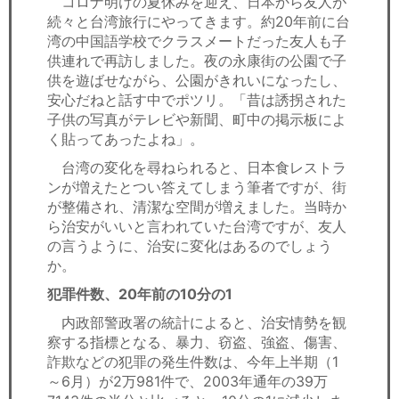
コロナ明けの夏休みを迎え、日本から友人が
セミナー
続々と台湾旅行にやってきます。約20年前に台
湾の中国語学校でクラスメートだった友人も子
経済ニュース
供連れで再訪しました。夜の永康街の公園で子
供を遊ばせながら、公園がきれいになったし、
労務顧問
安心だねと話す中でポツリ。「昔は誘拐された
子供の写真がテレビや新聞、町中の掲示板によ
ＩＴ
く貼ってあったよね」。
台湾の変化を尋ねられると、日本食レストラ
飲食店情報
ンが増えたとつい答えてしまう筆者ですが、街
が整備され、清潔な空間が増えました。当時か
ら治安がいいと言われていた台湾ですが、友人
の言うように、治安に変化はあるのでしょう
か。
犯罪件数、20年前の10分の1
内政部警政署の統計によると、治安情勢を観
察する指標となる、暴力、窃盗、強盗、傷害、
詐欺などの犯罪の発生件数は、今年上半期（1
～6月）が2万981件で、2003年通年の39万