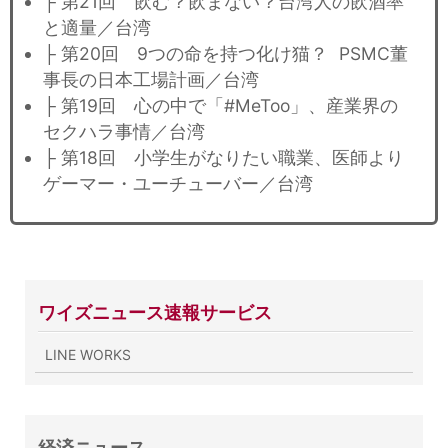
├ 第21回 飲む？飲まない？台湾人の飲酒率
と適量／台湾
├ 第20回 9つの命を持つ化け猫？ PSMC董
事長の日本工場計画／台湾
├ 第19回 心の中で「#MeToo」、産業界の
セクハラ事情／台湾
├ 第18回 小学生がなりたい職業、医師より
ゲーマー・ユーチューバー／台湾
ワイズニュース速報サービス
LINE WORKS
経済ニュース