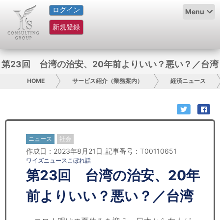
ログイン
HOME
Menu
新規登録
サービス紹介
コラム
第23回 台湾の治安、20年前よりいい？悪い？／台湾
グループ概要
HOME
サービス紹介（業務案内）
経済ニュース
採用情報
お問い合わせ
ニュース
社会
作成日：2023年8月21日_記事番号：T00110651
日本人にPR
ワイズニュースこぼれ話
第23回 台湾の治安、20年
コンサルティング
前よりいい？悪い？／台湾
リサーチ