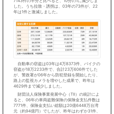
7143件の半分と比べると、10分の1に減少しま
した。うち拉致・誘拐は、03年の73件が、22
年は1件と激減しました。
自動車の窃盗は03年は4万8373件、バイクの
窃盗が18万2233件で、合計23万606件でした
が、警政署が06年から防犯登録を開始したり、
路上の監視カメラを増やした成果で、昨年は
4629件まで減少しました。
財団法人保険事業発展中心（TII）の統計によ
ると、06年の車両盗難保険の保険金支払件数は
7771件、保険金支払い総額は20億6448万台湾
元（約94億円）でしたが、昨年はわずか31件、