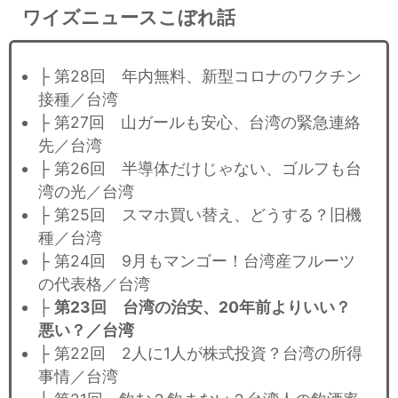
ワイズニュースこぼれ話
├ 第28回 年内無料、新型コロナのワクチン
接種／台湾
├ 第27回 山ガールも安心、台湾の緊急連絡
先／台湾
├ 第26回 半導体だけじゃない、ゴルフも台
湾の光／台湾
├ 第25回 スマホ買い替え、どうする？旧機
種／台湾
├ 第24回 9月もマンゴー！台湾産フルーツ
の代表格／台湾
├
第23回 台湾の治安、20年前よりいい？
悪い？／台湾
├ 第22回 2人に1人が株式投資？台湾の所得
事情／台湾