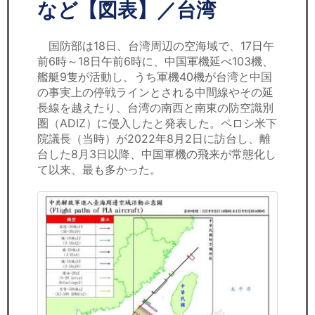
セミナー
など【図表】／台湾
経済ニュース
国防部は18日、台湾周辺の空海域で、17日午
前6時～18日午前6時に、中国軍機延べ103機、
労務顧問
艦艇9隻が活動し、うち軍機40機が台湾と中国
の事実上の停戦ラインとされる中間線やその延
ＩＴ
長線を越えたり、台湾の南西と南東の防空識別
圏（ADIZ）に侵入したと発表した。ペロシ米下
院議長（当時）が2022年8月2日に訪台し、離
飲食店情報
台した8月3日以降、中国軍機の飛来が常態化し
て以来、最も多かった。