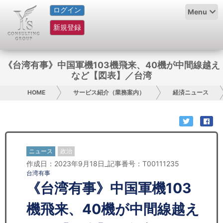
ログイン
HOME
Menu
新規登録
サービス紹介
コラム
《台湾有事》中国軍機103機飛来、40機が中間線越え
など【図表】／台湾
グループ概要
HOME
サービス紹介（業務案内）
経済ニュース
採用情報
お問い合わせ
ニュース
政治
日本人にPR
作成日：2023年9月18日_記事番号：T00111235
台湾有事
コンサルティング
《台湾有事》中国軍機103
リサーチ
機飛来、40機が中間線越え