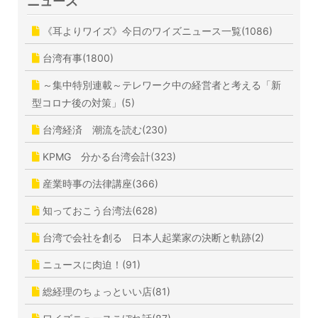
ニュース
《耳よりワイズ》今日のワイズニュース一覧(1086)
台湾有事(1800)
～集中特別連載～テレワーク中の経営者と考える「新
型コロナ後の対策」(5)
台湾経済 潮流を読む(230)
KPMG 分かる台湾会計(323)
産業時事の法律講座(366)
知っておこう台湾法(628)
台湾で会社を創る 日本人起業家の決断と軌跡(2)
ニュースに肉迫！(91)
総経理のちょっといい店(81)