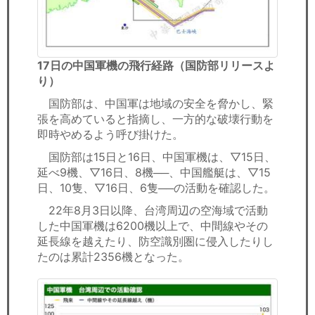
17日の中国軍機の飛行経路（国防部リリースよ
り）
国防部は、中国軍は地域の安全を脅かし、緊
張を高めていると指摘し、一方的な破壊行動を
即時やめるよう呼び掛けた。
国防部は15日と16日、中国軍機は、▽15日、
延べ9機、▽16日、8機──、中国艦艇は、▽15
日、10隻、▽16日、6隻──の活動を確認した。
22年8月3日以降、台湾周辺の空海域で活動
した中国軍機は6200機以上で、中間線やその
延長線を越えたり、防空識別圏に侵入したりし
たのは累計2356機となった。