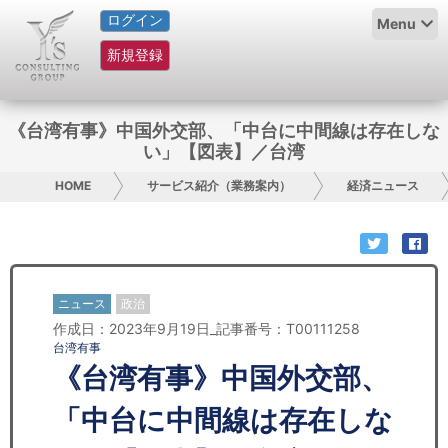
ログイン
HOME
Menu
新規登録
サービス紹介
コラム
《台湾有事》中国外交部、「中台に中間線は存在しな
い」【図表】／台湾
グループ概要
HOME
サービス紹介（業務案内）
経済ニュース
採用情報
お問い合わせ
ニュース
政治
日本人にPR
作成日：2023年9月19日_記事番号：T00111258
台湾有事
コンサルティング
《台湾有事》中国外交部、
リサーチ
「中台に中間線は存在しな