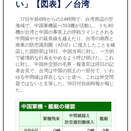
セミナー
い」【図表】／台湾
経済ニュース
17日午前6時からの24時間で、台湾周辺の空
海域で、中国軍機延べ103機が活動し、うち40
労務顧問
機が台湾と中国の事実上の停戦ラインとされる
中間線やその延長線を越えたり、台湾の南西と
ＩＴ
南東の防空識別圏（ADIZ）に侵入したことを確
認した国防部は18日、中国当局に対し、一方的
で破壊的な行為をやめるよう呼び掛けた。これ
飲食店情報
に対し、中国外交部の毛寧・報道官は同日の記
者会見で、台湾は中国の領土の一部分で、いわ
ゆる中間線は存在しないと述べ、これは外交問
題ではないと主張した。19日付自由時報が報じ
た。