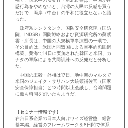
補で、訪米中の侯友宜・新北市長は、中国が迷
惑行為をやめないと、台湾の人民の反感を買う
だけで、両岸（中台）の平和に役立たないと語
った。
政府系シンクタンク、国防安全研究院（国防
院、INDSR）国防戦略および資源研究所の蘇紫
雲・所長は、中国の大規模軍事演習の一環で、
その目的は、米国と同盟国による軍事的包囲網
構築、黄海で14日に実施された韓国と米国、カ
ナダの軍隊による共同訓練への反発だと分析し
た。
中国の王毅・外相は17日、地中海のマルタで
米国のジェイク・サリバン大統領補佐官（国家
安全保障担当）と12時間以上会談し、台湾問題
に最も時間を割いたもようだ。
【セミナー情報です】
在台日系企業の日本人向けワイズ経営塾 経営
基本編。経営のフレームワークを8日間で体系