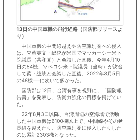
13日の中国軍機の飛行経路（国防部リリースよ
り）
中国軍機の中間線越えや防空識別圏への侵入
は、▽蔡英文・総統が米国でマッカーシー米下
院議長（共和党）と会談した直後、今年4月10
日の54機、▽ペロシ米下院議長（当時）が訪台
して蔡・総統と会談した直後、2022年8月5日
の48機──に次いで多かった。
国防部は12日、台湾有事を視野に、「国防報
告書」を発表し、防衛力強化の目標を掲げてい
た。
22年8月3日以降、台湾周辺の空海域で活動
した中国軍機は6100機以上で、中間線やその延
長線を越えたり、防空識別圏に侵入したりした
のは累計2303機となった。