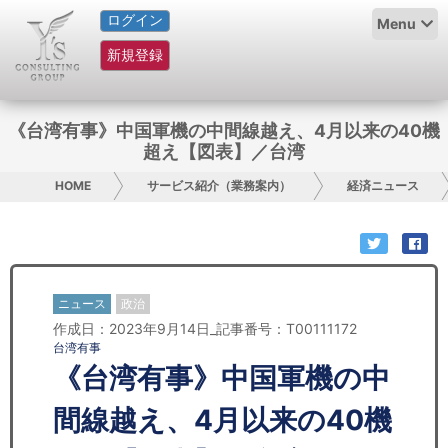
ログイン
HOME
Menu
新規登録
サービス紹介
コラム
《台湾有事》中国軍機の中間線越え、4月以来の40機
超え【図表】／台湾
グループ概要
HOME
サービス紹介（業務案内）
経済ニュース
採用情報
お問い合わせ
ニュース
政治
日本人にPR
作成日：2023年9月14日_記事番号：T00111172
台湾有事
コンサルティング
《台湾有事》中国軍機の中
リサーチ
間線越え、4月以来の40機