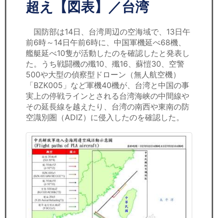
セミナー
超え【図表】／台湾
経済ニュース
国防部は14日、台湾周辺の空海域で、13日午
前6時～14日午前6時に、中国軍機延べ68機、
労務顧問
艦艇延べ10隻が活動したのを確認したと発表し
た。うち戦闘機の殲10、殲16、蘇愷30、空警
ＩＴ
500や大型の偵察型ドローン（無人航空機）
「BZK005」など軍機40機が、台湾と中国の事
実上の停戦ラインとされる台湾海峡の中間線や
飲食店情報
その延長線を越えたり、台湾の南西や東南の防
空識別圏（ADIZ）に侵入したのを確認した。