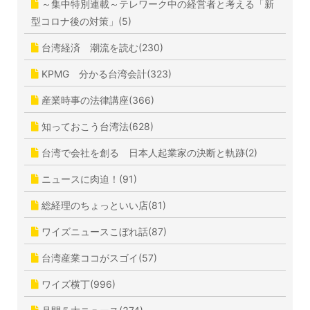
～集中特別連載～テレワーク中の経営者と考える「新
型コロナ後の対策」(5)
台湾経済 潮流を読む(230)
KPMG 分かる台湾会計(323)
産業時事の法律講座(366)
知っておこう台湾法(628)
台湾で会社を創る 日本人起業家の決断と軌跡(2)
ニュースに肉迫！(91)
総経理のちょっといい店(81)
ワイズニュースこぼれ話(87)
台湾産業ココがスゴイ(57)
ワイズ横丁(996)