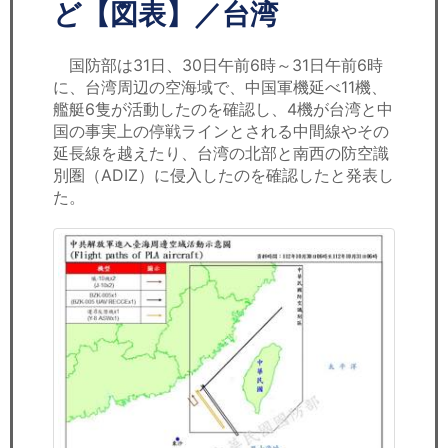
セミナー
ど【図表】／台湾
経済ニュース
国防部は31日、30日午前6時～31日午前6時
に、台湾周辺の空海域で、中国軍機延べ11機、
労務顧問
艦艇6隻が活動したのを確認し、4機が台湾と中
国の事実上の停戦ラインとされる中間線やその
ＩＴ
延長線を越えたり、台湾の北部と南西の防空識
別圏（ADIZ）に侵入したのを確認したと発表し
た。
飲食店情報