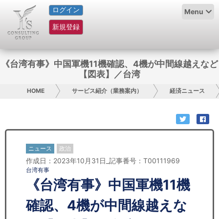
ログイン
HOME
Menu
新規登録
サービス紹介
コラム
《台湾有事》中国軍機11機確認、4機が中間線越えなど
【図表】／台湾
グループ概要
HOME
サービス紹介（業務案内）
経済ニュース
採用情報
お問い合わせ
ニュース
政治
日本人にPR
作成日：2023年10月31日_記事番号：T00111969
台湾有事
コンサルティング
《台湾有事》中国軍機11機
リサーチ
確認、4機が中間線越えな