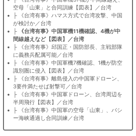
空母「山東」と合同訓練【図表】／台湾
├ 《台湾有事》ハマス方式で台湾攻撃、中国
が検討か／台湾
├
《台湾有事》中国軍機11機確認、4機が中
間線越えなど【図表】／台湾
├ 《台湾有事》邱国正・国防部長、主戦部隊
に義務兵配属可能／台湾
├ 《台湾有事》中国軍機7機確認、1機が防空
識別圏に侵入【図表】／台湾
├ 《台湾有事》離島侵入の中国軍ドローン、
3要件満たせば射撃可／台湾
├ 《台湾有事》中国軍ドローン、台湾周辺を
半周飛行【図表】／台湾
├ 《台湾有事》中国軍の空母「山東」、バシ
ー海峡通過し合同訓練／台湾