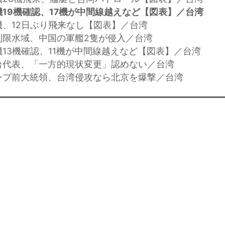
19機確認、17機が中間線越えなど【図表】／台湾
機、12日ぶり飛来なし【図表】／台湾
制限水域、中国の軍艦2隻が侵入／台湾
機13機確認、11機が中間線越えなど【図表】／台湾
台代表、「一方的現状変更」認めない／台湾
ンプ前大統領、台湾侵攻なら北京を爆撃／台湾