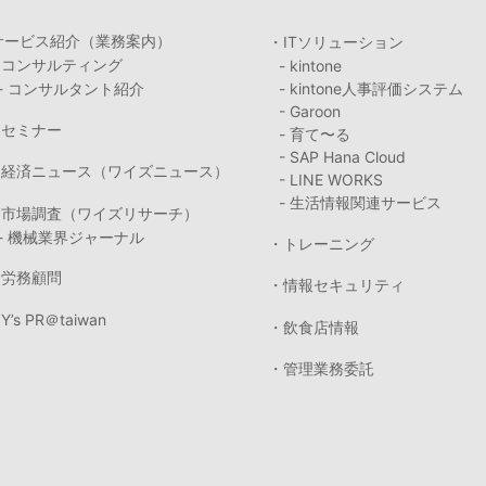
サービス紹介（業務案内）
・ITソリューション
・コンサルティング
- kintone
- コンサルタント紹介
- kintone人事評価システム
- Garoon
・セミナー
- 育て〜る
- SAP Hana Cloud
・経済ニュース（ワイズニュース）
- LINE WORKS
- 生活情報関連サービス
・市場調査（ワイズリサーチ）
- 機械業界ジャーナル
・トレーニング
・労務顧問
・情報セキュリティ
Y’s PR＠taiwan
・飲食店情報
・管理業務委託