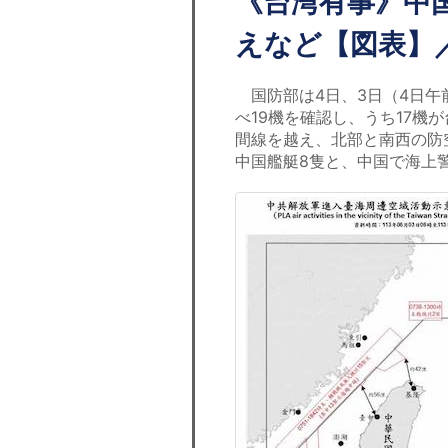
《台湾有事》中国
えなど【図表】
国防部は4日、3日（4日午
べ19機を確認し、うち17
間線を越え、北部と南西の防
中国艦艇8隻と、中国で海上