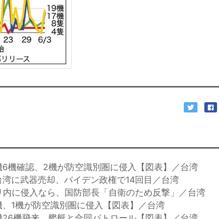
機6機確認、2機が防空識別圏に侵入【図表】／台湾
台湾に武器売却、バイデン政権で14回目／台湾
イリ内に侵入なら、国防部長「自衛のため反撃」／台湾
機、1機が防空識別圏に侵入【図表】／台湾
機26機飛来、艦艇と合同パトロール【図表】／台湾