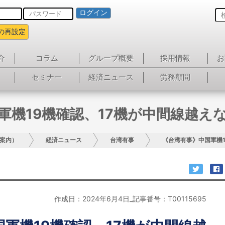
ログイン
の再設定
介
コラム
グループ概要
採用情報
お
セミナー
経済ニュース
労務顧問
軍機19機確認、17機が中間線越え
案内）
経済ニュース
台湾有事
《台湾有事》中国軍機
作成日：2024年6月4日_記事番号：T00115695