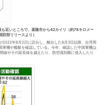
最も近いところで、基隆市から42カイリ（約78キロメー
国防部リリースより）
2022年8月2日に訪台し、離台した8月3日以降、台湾周
国軍機や艦艇を確認している。今年、確認した中国軍機は
の中間線やその延長線を越えたり、防空識別圏に侵入したり
。