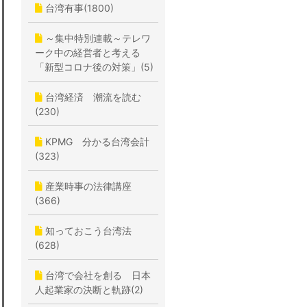
台湾有事(1800)
～集中特別連載～テレワ
ーク中の経営者と考える
「新型コロナ後の対策」(5)
台湾経済 潮流を読む
(230)
KPMG 分かる台湾会計
(323)
産業時事の法律講座
(366)
知っておこう台湾法
(628)
台湾で会社を創る 日本
人起業家の決断と軌跡(2)