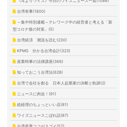
《耳よりワイズ》今日のワイズニュース一覧(1086)
台湾有事(1800)
～集中特別連載～テレワーク中の経営者と考える「新
型コロナ後の対策」(5)
台湾経済 潮流を読む(230)
KPMG 分かる台湾会計(323)
産業時事の法律講座(366)
知っておこう台湾法(628)
台湾で会社を創る 日本人起業家の決断と軌跡(2)
ニュースに肉迫！(91)
総経理のちょっといい店(81)
ワイズニュースこぼれ話(87)
台湾産業ココがスゴイ(57)