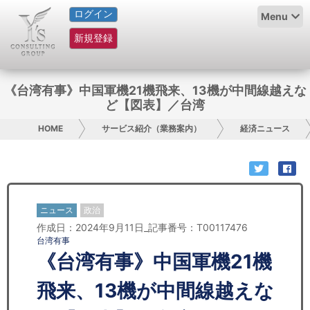
ログイン
HOME
Menu
新規登録
サービス紹介
コラム
《台湾有事》中国軍機21機飛来、13機が中間線越えな
ど【図表】／台湾
グループ概要
HOME
サービス紹介（業務案内）
経済ニュース
採用情報
お問い合わせ
ニュース
政治
日本人にPR
作成日：2024年9月11日_記事番号：T00117476
台湾有事
コンサルティング
《台湾有事》中国軍機21機
リサーチ
飛来、13機が中間線越えな