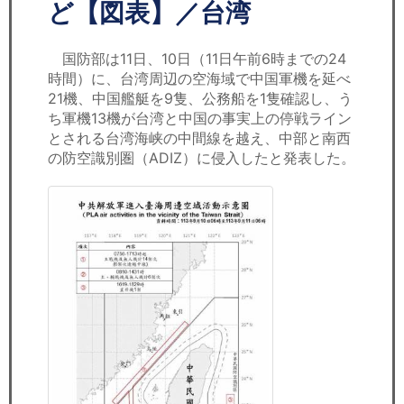
セミナー
ど【図表】／台湾
経済ニュース
国防部は11日、10日（11日午前6時までの24
時間）に、台湾周辺の空海域で中国軍機を延べ
労務顧問
21機、中国艦艇を9隻、公務船を1隻確認し、う
ち軍機13機が台湾と中国の事実上の停戦ライン
ＩＴ
とされる台湾海峡の中間線を越え、中部と南西
の防空識別圏（ADIZ）に侵入したと発表した。
飲食店情報