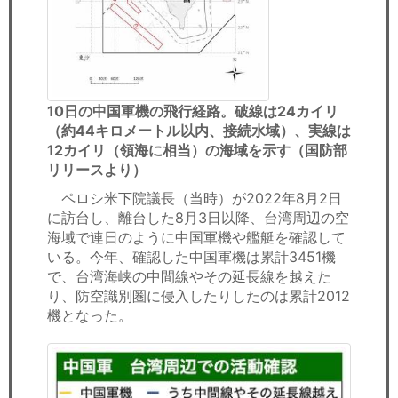
10日の中国軍機の飛行経路。破線は24カイリ
（約44キロメートル以内、接続水域）、実線は
12カイリ（領海に相当）の海域を示す（国防部
リリースより）
ペロシ米下院議長（当時）が2022年8月2日
に訪台し、離台した8月3日以降、台湾周辺の空
海域で連日のように中国軍機や艦艇を確認して
いる。今年、確認した中国軍機は累計3451機
で、台湾海峡の中間線やその延長線を越えた
り、防空識別圏に侵入したりしたのは累計2012
機となった。