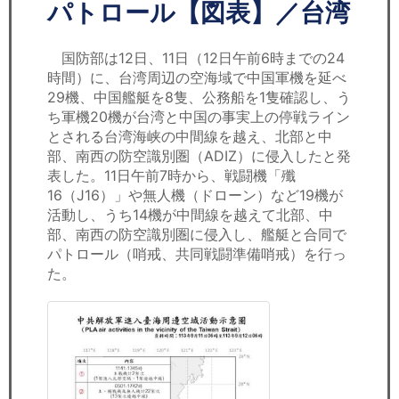
セミナー
パトロール【図表】／台湾
経済ニュース
国防部は12日、11日（12日午前6時までの24
時間）に、台湾周辺の空海域で中国軍機を延べ
労務顧問
29機、中国艦艇を8隻、公務船を1隻確認し、う
ち軍機20機が台湾と中国の事実上の停戦ライン
ＩＴ
とされる台湾海峡の中間線を越え、北部と中
部、南西の防空識別圏（ADIZ）に侵入したと発
表した。11日午前7時から、戦闘機「殲
飲食店情報
16（J16）」や無人機（ドローン）など19機が
活動し、うち14機が中間線を越えて北部、中
部、南西の防空識別圏に侵入し、艦艇と合同で
パトロール（哨戒、共同戦闘準備哨戒）を行っ
た。