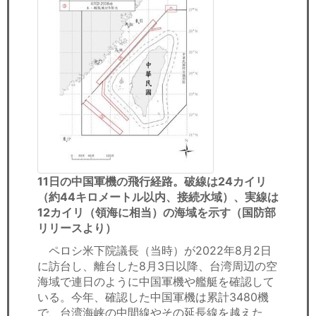
11日の中国軍機の飛行経路。破線は24カイリ
（約44キロメートル以内、接続水域）、実線は
12カイリ（領海に相当）の海域を示す（国防部
リリースより）
ペロシ米下院議長（当時）が2022年8月2日
に訪台し、離台した8月3日以降、台湾周辺の空
海域で連日のように中国軍機や艦艇を確認して
いる。今年、確認した中国軍機は累計3480機
で、台湾海峡の中間線やその延長線を越えた