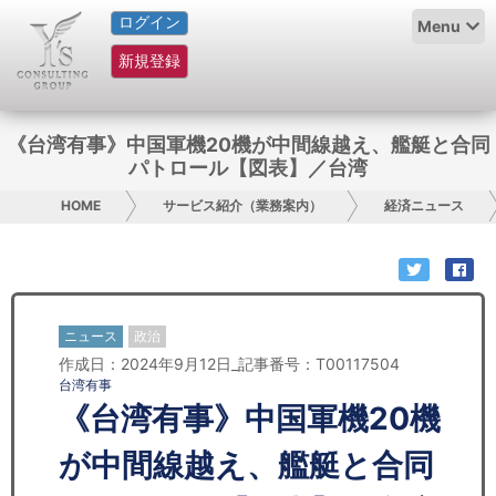
ログイン
HOME
Menu
新規登録
サービス紹介
コラム
《台湾有事》中国軍機20機が中間線越え、艦艇と合同
パトロール【図表】／台湾
グループ概要
HOME
サービス紹介（業務案内）
経済ニュース
採用情報
お問い合わせ
ニュース
政治
日本人にPR
作成日：2024年9月12日_記事番号：T00117504
台湾有事
コンサルティング
《台湾有事》中国軍機20機
リサーチ
が中間線越え、艦艇と合同