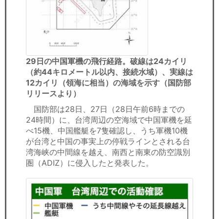
29日の中国軍機の飛行経路。破線は24カイリ
（約44キロメートル以内、接続水域）、実線は
12カイリ（領海に相当）の海域を示す（国防部
リリースより）
国防部は28日、27日（28日午前6時までの
24時間）に、台湾周辺の空海域で中国軍機を延
べ15機、中国艦艇を7隻確認し、うち軍機10機
が台湾と中国の事実上の停戦ラインとされる台
湾海峡の中間線を越え、南西と南東の防空識別
圏（ADIZ）に侵入したと発表した。