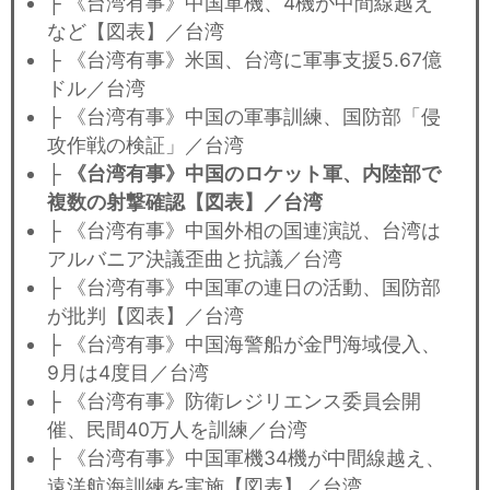
├ 《台湾有事》中国軍機、4機が中間線越え
など【図表】／台湾
├ 《台湾有事》米国、台湾に軍事支援5.67億
ドル／台湾
├ 《台湾有事》中国の軍事訓練、国防部「侵
攻作戦の検証」／台湾
├
《台湾有事》中国のロケット軍、内陸部で
複数の射撃確認【図表】／台湾
├ 《台湾有事》中国外相の国連演説、台湾は
アルバニア決議歪曲と抗議／台湾
├ 《台湾有事》中国軍の連日の活動、国防部
が批判【図表】／台湾
├ 《台湾有事》中国海警船が金門海域侵入、
9月は4度目／台湾
├ 《台湾有事》防衛レジリエンス委員会開
催、民間40万人を訓練／台湾
├ 《台湾有事》中国軍機34機が中間線越え、
遠洋航海訓練を実施【図表】／台湾