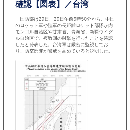
セミナー
確認【図表】／台湾
経済ニュース
国防部は29日、29日午前6時50分から、中国
のロケット軍や陸軍の長距離ロケット部隊が内
労務顧問
モンゴル自治区や甘粛省、青海省、新疆ウイグ
ル自治区で、複数回の射撃を行ったことを確認
ＩＴ
したと発表した。台湾軍は厳密に監視してお
り、防空部隊が警戒を高めていると説明した。
飲食店情報