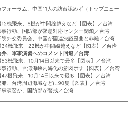
海フォーラム、中国11人の訪台認めず（トップニュー
機12機飛来、6機が中間線越えなど【図表】／台湾
軍事行動、国防部が緊急対応センター閉鎖／台湾
下院外交委員会、中国が国連決議歪曲と非難／台湾
機34機飛来、22機が中間線越えなど【図表】／台湾
台弁、軍事演習へのコメント回避／台湾
機53機飛来、10月14日以来で最多【図表】／台湾
軍事行動、台湾海峡内海化の意図示す【図表】／台湾
機47機飛来、10月14日以来で最多【図表】／台湾
艦船、台湾周辺海域などに90隻【図表】／台湾
軍事演習か、国防部が警戒／台湾