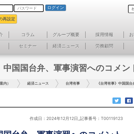
ログイン
の再設定
介
コラム
グループ概要
採用情報
お
セミナー
経済ニュース
労務顧問
》中国国台弁、軍事演習へのコメン
案内）
経済ニュース
台湾有事
《台湾有事》中国国台
作成日：2024年12月12日_記事番号：T00119123