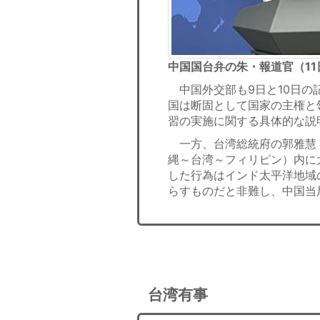
中国国台弁の朱・報道官（11
中国外交部も9日と10日の
国は断固として国家の主権と
習の実施に関する具体的な説
一方、台湾総統府の郭雅慧
縄～台湾～フィリピン）内に
した行為はインド太平洋地域
らすものだと非難し、中国当
台湾有事