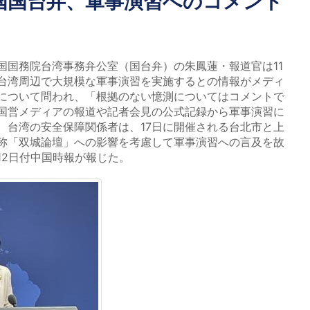
国国台弁、軍事演習へのコメント
国務院台湾事務弁公室（国台弁）の朱鳳蓮・報道官は11
台湾周辺で大規模な軍事演習を実施するとの情報がメディ
について問われ、「根拠のない憶測についてはコメントで
国営メディアの報道や記者会見の公式記録から軍事演習に
、台湾の安全保障関係者は、17日に開催される台北市と上
称「双城論壇」への影響を考慮して軍事演習への言及を故
12日付中国時報が報じた。