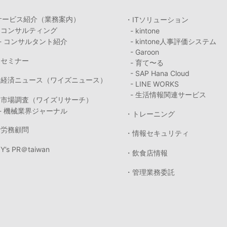
サービス紹介（業務案内）
・ITソリューション
・コンサルティング
- kintone
- コンサルタント紹介
- kintone人事評価システム
- Garoon
・セミナー
- 育て〜る
- SAP Hana Cloud
・経済ニュース（ワイズニュース）
- LINE WORKS
- 生活情報関連サービス
・市場調査（ワイズリサーチ）
- 機械業界ジャーナル
・トレーニング
・労務顧問
・情報セキュリティ
Y’s PR＠taiwan
・飲食店情報
・管理業務委託