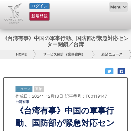
ログイン
HOME
Menu
新規登録
サービス紹介
コラム
《台湾有事》中国の軍事行動、国防部が緊急対応セン
ター閉鎖／台湾
グループ概要
HOME
サービス紹介（業務案内）
経済ニュース
採用情報
お問い合わせ
ニュース
政治
日本人にPR
作成日：2024年12月13日_記事番号：T00119147
台湾有事
コンサルティング
《台湾有事》中国の軍事行
リサーチ
動、国防部が緊急対応セン