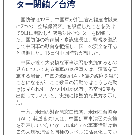
セミナー
ター閉鎖／台湾
経済ニュース
国防部は12日、中国軍が浙江省と福建省以東
に7つの「空域保留区」を設置したことを受け
労務顧問
て9日に開設した緊急対応センターを閉鎖し
た。国防部の梅家樹・参謀総長は、監視を継続
ＩＴ
して中国軍の動向を把握し、国土の安全を守る
と強調した。13日付中国時報が報じた。
飲食店情報
中国が近く大規模な軍事演習を実施するとの
見方についてある海軍の退役軍人は、演習を実
施する場合、中国の艦船は4～6隻の編隊を組む
ことになるが、ここ数日の活動ではこうした動
きは見られず、かつ中国が保有する空母2隻も
出動していないと、実施に懐疑的な見方を示し
た。
一方、米国の対台湾窓口機関、米国在台協会
（AIT）報道官の1人は、中国は軍事演習の実施
を発表していないが、地域内での軍事活動は過
去の大規模演習と同様のレベルに活発化してい