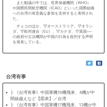
また動議の中では、世界保健機関（WHO）
や国際民間航空機関（ICAO）といった国際組織
への台湾の有意義な参加を支持すると表明され
た。
チェコのほか、▽オーストラリア、▽オラン
ダ、▽欧州連合（EU）、▽カナダ、▽英国──
の政府や立法機関が中国の行為を批判する声明
を発表している。
台湾有事
├ 《台湾有事》中国軍機10機飛来、4機が中
間線越えなど【図表】／台湾
├ 《台湾有事》中国軍機17機飛来、13機が中