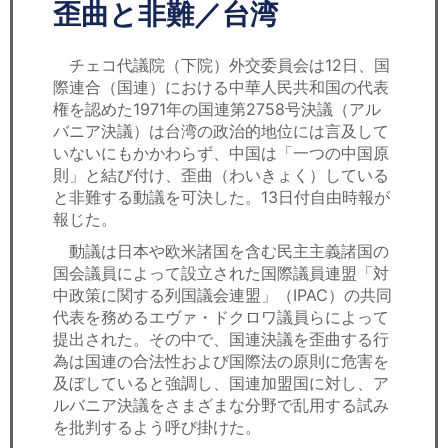
セミナー
歪曲と非難／台湾
経済ニュース
チェコ代議院（下院）外交委員会は12日、国
際連合（国連）における中華人民共和国の代表
労務顧問
権を認めた1971年の国連第2758号決議（アル
バニア決議）は台湾の政治的地位には言及して
ＩＴ
いないにもかかわらず、中国は「一つの中国原
則」と結び付け、歪曲（わいきょく）している
と非難する動議を可決した。13日付自由時報が
飲食店情報
報じた。
動議は日本や欧米諸国を含む民主主義諸国の
国会議員によって設立された国際議員連盟「対
中政策に関する列国議会連盟」（IPAC）の共同
代表を務めるエヴァ・ドクロワ議員らによって
提出された。その中で、国連決議を歪曲する行
為は国連の合法性および国際法の原則に危害を
及ぼしていると強調し、国連加盟国に対し、ア
ルバニア決議をさまざまな分野で乱用する試み
を批判するよう呼び掛けた。