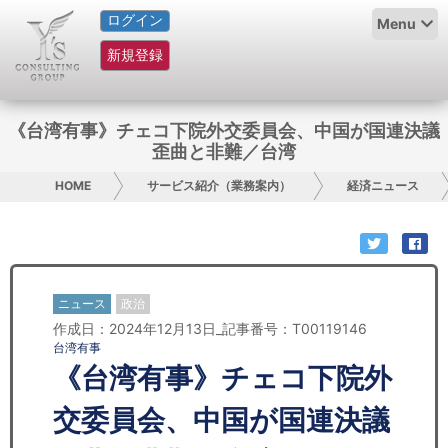
ログイン
HOME
Menu
新規登録
サービス紹介
コラム
《台湾有事》チェコ下院外交委員会、中国が国連決議
歪曲と非難／台湾
グループ概要
HOME
サービス紹介（業務案内）
経済ニュース
採用情報
お問い合わせ
ニュース
政治
日本人にPR
作成日：2024年12月13日_記事番号：T00119146
台湾有事
コンサルティング
《台湾有事》チェコ下院外
リサーチ
交委員会、中国が国連決議