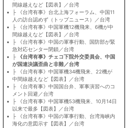
間線越えなど【図表】／台湾
├ 《台湾有事》台北上海フォーラム、中国11
人の訪台認めず（トップニュース）／台湾
├ 《台湾有事》中国軍機12機飛来、6機が中
間線越えなど【図表】／台湾
├ 《台湾有事》中国の軍事行動、国防部が緊
急対応センター閉鎖／台湾
├
《台湾有事》チェコ下院外交委員会、中国
が国連決議歪曲と非難／台湾
├ 《台湾有事》中国軍機34機飛来、22機が
中間線越えなど【図表】／台湾
├ 《台湾有事》中国国台弁、軍事演習へのコ
メント回避／台湾
├ 《台湾有事》中国軍機53機飛来、10月14日
以来で最多【図表】／台湾
├ 《台湾有事》中国の軍事行動、台湾海峡内
海化の意図示す【図表】／台湾