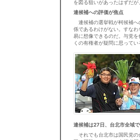
を図る狙いがあったはずだが
連候補への評価が焦点
連候補の選挙戦が柯候補へ
係であるわけがない。すなわ
易に想像できるのだ。与党を
くの有権者が疑問に思ってい
連候補は27日、台北市全域
それでも台北市は国民党の金