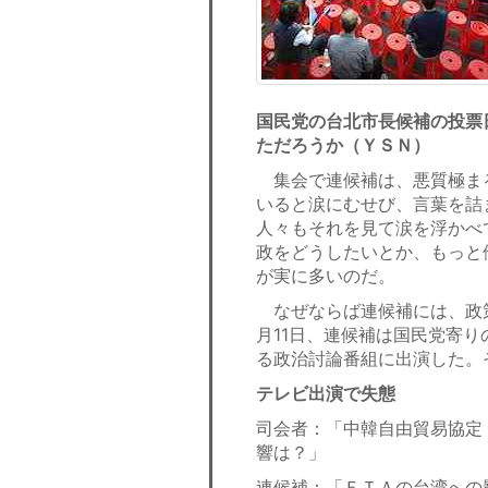
国民党の台北市長候補の投票
ただろうか（ＹＳＮ）
集会で連候補は、悪質極ま
いると涙にむせび、言葉を詰
人々もそれを見て涙を浮かべ
政をどうしたいとか、もっと
が実に多いのだ。
なぜならば連候補には、政
月11日、連候補は国民党寄
る政治討論番組に出演した。
テレビ出演で失態
司会者：「中韓自由貿易協定
響は？」
連候補：「ＦＴＡの台湾への