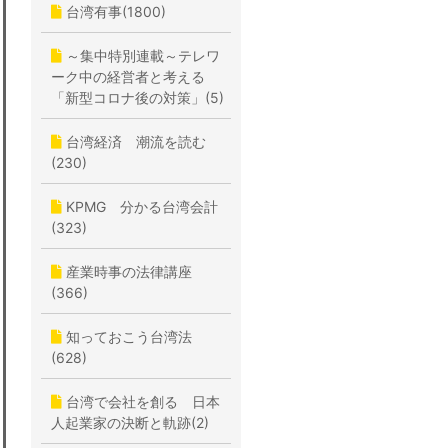
台湾有事(1800)
～集中特別連載～テレワ
ーク中の経営者と考える
「新型コロナ後の対策」(5)
台湾経済 潮流を読む
(230)
KPMG 分かる台湾会計
(323)
産業時事の法律講座
(366)
知っておこう台湾法
(628)
台湾で会社を創る 日本
人起業家の決断と軌跡(2)