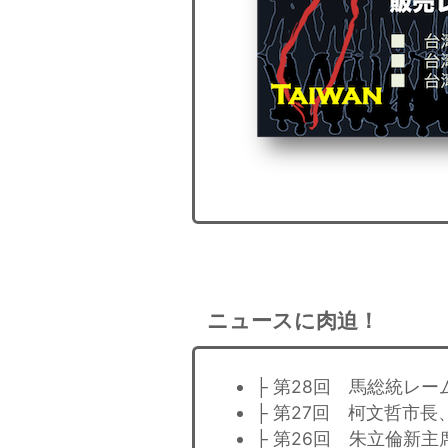
ニュースに肉迫！
├ 第28回 馬総統レ
├ 第27回 柯文哲市
├ 第26回 朱立倫新