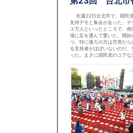
第23回 台北
先週22日台北市で、国民党
支持デモと集会があった。デ
３万人といったところで、相
場に足を運んで驚いた。開始
つ。特に後ろの方は空席だら
る支持者がほぼいないのだ。
った。まさに国民党のコアな