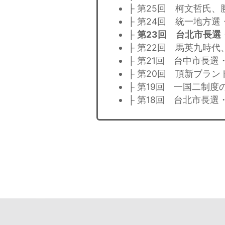
├ 第25回 柯文哲氏
├ 第24回 統一地方
├
第23回 台北市長選
├ 第22回 馬英九時
├ 第21回 台中市長
├ 第20回 頂新ブラ
├ 第19回 一国二制度
├ 第18回 台北市長