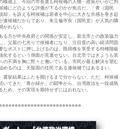
の構成上、今回の市長選も柯候補の人物・政策がいかに判
候補にどのような評価が下るのかが焦点だ。「青（国民
脱却」を訴える柯候補は若者を中心に大きな共感を巻き起
が連候補だからであり、朱立倫市長（国民党）が人気の隣
聞かれない。
ある方が中央政府との関係が安定し、新北市との政策協力
し、父親の七光りで候補者になり、注目度の高い経済問題
要なポストに押し上げるのは、既得権を享受する特権階級
強化するという側面が見逃せない。台北市ではきょうも若
への不満を胸に黙々と働いている。市民が最も解決を望む
組めるのは、天龍国の住民である連候補ではあるまい。
、選挙結果はふたを開けるまで分からない。ただ、柯候補
続いてきた「青か緑か」の闘争から、台湾政治を一段成熟
るため、その実現を期待せずにはおれない。
==========================