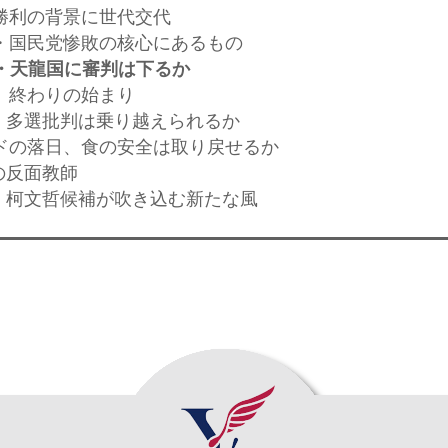
、勝利の背景に世代交代
選・国民党惨敗の核心にあるもの
・天龍国に審判は下るか
代、終わりの始まり
選・多選批判は乗り越えられるか
ンドの落日、食の安全は取り戻せるか
の反面教師
選・柯文哲候補が吹き込む新たな風