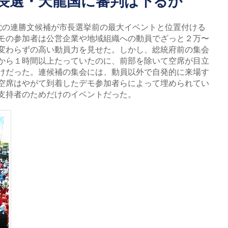
市長選・天龍国に審判は下るか
の連勝文候補が市長選挙前の最大イベントと位置付ける
モの参加者は公営企業や地域組織への動員でざっと２万〜
変わらずの高い動員力を見せた。しかし、総統府前の集会
から１時間以上たっていたのに、前部を除いて空席が目立
けだった。連候補の集会には、動員以外で自発的に来場す
空席はやがて到着したデモ参加者らによって埋められてい
支持者のためだけのイベントだった。