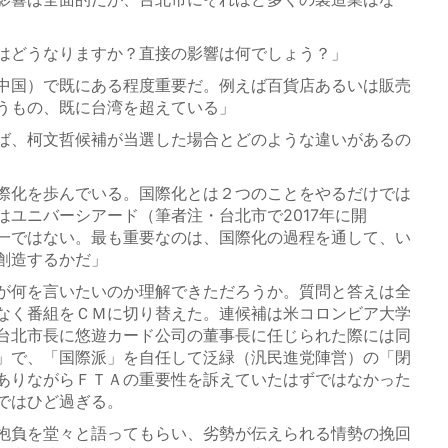
はどうなりますか？直接の影響は何でしょう？」
中国）で既にある程度重要だ。例えば百貨店あるいは販売
うもの、既に台湾を超えている」
ば、柯文哲候補が当選した場合とどのような違いがあるの
際化を歩んでいる。国際化とは２つのことをやるだけでは
はユニバーシアード（筆者注・台北市で2017年に開
一ではない。最も重要なのは、国際化の過程を通して、い
創造するかだ」
が何を言いたいのか理解できただろうか。質問と答えは全
なく番組をＣＭに切り替えた。連候補は米コロンビア大学
台北市長に悠遊カード公司の董事長に任じられた際には同
」で、「国際派」を自任して泛緑（汎民進党陣営）の「閉
ありながらＦＴＡの重要性を訴えていたはずではなかった
ではひど過ぎる。
抱負を堂々と語ってもらい、劣勢が伝えられる情勢の挽回