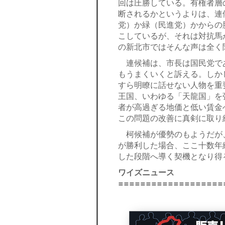
回は圧勝している。有権者層
断されるかというよりは、連
党）か緑（民進党）かからの
こしているが、それは対抗馬
の新北市ではそんな声は全く
連候補は、市長は国民党で
もうまくいくと訴える。しか
すら明瞭に話せない人物を重
王国、いわゆる「天龍国」を
者が高過ぎる地価と低い賃金
この問題の改善に真剣に取り
柯候補が優勢のもようだが
が勝利した場合、ここ十数年
した段階へ導く契機となり得
ワイズニュース
===================