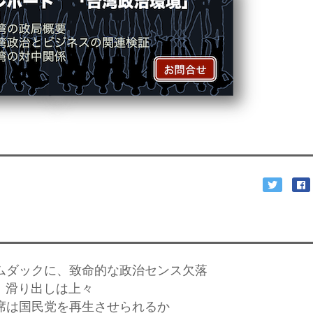
ームダックに、致命的な政治センス欠落
長、滑り出しは上々
主席は国民党を再生させられるか