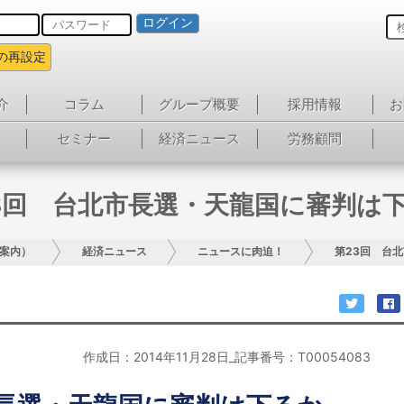
ログイン
の再設定
介
コラム
グループ概要
採用情報
お
セミナー
経済ニュース
労務顧問
3回 台北市長選・天龍国に審判は
案内）
経済ニュース
ニュースに肉迫！
第23回 台
作成日：2014年11月28日_記事番号：T00054083