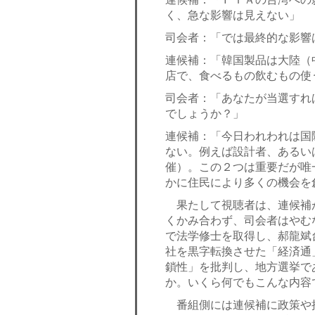
く、急な影響は見えない」
司会者：「では最終的な影響
連候補：「韓国製品は大陸（
店で、食べるもの飲むもの使
司会者：「あなたが当選すれ
でしょうか？」
連候補：「今日われわれは国
ない。例えば設計者、あるい
催）。この２つは重要だが唯
かに住民により多くの機会を
果たして視聴者は、連候補
くかみ合わず、司会者はやむ
で法学修士を取得し、郝龍斌
社を黒字転換させた「経済通
鎖性」を批判し、地方選挙で
か。いくら何でもこんな内容
番組側には連候補に政策や