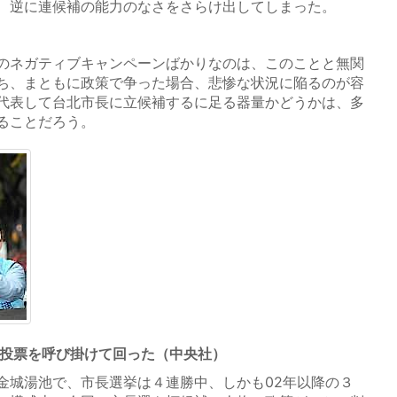
、逆に連候補の能力のなさをさらけ出してしまった。
のネガティブキャンペーンばかりなのは、このことと無関
ち、まともに政策で争った場合、悲惨な状況に陥るのが容
代表して台北市長に立候補するに足る器量かどうかは、多
ることだろう。
で投票を呼び掛けて回った（中央社）
城湯池で、市長選挙は４連勝中、しかも02年以降の３