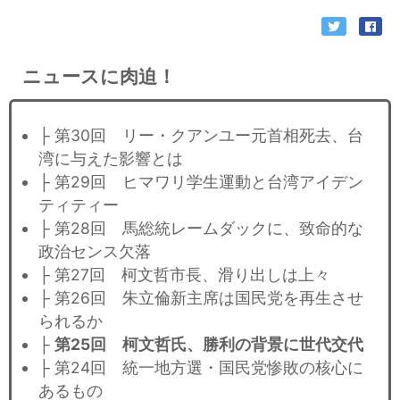
ニュースに肉迫！
├ 第30回 リー・クアンユー元首相死去、台
湾に与えた影響とは
├ 第29回 ヒマワリ学生運動と台湾アイデン
ティティー
├ 第28回 馬総統レームダックに、致命的な
政治センス欠落
├ 第27回 柯文哲市長、滑り出しは上々
├ 第26回 朱立倫新主席は国民党を再生させ
られるか
├
第25回 柯文哲氏、勝利の背景に世代交代
├ 第24回 統一地方選・国民党惨敗の核心に
あるもの