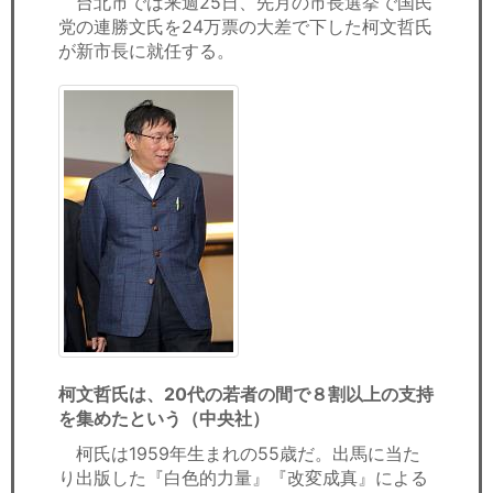
台北市では来週25日、先月の市長選挙で国民
セミナー
党の連勝文氏を24万票の大差で下した柯文哲氏
が新市長に就任する。
経済ニュース
労務顧問
ＩＴ
飲食店情報
柯文哲氏は、20代の若者の間で８割以上の支持
を集めたという（中央社）
柯氏は1959年生まれの55歳だ。出馬に当た
り出版した『白色的力量』『改変成真』による