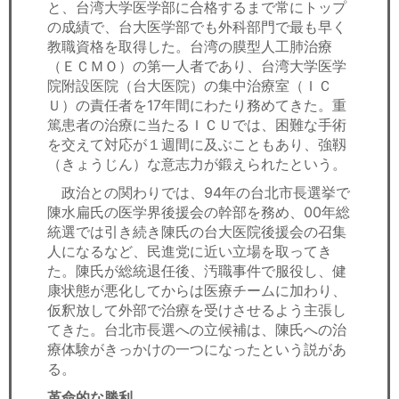
と、台湾大学医学部に合格するまで常にトップ
の成績で、台大医学部でも外科部門で最も早く
教職資格を取得した。台湾の膜型人工肺治療
（ＥＣＭＯ）の第一人者であり、台湾大学医学
院附設医院（台大医院）の集中治療室（ＩＣ
Ｕ）の責任者を17年間にわたり務めてきた。重
篤患者の治療に当たるＩＣＵでは、困難な手術
を交えて対応が１週間に及ぶこともあり、強靱
（きょうじん）な意志力が鍛えられたという。
政治との関わりでは、94年の台北市長選挙で
陳水扁氏の医学界後援会の幹部を務め、00年総
統選では引き続き陳氏の台大医院後援会の召集
人になるなど、民進党に近い立場を取ってき
た。陳氏が総統退任後、汚職事件で服役し、健
康状態が悪化してからは医療チームに加わり、
仮釈放して外部で治療を受けさせるよう主張し
てきた。台北市長選への立候補は、陳氏への治
療体験がきっかけの一つになったという説があ
る。
革命的な勝利