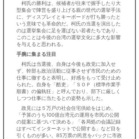
柯氏の勝利は、候補者が往来で握手したり大
型集会で陣営を盛り上げる親の世代の選挙手法
に、ディスプレイとキーボードが打ち勝ったと
いう意味でも革命的だ。柯氏の当選を演出した
のは選挙集会に足を運ばない若者たちであり、
このことは今後の台湾の選挙文化に多大な影響
を与えると思われる。
手腕に集まる注目
柯氏は当選後、自身は今後も政党に加入せ
ず、幹部も政治活動に従事させず市民のための
仕事に徹すると表明し、好感をもって受け止め
られた。自身を「酷吏」「ＳＯＰ（標準作業手
順書）の偏執狂」と呼んでおり、部下に厳しく
しつつ仕事に当たるとの姿勢も示した。
政見には５万戸の社会住宅供給をはじめ、
「予算のうち100億台湾元の運用を市民の公開
の提案に基づいて決める」「各局処の会議記録
はすべてインターネットで公開する」など目を
引くものが多い。85万票の民意をバックに市政