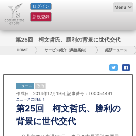
ログイン
HOME
Menu
新規登録
サービス紹介
コラム
第25回 柯文哲氏、勝利の背景に世代交代
グループ概要
HOME
サービス紹介（業務案内）
経済ニュース
採用情報
お問い合わせ
ニュース
政治
作成日：2014年12月19日_記事番号：T00054491
日本人にPR
ニュースに肉迫！
第25回 柯文哲氏、勝利の
コンサルティング
背景に世代交代
リサーチ