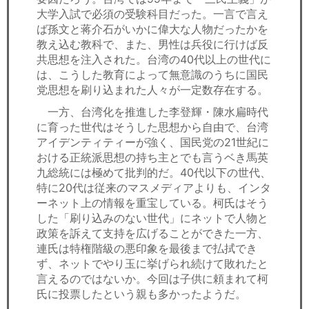
大学入試で必須の受験科目だった。一言で言え
ば孫文と蒋介石がいかに偉大な人物だったかを
教え込む教科で、また、男性は兵役に行けば反
共思想を注入された。台湾の40代以上の世代に
は、こうした教育によって無意識のうちに国民
党思想を刷り込まれた人々が一定数存在する。
一方、台湾化を推進した李登輝・陳水扁時代
に育った世代はそうした思想から自由で、台湾
アイデンティティーが強く、国民党の21世紀に
おける正統派思想の持ち主とでも言うベき馬英
九総統には極めて批判的だ。40代以下の世代、
特に20代は従来のマスメディアよりも、インタ
ーネット上の情報を重宝している。柯氏はそう
した「刷り込みのない世代」にネットで人物と
政策を訴えて支持を広げることができた一方、
連氏は特権階級の悪印象を最後まで払拭でき
ず、ネットでやり玉に挙げられ続けて敗れたと
言えるのではないか。今回は子供に頼まれて柯
氏に投票したという親も多かったようだ。