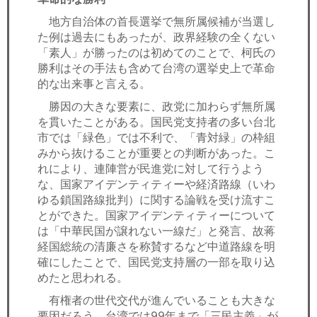
地方自治体の首長選挙で無所属候補が当選し
た例は過去にもあったが、政界経験の全くない
「素人」が勝ったのは初めてのことで、柯氏の
勝利はその手法も含めて台湾の選挙史上で革命
的な出来事と言える。
勝因の大きな要素に、政党に加わらず無所属
を貫いたことがある。国民党支持者の多い台北
市では「緑色」では不利で、「青対緑」の枠組
みから抜けることが重要との判断があった。こ
れにより、連陣営が民進党に対して行うよう
な、国家アイデンティティーや経済路線（いわ
ゆる鎖国路線批判）に関する論戦を受け流すこ
とができた。国家アイデンティティーについて
は「中華民国が譲れない一線だ」と発言、故蒋
経国総統の清廉さを称賛するなど中道路線を明
確にしたことで、国民党支持層の一部を取り込
めたと思われる。
有権者の世代交代が進んでいることも大きな
要因だろう。台湾では99年まで「三民主義」が