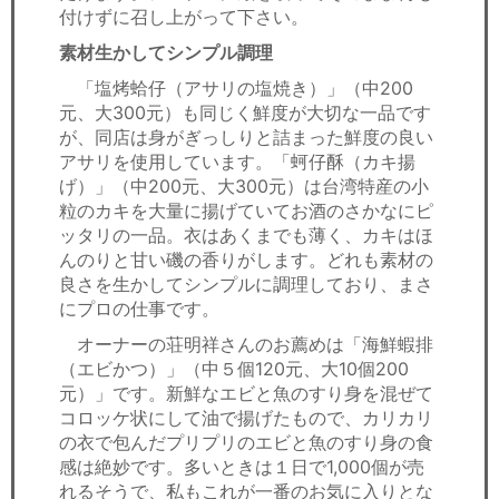
付けずに召し上がって下さい。
素材生かしてシンプル調理
「塩烤蛤仔（アサリの塩焼き）」（中200
元、大300元）も同じく鮮度が大切な一品です
が、同店は身がぎっしりと詰まった鮮度の良い
アサリを使用しています。「蚵仔酥（カキ揚
げ）」（中200元、大300元）は台湾特産の小
粒のカキを大量に揚げていてお酒のさかなにピ
ッタリの一品。衣はあくまでも薄く、カキはほ
んのりと甘い磯の香りがします。どれも素材の
良さを生かしてシンプルに調理しており、まさ
にプロの仕事です。
オーナーの荘明祥さんのお薦めは「海鮮蝦排
（エビかつ）」（中５個120元、大10個200
元）」です。新鮮なエビと魚のすり身を混ぜて
コロッケ状にして油で揚げたもので、カリカリ
の衣で包んだプリプリのエビと魚のすり身の食
感は絶妙です。多いときは１日で1,000個が売
れるそうで、私もこれが一番のお気に入りとな