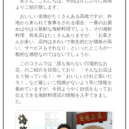
皆さん、こんにちは。今回は久しぶりに高雄
セミナー
よりご紹介致します。
経済ニュース
おいしい名物がたくさんある高雄ですが、外
地から来られて食事をされる場合、一番のお薦
めはやはり新鮮な海鮮料理でしょう。その海鮮
労務顧問
料理、有名店はたくさんありますが、「お客さ
んが多い、店内はきれいで衛生的だが価格が高
ＩＴ
い、サービスもそれなり」といったところが一
般的な感想なのではないでしょうか。
飲食店情報
このコラムでは「誰も知らない穴場的なお
店」のご紹介を目指しており、「そんなお店は
もう知っている！」や「おいしいけれど高いだ
ろ！」など厳しいご指摘がないよう常に情報を
集めていますが、今回ようやく自信をもってお
伝えできる海鮮料理店の情報を入手できまし
た。