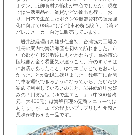
ボタン、服飾資材の輸出が中心でしたが、現在
では生活用品や、雑貨などの輸出も行ってお
り、日本で生産したボタンや服飾資材の販売強
化に向けて09年には台北事務所も設立、台湾ア
パレルメーカー向けに販売しています。
岩井総経理は高雄赴任当初、台湾協力工場の
社長の案内で海浜海産を初めて訪れました。市
中心部から15分程度にもかかわらず、高雄市の
陸地側と全く雰囲気が違うこと、海のすぐそば
にお店があったこと、ゆでエビがとてもおいし
かったことが記憶に残りました。数年前に台湾
で車を運転できるようになってから、たびたび
家族で利用しているとのこと。岩井総経理お好
みの「川燙活蝦（ゆで生エビ）」（中300台湾
元、大400元）は海鮮料理の定番メニューでは
ありますが、エビの程よいプリプリした食感と
風味が味わえる一品です。