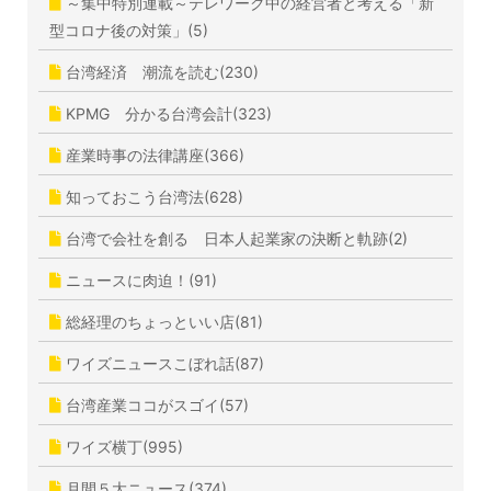
～集中特別連載～テレワーク中の経営者と考える「新
型コロナ後の対策」(5)
台湾経済 潮流を読む(230)
KPMG 分かる台湾会計(323)
産業時事の法律講座(366)
知っておこう台湾法(628)
台湾で会社を創る 日本人起業家の決断と軌跡(2)
ニュースに肉迫！(91)
総経理のちょっといい店(81)
ワイズニュースこぼれ話(87)
台湾産業ココがスゴイ(57)
ワイズ横丁(995)
月間５大ニュース(374)