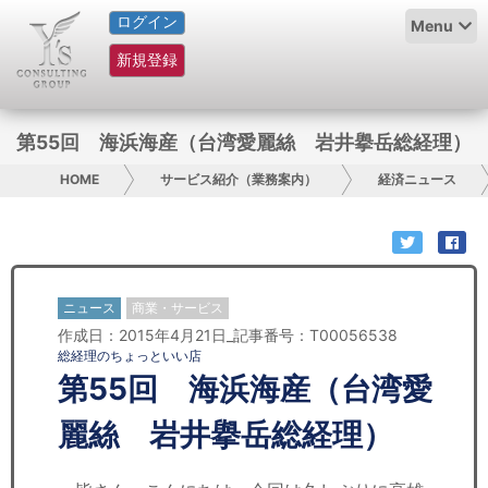
ログイン
HOME
Menu
新規登録
サービス紹介
コラム
第55回 海浜海産（台湾愛麗絲 岩井擧岳総経理）
グループ概要
HOME
サービス紹介（業務案内）
経済ニュース
採用情報
お問い合わせ
ニュース
商業・サービス
作成日：2015年4月21日_記事番号：T00056538
日本人にPR
総経理のちょっといい店
第55回 海浜海産（台湾愛
コンサルティング
麗絲 岩井擧岳総経理）
リサーチ