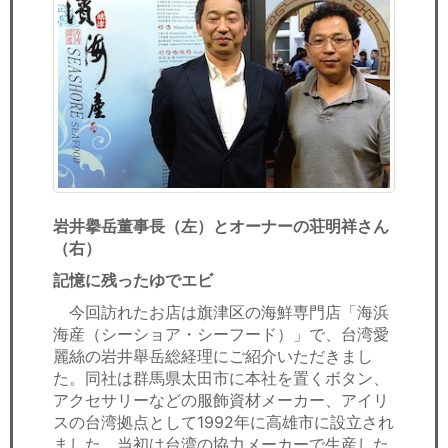
岩井擧岳董事長（左）とオーナーの荘明祥さん
（右）
記憶に残ったゆでエビ
今回訪れたお店は旗津区の海鮮専門店「海浜
海産（シーショア・シーフード）」で、台湾愛
麗絲の岩井舉岳総経理にご紹介いただきまし
た。同社は群馬県太田市に本社を置くボタン、
アクセサリーなどの服飾資材メーカー、アイリ
スの台湾拠点として1992年に高雄市に設立され
ました。当初は台湾の協力メーカーで生産した