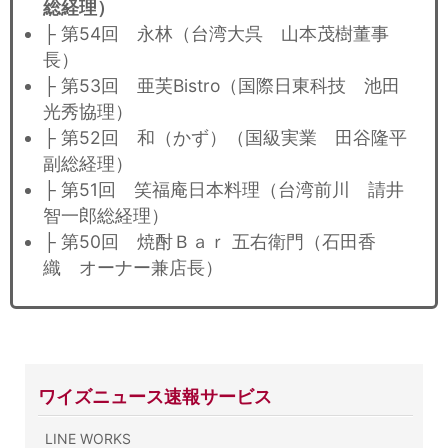
総経理）
├ 第54回 永林（台湾大呉 山本茂樹董事
長）
├ 第53回 亜芙Bistro（国際日東科技 池田
光秀協理）
├ 第52回 和（かず）（国級実業 田谷隆平
副総経理）
├ 第51回 笑福庵日本料理（台湾前川 請井
智一郎総経理）
├ 第50回 焼酎Ｂａｒ 五右衛門（石田香
織 オーナー兼店長）
ワイズニュース速報サービス
LINE WORKS