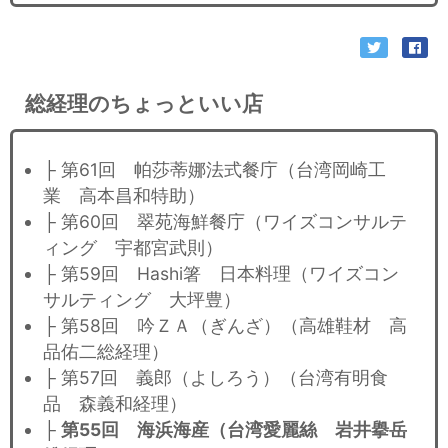
総経理のちょっといい店
├ 第61回 帕莎蒂娜法式餐庁（台湾岡崎工
業 高本昌和特助）
├ 第60回 翠苑海鮮餐庁（ワイズコンサルテ
ィング 宇都宮武則）
├ 第59回 Hashi箸 日本料理（ワイズコン
サルティング 大坪豊）
├ 第58回 吟ＺＡ（ぎんざ）（高雄鞋材 高
品佑二総経理）
├ 第57回 義郎（よしろう）（台湾有明食
品 森義和経理）
├
第55回 海浜海産（台湾愛麗絲 岩井擧岳