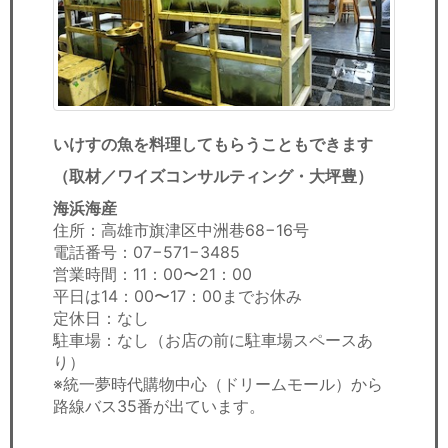
いけすの魚を料理してもらうこともできます
（取材／ワイズコンサルティング・大坪豊）
海浜海産
住所：高雄市旗津区中洲巷68−16号
電話番号：07−571−3485
営業時間：11：00〜21：00
平日は14：00〜17：00までお休み
定休日：なし
駐車場：なし（お店の前に駐車場スペースあ
り）
※統一夢時代購物中心（ドリームモール）から
路線バス35番が出ています。