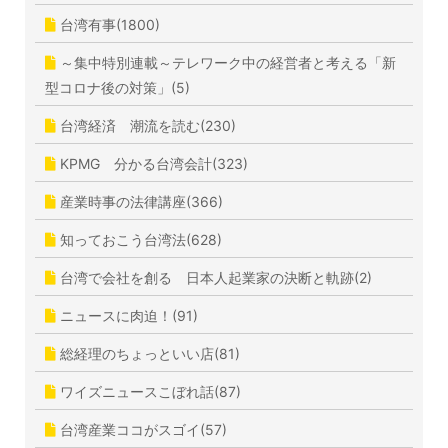
台湾有事(1800)
～集中特別連載～テレワーク中の経営者と考える「新
型コロナ後の対策」(5)
台湾経済 潮流を読む(230)
KPMG 分かる台湾会計(323)
産業時事の法律講座(366)
知っておこう台湾法(628)
台湾で会社を創る 日本人起業家の決断と軌跡(2)
ニュースに肉迫！(91)
総経理のちょっといい店(81)
ワイズニュースこぼれ話(87)
台湾産業ココがスゴイ(57)