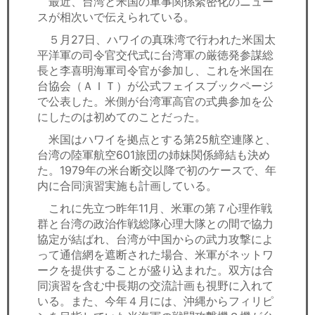
最近、台湾と米国の軍事関係緊密化のニュー
セミナー
スが相次いで伝えられている。
経済ニュース
５月27日、ハワイの真珠湾で行われた米国太
平洋軍の司令官交代式に台湾軍の厳徳発参謀総
長と李喜明海軍司令官が参加し、これを米国在
労務顧問
台協会（ＡＩＴ）が公式フェイスブックページ
で公表した。米側が台湾軍高官の式典参加を公
ＩＴ
にしたのは初めてのことだった。
米国はハワイを拠点とする第25航空連隊と、
飲食店情報
台湾の陸軍航空601旅団の姉妹関係締結も決め
た。1979年の米台断交以降で初のケースで、年
内に合同演習実施も計画している。
これに先立つ昨年11月、米軍の第７心理作戦
群と台湾の政治作戦総隊心理大隊との間で協力
協定が結ばれ、台湾が中国からの武力攻撃によ
って通信網を遮断された場合、米軍がネットワ
ークを提供することが盛り込まれた。双方は合
同演習を含む中長期の交流計画も視野に入れて
いる。また、今年４月には、沖縄からフィリピ