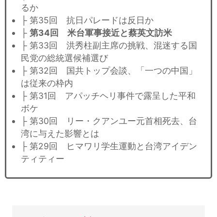
るか
├ 第35回 抗日パレードは反日か
├
第34回 米台軍事接近と蔡英文訪米
├ 第33回 洪秀柱副主席の挑戦、混迷する国
民党の総統選候補選び
├ 第32回 国共トップ会談、「一つの中国」
は従来の枠内
├ 第31回 アパッチヘリ事件で露呈した平和
ボケ
├ 第30回 リー・クアンユー元首相死去、台
湾に与えた影響とは
├ 第29回 ヒマワリ学生運動と台湾アイデン
ティティー