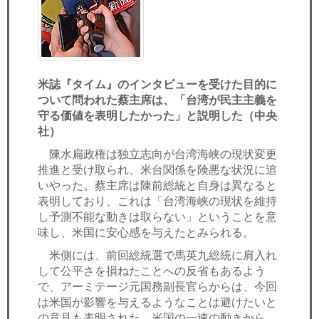
米誌『タイム』のインタビューを受けた目的に
ついて問われた蔡主席は、「台湾が民主主義を
守る価値を表明したかった」と説明した（中央
社）
陳水扁政権は独立志向が台湾海峡の現状変更
推進と受け取られ、米台関係を険悪な状況に追
いやった。蔡主席は陳前総統と自身は異なると
表明しており、これは「台湾海峡の現状を維持
し予測不能な動きは取らない」ということを意
味し、米国に安心感を与えたとみられる。
米側には、前回総統選で馬英九総統に肩入れ
して公平さを損ねたことへの反省もあるよう
で、アーミテージ元国務副長官らからは、今回
は米国が影響を与えるようなことは避けたいと
の意見も表明された。米国の一連の動きから