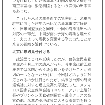
ンを目指していた米海軍の戦闘攻撃機２機が台
南空軍基地に緊急着陸するという異例の出来事
もあった。
こうした米台の軍事面での緊密化は、米軍再
駐留に向けた昨年の米比間の新軍事協定締結
や、日米同盟強化と同様、中国の海洋進出への
対応の一環だ。中国が南シナ海の岩礁を埋め立
て、力によって現状を変更する挙に出たことが
米台の距離を近付けている。
北京に厚遇見せ付ける
政治面でこれを反映したのが、蔡英文民進党
主席の今月上旬の訪米だった。蔡主席は前回総
統選では米国から冷淡な扱いを受けたことが敗
因の一つとなっただけに、今回はどのように対
応されるのか注目されたが、結果は台湾の総統
選候補に対する過去最高の厚遇だった。メディ
ロス国家安全保障会議（ＮＳＣ）アジア上級部
長やブリンケン国務省副長官ら最高クラスの高
官の他、米軍の基地政策に大きな影響力を持つ