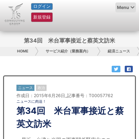
ログイン
HOME
Menu
新規登録
サービス紹介
コラム
第34回 米台軍事接近と蔡英文訪米
グループ概要
HOME
サービス紹介（業務案内）
経済ニュース
採用情報
お問い合わせ
ニュース
政治
作成日：2015年6月26日_記事番号：T00057762
日本人にPR
ニュースに肉迫！
第34回 米台軍事接近と蔡
コンサルティング
英文訪米
リサーチ