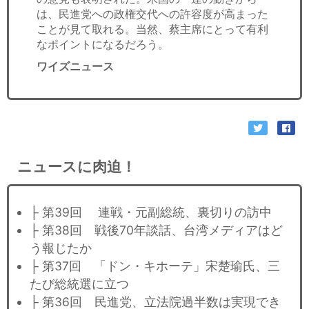
は、民進党への政権交代への許容度が高まった
ことが見て取れる。当然、蔡主席にとって有利
なポイントになるだろう。
ワイズニュース
ニュースに肉迫！
├ 第39回 連戦・元副総統、裏切りの訪中
├ 第38回 戦後70年談話、台湾メディアはど
う報じたか
├ 第37回 「ドン・キホーテ」宋楚瑜氏、三
たび総統選に立つ
├ 第36回 民進党、立法院過半数は実現でき