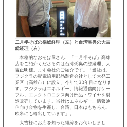
二月半そばの楊総経理（左）と台湾弼奥の大吉
総経理（右）
本格的なおそば屋さん、「二月半そば」高雄
店をご紹介くださるのは台湾弼奥の総経理、大
吉正明様。まず会社のご紹介です。「当社は、
フジクラの配電線用部品製造会社として大発工
業区（高雄市）に設立、今年で30年目になりま
す。フジクラはエネルギー、情報通信向けケー
ブル、エレクトロニクス向け部品・ワイヤを製
造販売しています。当社はエネルギー、情報通
信向け金物を生産し、台湾、日本はもちろん、
欧米にも輸出しています」。
大吉様にお店を知った経緯をお伺いしまし