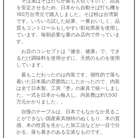
そば屋はそば打ちが最も大切ですので、品質
を安定させるため、日本から自動そば打ち機を
160万台湾元で購入しました。そば粉は台湾製
です。いろいろ試した結果、一番おいしく、品
質もコントロールもしやすい彰化県産を使用し
ています。毎朝必要な量のみ店内で作っていま
す。
お店のコンセプトは『健全、健康』で、でき
るだけ調味料を使用せずに、天然のものを使用
しています。
最もこだわったのは内装です。個性的で落ち
着いた日本風の雰囲気にしたかったので、内装
は全て日本製、工房『杢』の家具で統一しまし
た。一式を日本から輸入し、内装費は約1,500
万元かかりました」。
自慢のテーブルは、日本でもなかなか見るこ
とができない国産家具独特のぬくもり、木の質
感、木の性質を生かした加工法などが一目で分
かる、落ち着きのある立派なものです。