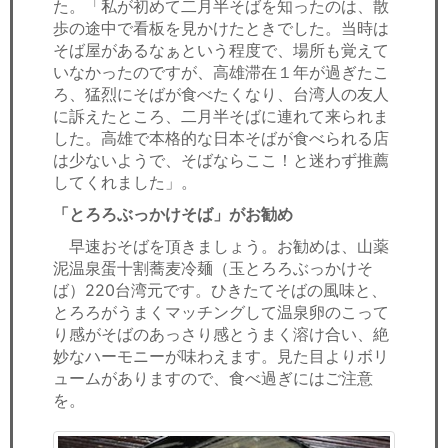
た。「私が初めて二月半そばを知ったのは、散
歩の途中で看板を見かけたときでした。当時は
そば屋があるなぁという程度で、場所も覚えて
いなかったのですが、高雄滞在１年が過ぎたこ
ろ、猛烈にそばが食べたくなり、台湾人の友人
に訴えたところ、二月半そばに連れて来られま
した。高雄で本格的な日本そばが食べられる店
は少ないようで、そばならここ！と迷わず推薦
してくれました」。
「とろろぶっかけそば」がお勧め
早速おそばを頂きましょう。お勧めは、山薬
泥温泉蛋十割蕎麦冷麺（玉とろろぶっかけそ
ば）220台湾元です。ひきたてそばの風味と、
とろろがうまくマッチングして温泉卵のこって
り感がそばのあっさり感とうまく溶け合い、絶
妙なハーモニーが味わえます。見た目よりボリ
ュームがありますので、食べ過ぎにはご注意
を。