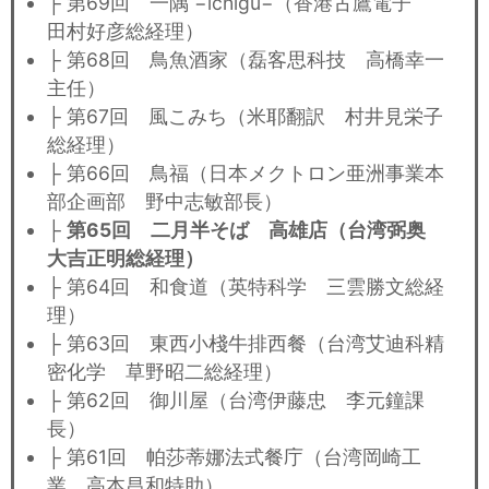
├ 第69回 一隅 −ichigu−（香港古鷹電子
田村好彦総経理）
├ 第68回 鳥魚酒家（磊客思科技 高橋幸一
主任）
├ 第67回 風こみち（米耶翻訳 村井見栄子
総経理）
├ 第66回 鳥福（日本メクトロン亜洲事業本
部企画部 野中志敏部長）
├
第65回 二月半そば 高雄店（台湾弼奥
大吉正明総経理）
├ 第64回 和食道（英特科学 三雲勝文総経
理）
├ 第63回 東西小棧牛排西餐（台湾艾迪科精
密化学 草野昭二総経理）
├ 第62回 御川屋（台湾伊藤忠 李元鐘課
長）
├ 第61回 帕莎蒂娜法式餐庁（台湾岡崎工
業 高本昌和特助）