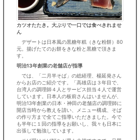
カツオたたき。大ぶりで一口では食べきれませ
ん
デザートは日本風の黒糖年糕（きな粉餅）80
元。揚げたてのお餅をきな粉と黒糖で頂きま
す。
明治13年創業の老舗店が指導
では、「二月半そば」の総経理、楊延発さん
からお店のご紹介です。「高雄店は３年目で、
台湾人の調理師４人とサービス担当４人で運営
しています。日本人の板前さんはいませんが、
明治13年創業の日本・神田の老舗店の調理師に
開店当時から教えを請い、メニュー構成、そば
の作り方まで全てご指導いただきました。今で
も半年に１回の指導をお願いし、我々も日本に
出張して勉強しています。