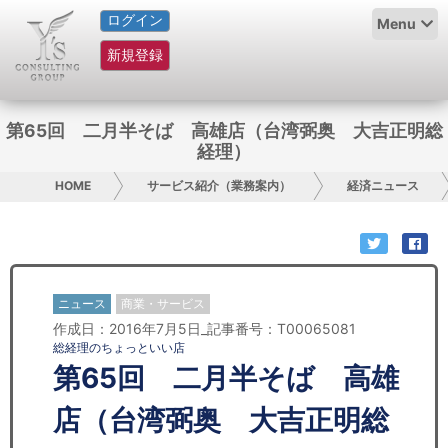
ログイン
HOME
Menu
新規登録
サービス紹介
コラム
第65回 二月半そば 高雄店（台湾弼奥 大吉正明総
経理）
グループ概要
HOME
サービス紹介（業務案内）
経済ニュース
採用情報
お問い合わせ
ニュース
商業・サービス
日本人にPR
作成日：2016年7月5日_記事番号：T00065081
総経理のちょっといい店
コンサルティング
第65回 二月半そば 高雄
リサーチ
店（台湾弼奥 大吉正明総