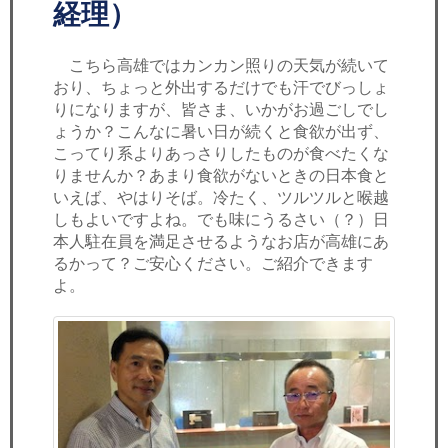
セミナー
経理）
経済ニュース
こちら高雄ではカンカン照りの天気が続いて
おり、ちょっと外出するだけでも汗でびっしょ
労務顧問
りになりますが、皆さま、いかがお過ごしでし
ょうか？こんなに暑い日が続くと食欲が出ず、
ＩＴ
こってり系よりあっさりしたものが食べたくな
りませんか？あまり食欲がないときの日本食と
いえば、やはりそば。冷たく、ツルツルと喉越
飲食店情報
しもよいですよね。でも味にうるさい（？）日
本人駐在員を満足させるようなお店が高雄にあ
るかって？ご安心ください。ご紹介できます
よ。