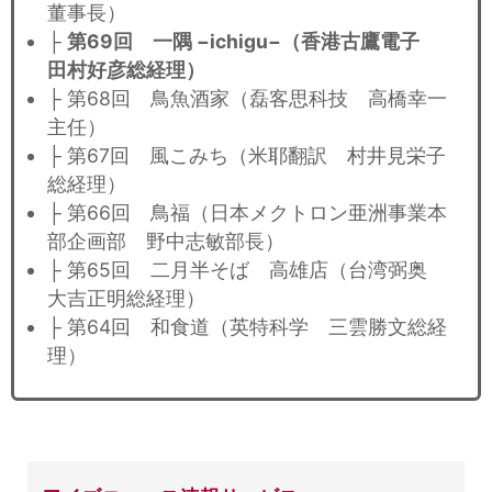
董事長）
├
第69回 一隅 −ichigu−（香港古鷹電子
田村好彦総経理）
├ 第68回 鳥魚酒家（磊客思科技 高橋幸一
主任）
├ 第67回 風こみち（米耶翻訳 村井見栄子
総経理）
├ 第66回 鳥福（日本メクトロン亜洲事業本
部企画部 野中志敏部長）
├ 第65回 二月半そば 高雄店（台湾弼奥
大吉正明総経理）
├ 第64回 和食道（英特科学 三雲勝文総経
理）