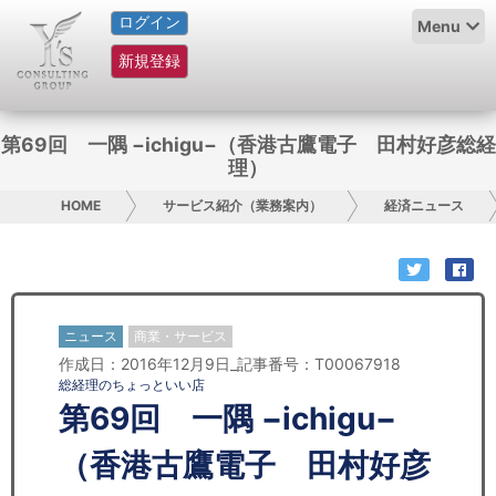
ログイン
HOME
Menu
新規登録
サービス紹介
コラム
第69回 一隅 −ichigu−（香港古鷹電子 田村好彦総経
理）
グループ概要
HOME
サービス紹介（業務案内）
経済ニュース
採用情報
お問い合わせ
ニュース
商業・サービス
日本人にPR
作成日：2016年12月9日_記事番号：T00067918
総経理のちょっといい店
コンサルティング
第69回 一隅 −ichigu−
リサーチ
（香港古鷹電子 田村好彦