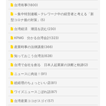
台湾有事(1800)
～集中特別連載～テレワーク中の経営者と考える「新
型コロナ後の対策」(5)
台湾経済 潮流を読む(230)
KPMG 分かる台湾会計(323)
産業時事の法律講座(366)
知っておこう台湾法(628)
台湾で会社を創る 日本人起業家の決断と軌跡(2)
ニュースに肉迫！(91)
総経理のちょっといい店(81)
ワイズニュースこぼれ話(87)
台湾産業ココがスゴイ(57)