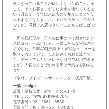
良くなっていることが珍しくないとのこと。そ
して、そのお客さまがまた友達を連れてくると
いう具合で、今では来店客の８割が口コミで訪
れるようになりました。まだ開店から１年余り
ですが、満員で入店できないこともしばしばで
す。
田村総経理が、日々の仕事の中で癒されたい
時にほっと一息付ける。一隅はそんな穴場のお
店でした。常時40種類以上の豊富なメニューを
取りそろえていて、１人飲みでもお友達とで
も、デートでもといろいろな目的で利用できま
すが、大切な方と行かれる際は予約をお勧めし
ます。
（取材／ワイズコンサルティング・梶原千波）
一隅 −ichigu−
店長：越智佳音（おち・かのん）様
住所：台北市中山区四平街20号
電話番号：02－2567－5530
営業時間：18：00～25：00頃まで