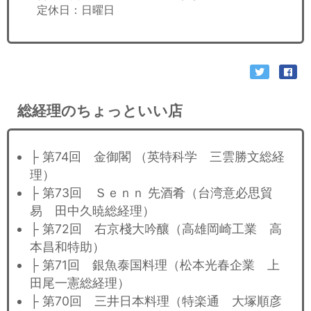
定休日：日曜日
総経理のちょっといい店
├ 第74回 金御閣 （英特科学 三雲勝文総経
理）
├ 第73回 Ｓｅｎｎ 先酒肴（台湾意必思貿
易 田中久暁総経理）
├ 第72回 右京棧大吟釀（高雄岡崎工業 高
本昌和特助）
├ 第71回 銀魚泰国料理（松本光春企業 上
田尾一憲総経理）
├ 第70回 三井日本料理（特楽通 大塚順彦