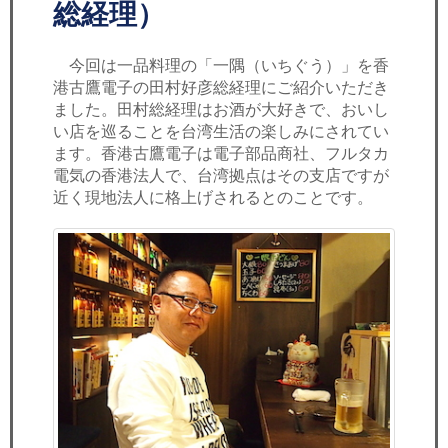
セミナー
総経理）
経済ニュース
今回は一品料理の「一隅（いちぐう）」を香
港古鷹電子の田村好彦総経理にご紹介いただき
労務顧問
ました。田村総経理はお酒が大好きで、おいし
い店を巡ることを台湾生活の楽しみにされてい
ＩＴ
ます。香港古鷹電子は電子部品商社、フルタカ
電気の香港法人で、台湾拠点はその支店ですが
近く現地法人に格上げされるとのことです。
飲食店情報