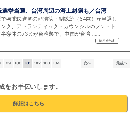
統選挙当選、台湾周辺の海上封鎖も／台湾
で与党民進党の頼清徳・副総統（64歳）が当選し
タンク、アトランティック・カウンシルのフン・ト
半導体の73％が台湾製で、中国が台湾 ……
続きを読む
8
99
100
101
102
103
104
次へ
最後へ
成をお手伝いします。
詳細はこちら