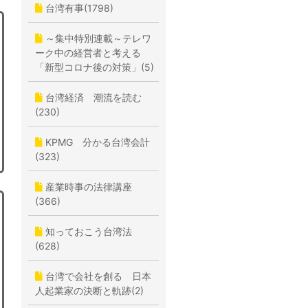
台湾有事(1798)
～集中特別連載～テレワ
ーク中の経営者と考える
「新型コロナ後の対策」(5)
台湾経済 潮流を読む
(230)
KPMG 分かる台湾会計
(323)
産業時事の法律講座
(366)
知っておこう台湾法
(628)
台湾で会社を創る 日本
人起業家の決断と軌跡(2)