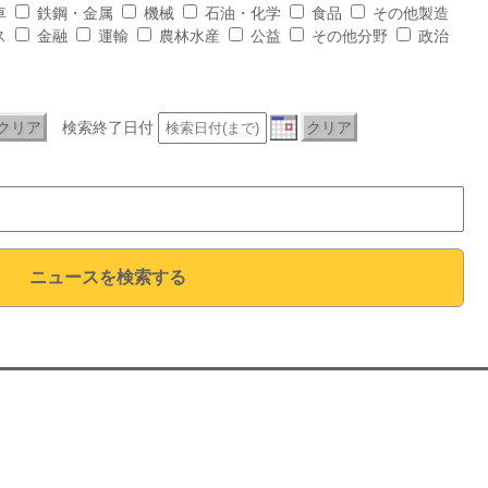
車
鉄鋼・金属
機械
石油・化学
食品
その他製造
ス
金融
運輸
農林水産
公益
その他分野
政治
クリア
検索終了日付
クリア
ニュースを検索する