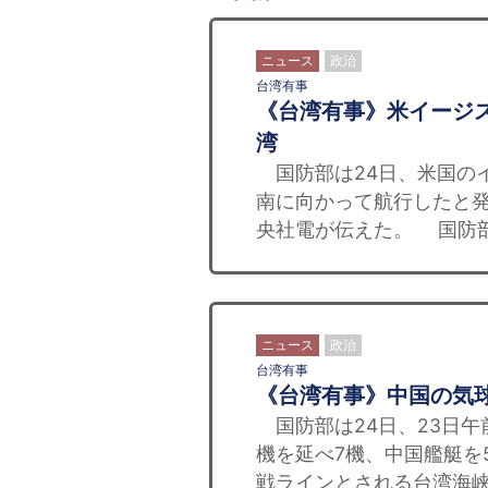
ニュース
政治
台湾有事
《台湾有事》米イージ
湾
国防部は24日、米国の
南に向かって航行したと発
央社電が伝えた。 国防部
ニュース
政治
台湾有事
《台湾有事》中国の気
国防部は24日、23日午
機を延べ7機、中国艦艇を
戦ラインとされる台湾海峡