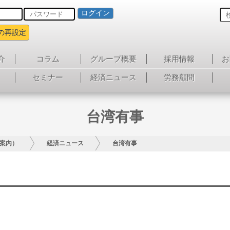
ログイン
の再設定
介
コラム
グループ概要
採用情報
お
セミナー
経済ニュース
労務顧問
台湾有事
案内）
経済ニュース
台湾有事