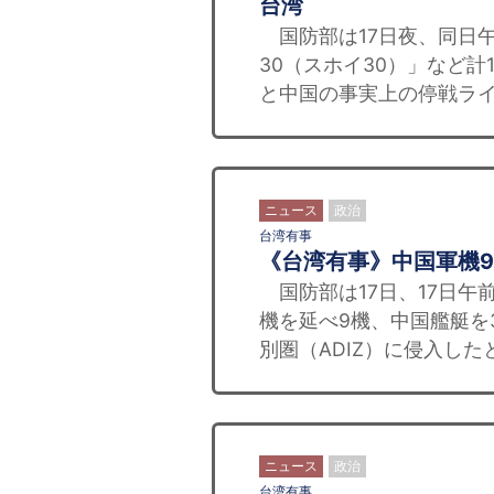
台湾
国防部は17日夜、同日午
30（スホイ30）」など計
と中国の事実上の停戦ライ
ニュース
政治
台湾有事
《台湾有事》中国軍機
国防部は17日、17日午
機を延べ9機、中国艦艇を
別圏（ADIZ）に侵入した
ニュース
政治
台湾有事