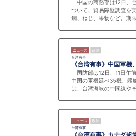
中国の商務部は12日、台
ついて、貿易障壁調査を
鋼、ねじ、果物など。期限は
ニュース
政治
台湾有事
《台湾有事》中国軍機
国防部は12日、11日午
中国の軍機延べ35機、艦
は、台湾海峡の中間線やそ
ニュース
政治
台湾有事
《台湾有事》カナダ超