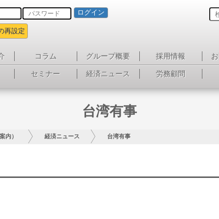
ログイン
の再設定
介
コラム
グループ概要
採用情報
お
セミナー
経済ニュース
労務顧問
台湾有事
案内）
経済ニュース
台湾有事