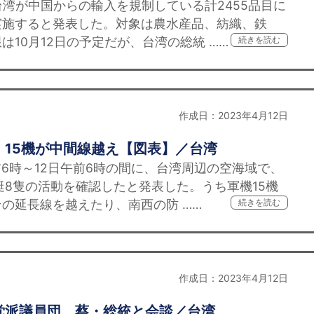
湾が中国からの輸入を規制している計2455品目に
実施すると発表した。対象は農水産品、紡織、鉄
10月12日の予定だが、台湾の総統 ……
続きを読む
作成日：2023年4月12日
、15機が中間線越え【図表】／台湾
前6時～12日午前6時の間に、台湾周辺の空海域で、
艇8隻の活動を確認したと発表した。うち軍機15機
の延長線を越えたり、南西の防 ……
続きを読む
作成日：2023年4月12日
党派議員団、蔡・総統と会談／台湾