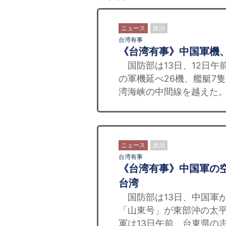
ニュース
政治
台湾有事
《台湾有事》中国軍機
国防部は13日、12日午
の軍機延べ26機、艦艇7
湾海峡の中間線を越えた。 
ニュース
政治
台湾有事
《台湾有事》中国軍の
台湾
国防部は13日、中国軍が
「山東号」が東部沖の太
軍は13日午前、台東県の志