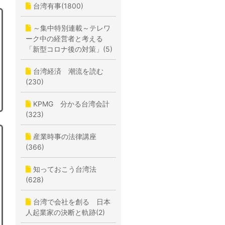
台湾有事(1800)
～集中特別連載～テレワ
ーク中の経営者と考える
「新型コロナ後の対策」(5)
台湾経済 潮流を読む
(230)
KPMG 分かる台湾会計
(323)
産業時事の法律講座
(366)
知っておこう台湾法
(628)
台湾で会社を創る 日本
人起業家の決断と軌跡(2)