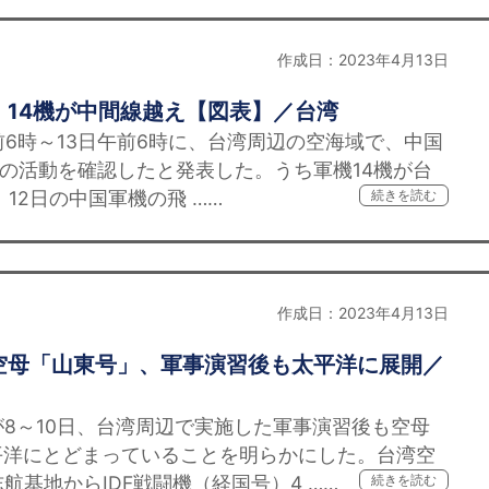
作成日：2023年4月13日
、14機が中間線越え【図表】／台湾
前6時～13日午前6時に、台湾周辺の空海域で、中国
隻の活動を確認したと発表した。うち軍機14機が台
12日の中国軍機の飛 ……
続きを読む
作成日：2023年4月13日
空母「山東号」、軍事演習後も太平洋に展開／
8～10日、台湾周辺で実施した軍事演習後も空母
平洋にとどまっていることを明らかにした。台湾空
航基地からIDF戦闘機（経国号）4 ……
続きを読む