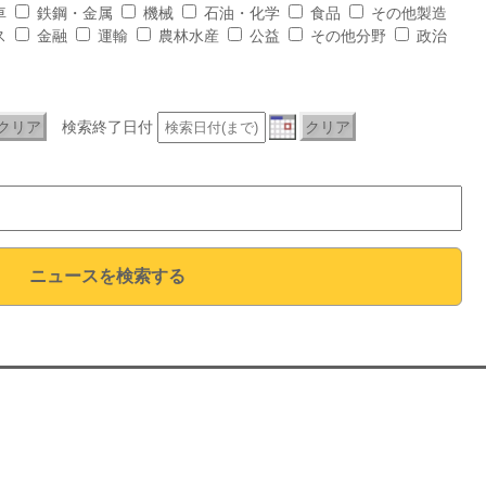
車
鉄鋼・金属
機械
石油・化学
食品
その他製造
ス
金融
運輸
農林水産
公益
その他分野
政治
クリア
検索終了日付
クリア
ニュースを検索する