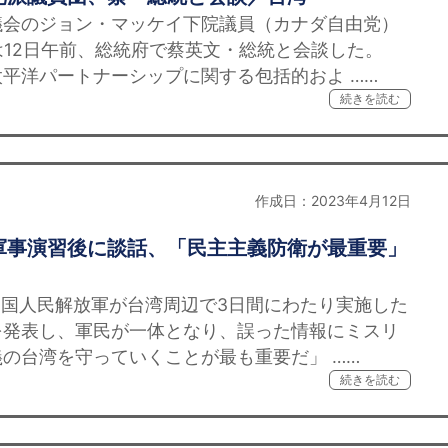
会のジョン・マッケイ下院議員（カナダ自由党）
は12日午前、総統府で蔡英文・総統と会談した。
平洋パートナーシップに関する包括的およ ……
続きを読む
作成日：2023年4月12日
軍事演習後に談話、「民主主義防衛が最重要」
国人民解放軍が台湾周辺で3日間にわたり実施した
を発表し、軍民が一体となり、誤った情報にミスリ
の台湾を守っていくことが最も重要だ」 ……
続きを読む