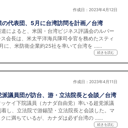
作成日：2023年4月12日
業の代表団、5月に台湾訪問を計画／台湾
報道によると、米国・台湾ビジネス評議会のルパー
ース会長は、米太平洋海兵隊司令官を務めたスティ
月に、米防衛企業約25社を率いて台湾を ……
続きを読む
作成日：2023年4月11日
党派議員団が訪台、游・立法院長と会談／台湾
ッケイ下院議員（カナダ自由党）率いる超党派議
に到着し、立法院で游錫堃・立法院長と会談した。マ
クに満ちているが、カナダは必ず台湾の ……
続きを読む