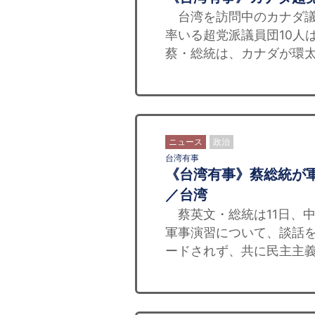
台湾を訪問中のカナダ議
率いる超党派議員団10人
蔡・総統は、カナダが環太
ニュース
政治
台湾有事
《台湾有事》蔡総統が
／台湾
蔡英文・総統は11日、中
軍事演習について、談話
ードされず、共に民主主義