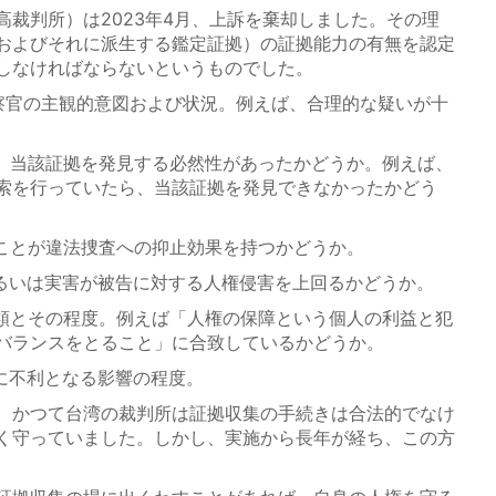
裁判所）は2023年4月、上訴を棄却しました。その理
およびそれに派生する鑑定証拠）の証拠能力の有無を認定
しなければならないというものでした。
警察官の主観的意図および状況。例えば、合理的な疑いが十
合、当該証拠を発見する必然性があったかどうか。例えば、
索を行っていたら、当該証拠を発見できなかったかどう
ることが違法捜査への抑止効果を持つかどうか。
あるいは実害が被告に対する人権侵害を上回るかどうか。
種類とその程度。例えば「人権の保障という個人の利益と犯
バランスをとること」に合致しているかどうか。
のに不利となる影響の程度。
、かつて台湾の裁判所は証拠収集の手続きは合法的でなけ
く守っていました。しかし、実施から長年が経ち、この方