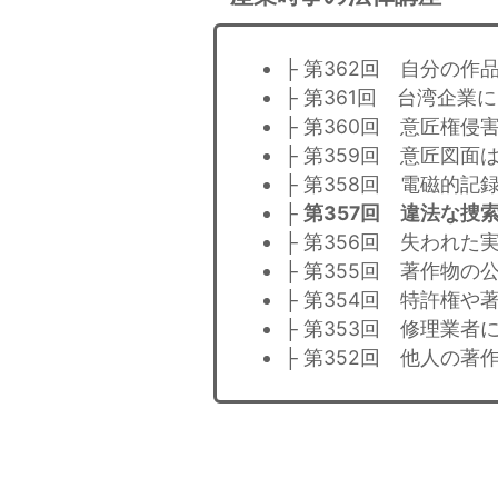
├ 第362回 自分の作
├ 第361回 台湾企
├ 第360回 意匠権
├ 第359回 意匠図
├ 第358回 電磁的
├
第357回 違法な捜
├ 第356回 失われ
├ 第355回 著作物の
├ 第354回 特許権
├ 第353回 修理業
├ 第352回 他人の著