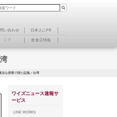
問い合わせ
日本人にPR
ＩＴ
飲食店情報
台湾
 違法な捜索で得た証拠／台湾
ワイズニュース速報サ
ービス
LINE WORKS