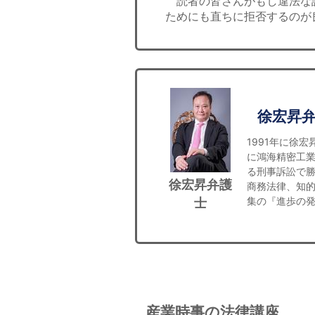
読者の皆さんがもし違法な
ためにも直ちに拒否するのが
徐宏昇
1991年に徐
に鴻海精密工業
る刑事訴訟で
徐宏昇弁護
商務法律、知
集の『進歩の発明ｖ
士
産業時事の法律講座