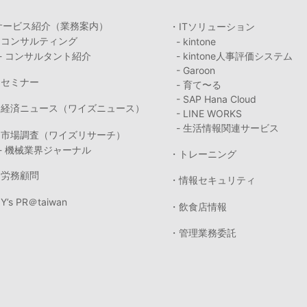
サービス紹介（業務案内）
・ITソリューション
・コンサルティング
- kintone
- コンサルタント紹介
- kintone人事評価システム
- Garoon
・セミナー
- 育て〜る
- SAP Hana Cloud
・経済ニュース（ワイズニュース）
- LINE WORKS
- 生活情報関連サービス
・市場調査（ワイズリサーチ）
- 機械業界ジャーナル
・トレーニング
・労務顧問
・情報セキュリティ
Y’s PR＠taiwan
・飲食店情報
・管理業務委託