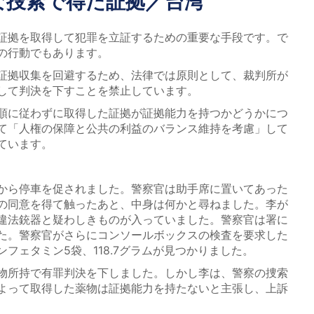
な捜索で得た証拠／台湾
証拠を取得して犯罪を立証するための重要な手段です。で
の行動でもあります。
証拠収集を回避するため、法律では原則として、裁判所が
して判決を下すことを禁止しています。
順に従わずに取得した証拠が証拠能力を持つかどうかにつ
て「人権の保障と公共の利益のバランス維持を考慮」して
ています。
から停車を促されました。警察官は助手席に置いてあった
の同意を得て触ったあと、中身は何かと尋ねました。李が
違法銃器と疑わしきものが入っていました。警察官は署に
た。警察官がさらにコンソールボックスの検査を要求した
フェタミン5袋、118.7グラムが見つかりました。
物所持で有罪判決を下しました。しかし李は、警察の捜索
よって取得した薬物は証拠能力を持たないと主張し、上訴