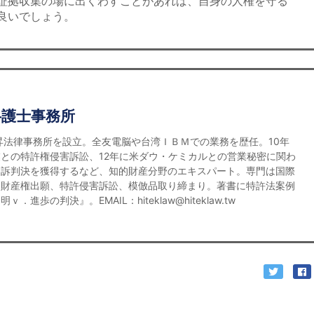
証拠収集の場に出くわすことがあれば、自身の人権を守る
良いでしょう。
弁護士事務所
宏昇法律事務所を設立。全友電脳や台湾ＩＢＭでの業務を歴任。10年
との特許権侵害訴訟、12年に米ダウ・ケミカルとの営業秘密に関わ
勝訴判決を獲得するなど、知的財産分野のエキスパート。専門は国際
的財産権出願、特許侵害訴訟、模倣品取り締まり。著書に特許法案例
．進歩の判決』。EMAIL：hiteklaw@hiteklaw.tw