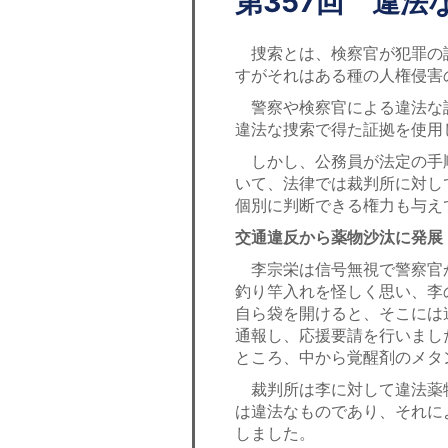
第357回 違法
捜索とは、検察官が犯罪の
すがそれはある種の人権侵害
警察や検察官による違法な
違法な捜索で得た証拠を使用
しかし、公務員が法定の手
いて、法律では裁判所に対し
個別に判断できる権力も与え
交通違反から薬物沙汰に発展
李宗栄は信号無視で警察官
釣り竿入れを怪しく思い、李
自ら袋を開けると、そこには
通報し、応援要請を行いまし
ところ、中から覚醒剤のメタン
裁判所は李に対して違法薬
は違法なものであり、それに
しました。