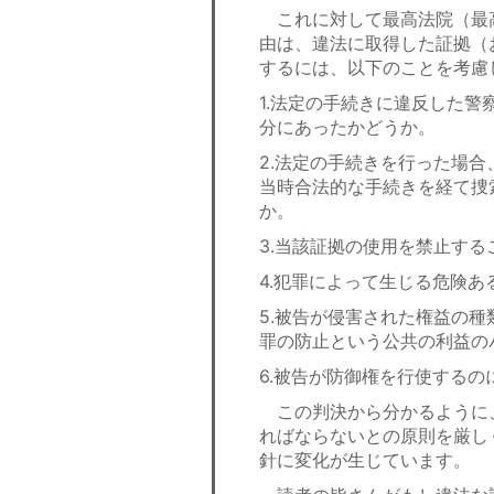
これに対して最高法院（最高
由は、違法に取得した証拠（
するには、以下のことを考慮
1.法定の手続きに違反した
分にあったかどうか。
2.法定の手続きを行った場
当時合法的な手続きを経て捜
か。
3.当該証拠の使用を禁止す
4.犯罪によって生じる危険
5.被告が侵害された権益の
罪の防止という公共の利益の
6.被告が防御権を行使する
この判決から分かるように
ればならないとの原則を厳し
針に変化が生じています。