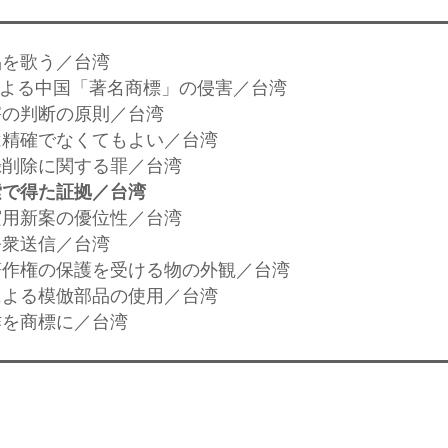
品を歌う／台湾
業による中国「著名商標」の侵害／台湾
侵害の判断の原則／台湾
面は精確でなくてもよい／台湾
記録削除に関する罪／台湾
索で得た証拠／台湾
た実用新案の優位性／台湾
公衆送信／台湾
や著作権の保護を受ける物の外観／台湾
者による模倣部品の使用／台湾
作を商標に／台湾