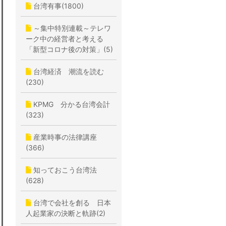
台湾有事(1800)
～集中特別連載～テレワ
ーク中の経営者と考える
「新型コロナ後の対策」(5)
台湾経済 潮流を読む
(230)
KPMG 分かる台湾会計
(323)
産業時事の法律講座
(366)
知っておこう台湾法
(628)
台湾で会社を創る 日本
人起業家の決断と軌跡(2)