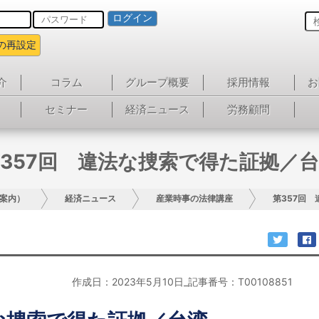
ログイン
の再設定
介
コラム
グループ概要
採用情報
お
セミナー
経済ニュース
労務顧問
357回 違法な捜索で得た証拠／
案内）
経済ニュース
産業時事の法律講座
第357回
作成日：2023年5月10日_記事番号：T00108851