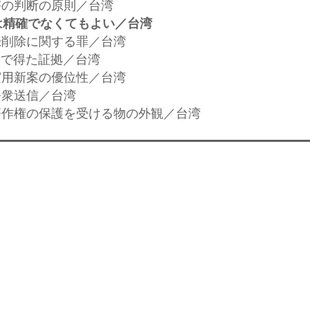
侵害の判断の原則／台湾
は精確でなくてもよい／台湾
記録削除に関する罪／台湾
捜索で得た証拠／台湾
た実用新案の優位性／台湾
公衆送信／台湾
や著作権の保護を受ける物の外観／台湾