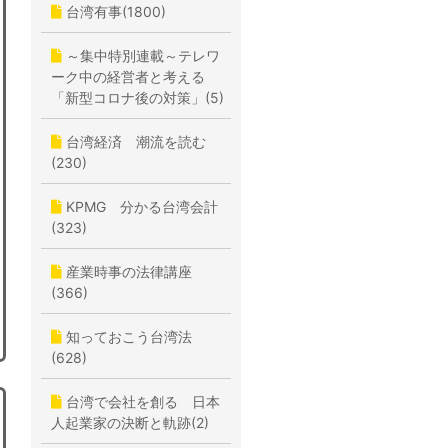
台湾有事(1800)
～集中特別連載～テレワ
ーク中の経営者と考える
「新型コロナ後の対策」(5)
台湾経済 潮流を読む
(230)
KPMG 分かる台湾会計
(323)
産業時事の法律講座
(366)
知っておこう台湾法
(628)
台湾で会社を創る 日本
人起業家の決断と軌跡(2)