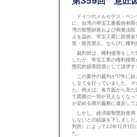
第359回 意
ドイツのメルセデス・ベンツ
に、台湾の帝宝工業股份有限
湾の智慧財産および商業法院
えを認め、帝宝工業に賠償金1
造・販売禁止、ならびに権利
裁判所は、権利侵害をした製
したが、帝宝工業の権利侵害
懲罰的損害賠償として請求す
この案件の裁判が17年に始
し立てを行っていました。そ
た。例えば、各方面から見た
て図面の一部が見えなくなっ
が定める開示義務に違反して
しかし、経済部智慧財産局（
しないとの結論を下しました
判所）によって22年12月1
た。