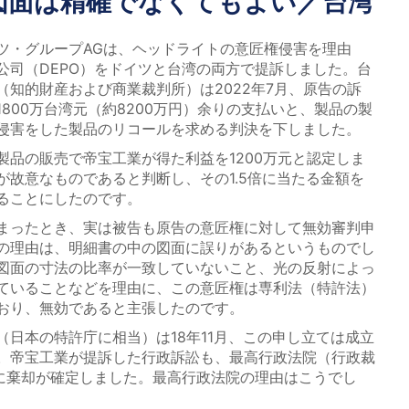
匠図面は精確でなくてもよい／台湾
・グループAGは、ヘッドライトの意匠権侵害を理由
公司（DEPO）をドイツと台湾の両方で提訴しました。台
（知的財産および商業裁判所）は2022年7月、原告の訴
800万台湾元（約8200万円）余りの支払いと、製品の製
侵害をした製品のリコールを求める判決を下しました。
品の販売で帝宝工業が得た利益を1200万元と認定しま
が故意なものであると判断し、その1.5倍に当たる金額を
ることにしたのです。
まったとき、実は被告も原告の意匠権に対して無効審判申
の理由は、明細書の中の図面に誤りがあるというものでし
図面の寸法の比率が一致していないこと、光の反射によっ
ていることなどを理由に、この意匠権は専利法（特許法）
おり、無効であると主張したのです。
日本の特許庁に相当）は18年11月、この申し立ては成立
。帝宝工業が提訴した行政訴訟も、最高行政法院（行政裁
日に棄却が確定しました。最高行政法院の理由はこうでし