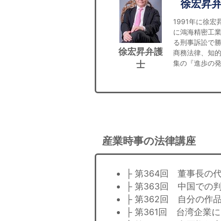
徐宏昇
1991年に徐
に鴻海精密工業
る刑事訴訟で
徐宏昇弁護
商務法律、知
集の『進歩の発明ｖ
士
産業時事の法律講座
├ 第364回 董事長の
├ 第363回 中国で
├ 第362回 自分の作
├ 第361回 台湾企