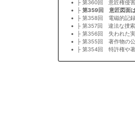
├ 第360回 意匠権
├
第359回 意匠図面
├ 第358回 電磁的
├ 第357回 違法な
├ 第356回 失われ
├ 第355回 著作物の
├ 第354回 特許権