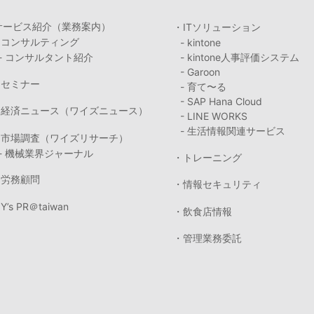
サービス紹介（業務案内）
・ITソリューション
・コンサルティング
- kintone
- コンサルタント紹介
- kintone人事評価システム
- Garoon
・セミナー
- 育て〜る
- SAP Hana Cloud
・経済ニュース（ワイズニュース）
- LINE WORKS
- 生活情報関連サービス
・市場調査（ワイズリサーチ）
- 機械業界ジャーナル
・トレーニング
・労務顧問
・情報セキュリティ
Y’s PR＠taiwan
・飲食店情報
・管理業務委託