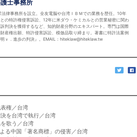
弁護士事務所
宏昇法律事務所を設立。全友電脳や台湾ＩＢＭでの業務を歴任。10年
との特許権侵害訴訟、12年に米ダウ・ケミカルとの営業秘密に関わ
勝訴判決を獲得するなど、知的財産分野のエキスパート。専門は国際
的財産権出願、特許侵害訴訟、模倣品取り締まり。著書に特許法案例
．進歩の判決』。EMAIL：hiteklaw@hiteklaw.tw
代表権／台湾
の判決を台湾で執行／台湾
品を歌う／台湾
業による中国「著名商標」の侵害／台湾