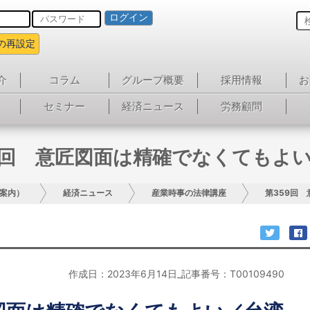
ログイン
の再設定
介
コラム
グループ概要
採用情報
お
セミナー
経済ニュース
労務顧問
9回 意匠図面は精確でなくてもよ
案内）
経済ニュース
産業時事の法律講座
第359回
作成日：2023年6月14日_記事番号：T00109490