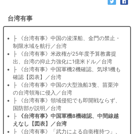
台湾有事
├ 《台湾有事》中国の浚渫船、金門の禁止・
制限水域を航行／台湾
├ 《台湾有事》米政権が25年度予算教書提
出、台湾の抑止力強化に1億米ドル／台湾
├ 《台湾有事》中国軍機2機確認、気球1機も
確認【図表】／台湾
├ 《台湾有事》中国の大型漁船3隻、苗栗沖
の台湾領海に侵入／台湾
├ 《台湾有事》領域侵犯でも即開戦ならず、
国防部が説明／台湾
├
《台湾有事》中国軍機8機確認、中間線越
えなし【図表】／台湾
├ 《台湾有事》「武力による自衛権持つ」、