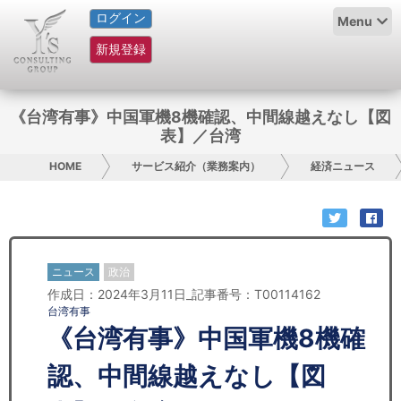
ログイン
HOME
Menu
新規登録
サービス紹介
コラム
《台湾有事》中国軍機8機確認、中間線越えなし【図
表】／台湾
グループ概要
HOME
サービス紹介（業務案内）
経済ニュース
採用情報
お問い合わせ
ニュース
政治
日本人にPR
作成日：2024年3月11日_記事番号：T00114162
台湾有事
コンサルティング
《台湾有事》中国軍機8機確
リサーチ
認、中間線越えなし【図