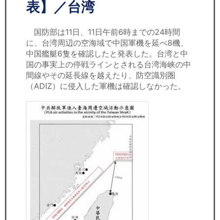
セミナー
表】／台湾
経済ニュース
国防部は11日、11日午前6時までの24時間
に、台湾周辺の空海域で中国軍機を延べ8機、
労務顧問
中国艦艇6隻を確認したと発表した。台湾と中
国の事実上の停戦ラインとされる台湾海峡の中
ＩＴ
間線やその延長線を越えたり、防空識別圏
（ADIZ）に侵入した軍機は確認しなかった。
飲食店情報