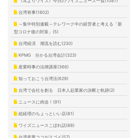
《耳よりワイズ》今日のワイズニュース一覧(1087)
台湾有事(1802)
～集中特別連載～テレワーク中の経営者と考える「新
型コロナ後の対策」(5)
台湾経済 潮流を読む(230)
KPMG 分かる台湾会計(323)
産業時事の法律講座(366)
知っておこう台湾法(629)
台湾で会社を創る 日本人起業家の決断と軌跡(2)
ニュースに肉迫！(91)
総経理のちょっといい店(81)
ワイズニュースこぼれ話(88)
台湾産業ココがスゴイ(57)