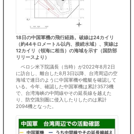
18日の中国軍機の飛行経路。破線は24カイリ
（約44キロメートル以内、接続水域）、実線は
12カイリ（領海に相当）の海域を示す（国防部
リリースより）
ペロシ米下院議長（当時）が2022年8月2日
に訪台し、離台した8月3日以降、台湾周辺の空
海域で連日のように中国軍機や艦艇を確認して
いる。今年、確認した中国軍機は累計3573機
で、台湾海峡の中間線やその延長線を越えた
り、防空識別圏に侵入したりしたのは累計
2094機となった。