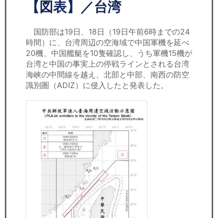
セミナー
【図表】／台湾
経済ニュース
国防部は19日、18日（19日午前6時までの24
時間）に、台湾周辺の空海域で中国軍機を延べ
労務顧問
20機、中国艦艇を10隻確認し、うち軍機15機が
台湾と中国の事実上の停戦ラインとされる台湾
ＩＴ
海峡の中間線を越え、北部と中部、南西の防空
識別圏（ADIZ）に侵入したと発表した。
飲食店情報