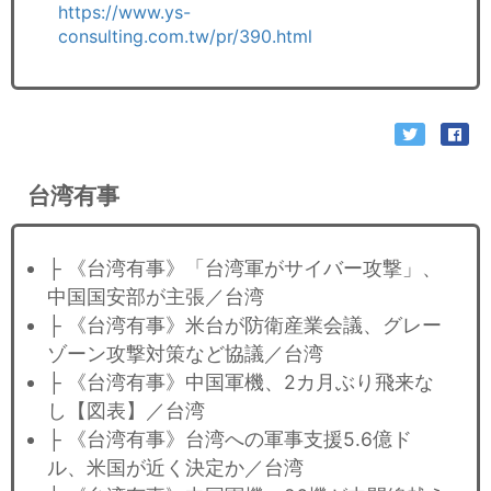
https://www.ys-
consulting.com.tw/pr/390.html
台湾有事
├ 《台湾有事》「台湾軍がサイバー攻撃」、
中国国安部が主張／台湾
├ 《台湾有事》米台が防衛産業会議、グレー
ゾーン攻撃対策など協議／台湾
├ 《台湾有事》中国軍機、2カ月ぶり飛来な
し【図表】／台湾
├ 《台湾有事》台湾への軍事支援5.6億ド
ル、米国が近く決定か／台湾