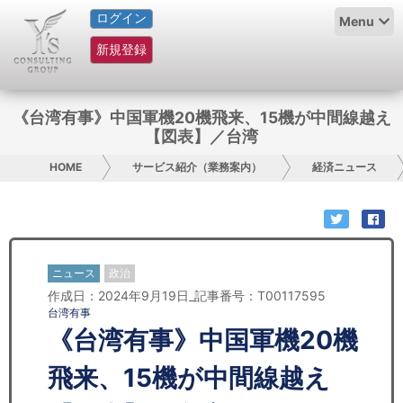
ログイン
HOME
Menu
新規登録
サービス紹介
コラム
《台湾有事》中国軍機20機飛来、15機が中間線越え
【図表】／台湾
グループ概要
HOME
サービス紹介（業務案内）
経済ニュース
採用情報
お問い合わせ
ニュース
政治
日本人にPR
作成日：2024年9月19日_記事番号：T00117595
台湾有事
コンサルティング
《台湾有事》中国軍機20機
リサーチ
飛来、15機が中間線越え