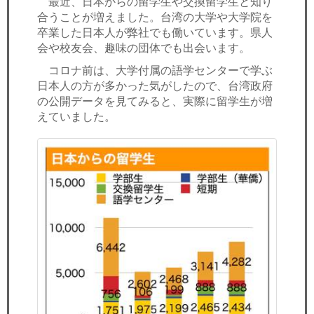
最近、日本からの留学生や交換留学生と知り
セミナー
合うことが増えました。台湾の大学や大学院を
卒業した日本人が弊社でも働いています。県人
経済ニュース
会や校友会、趣味の団体でも出会います。
コロナ前は、大学付属の語学センターで学ぶ
労務顧問
日本人の方が多かった気がしたので、台湾政府
の公開データを見てみると、実際に留学生が増
ＩＴ
えていました。
飲食店情報