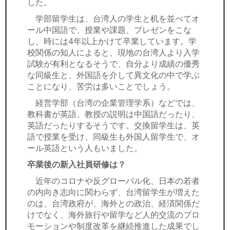
した。
学部留学生は、台湾人の学生と机を並べてオ
ール中国語で、授業や課題、プレゼンをこな
し、時には4年以上かけて卒業しています。学
校関係の知人によると、現地の台湾人より入学
試験が有利となるそうで、自分より成績の優秀
な同級生と、外国語を介して異文化の中で学ぶ
ことになり、苦労は多いことでしょう。
経営学部（台湾の企業管理学系）などでは、
教科書が英語、教授の説明は中国語だったり、
英語だったりするそうです。交換留学生は、英
語で授業を受け、同級生も外国人留学生で、オ
ール英語という人もいました。
卒業後の新入社員研修は？
近年のコロナや反グローバル化、日本の若者
の内向き志向に関わらず、台湾留学生が増えた
のは、台湾政府が、海外との政治、経済関係だ
けでなく、海外旅行や留学など人的交流のプロ
モーションや制度改革を継続推進した成果でし