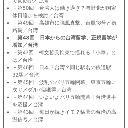
で変動か／台湾
├ 第50回 台湾人は働き過ぎ？与野党が国定
休日追加を検討／台湾
├ 第49回 高雄市に強風直撃、台風18号と街
路樹／台湾
├
第48回 日本からの台湾留学、正規留学が
増加／台湾
├ 第47回 柯文哲氏拘束で揺れる「小草」と
は／台湾
├ 第46回 日本？台湾？同じ駅名の鉄道駅
32駅／台湾
├ 第45回 波乱のパリ五輪閉幕、東京五輪に
次ぐメダル7個獲得／台湾
├ 第44回 いよいよパリ五輪開幕！台湾選手
を応援／台湾
├ 第43回 毎日が焼きイモ？猛暑の台湾の高
温信号／台湾