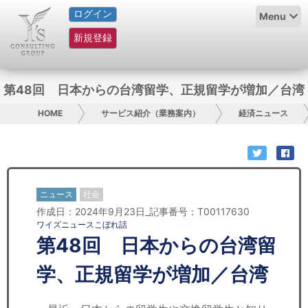
ログイン
HOME
Menu
新規登録
サービス紹介
コラム
第48回 日本からの台湾留学、正規留学が増加／台湾
グループ概要
HOME
サービス紹介（業務案内）
経済ニュース
採用情報
お問い合わせ
ニュース
社会
作成日：2024年9月23日_記事番号：T00117630
日本人にPR
ワイズニュースこぼれ話
第48回 日本からの台湾留
コンサルティング
学、正規留学が増加／台湾
リサーチ