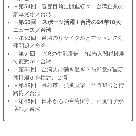
├ 第54回 春節目前に開催続々、台湾企業の
豪華尾牙／台湾
├
第53回 スポーツ活躍！台湾の24年10大
ニュース／台湾
├ 第52回 台湾のリサイクルとマットレス処
理問題／台湾
├ 第51回 台湾の牛乳高値、NZ輸入関税撤廃
で変動か／台湾
├ 第50回 台湾人は働き過ぎ？与野党が国定
休日追加を検討／台湾
├ 第49回 高雄市に強風直撃、台風18号と街
路樹／台湾
├ 第48回 日本からの台湾留学、正規留学が
増加／台湾