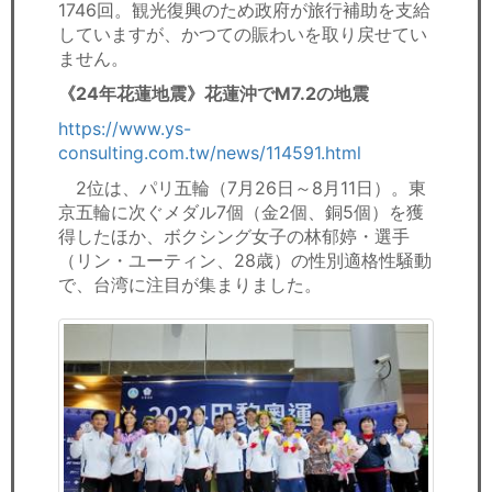
1746回。観光復興のため政府が旅行補助を支給
していますが、かつての賑わいを取り戻せてい
ません。
《24年花蓮地震》花蓮沖でM7.2の地震
https://www.ys-
consulting.com.tw/news/114591.html
2位は、パリ五輪（7月26日～8月11日）。東
京五輪に次ぐメダル7個（金2個、銅5個）を獲
得したほか、ボクシング女子の林郁婷・選手
（リン・ユーティン、28歳）の性別適格性騒動
で、台湾に注目が集まりました。