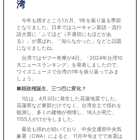
セミナー
湾
経済ニュース
今年も残すところ1カ月、1年を振り返る季節
となりました。日本ではユーキャン新語・流行
労務顧問
語大賞に「ふてほど（不適切にもほどがあ
る）」が選ばれ、「知らなかった」などと話題
ＩＴ
になりましたね。
台湾ではヤフー奇摩が4日、「2024年台湾10
飲食店情報
大ニュースランキング」を発表しましたので、
ワイズニュースで台湾の1年を振り返ってみま
しょう。
■頼政権誕生、三つ巴に変化？
1位は、4月3日に発生した花蓮地震でした。
花蓮県など東部だけでなく、台湾全土で揺れを
観測し、多くの建物が倒壊し、18人が死亡、
1155人がけがをしました。
最近も揺れが続いており、中央交通部中央気
象署（CWA）によると、11月中旬までで余震は