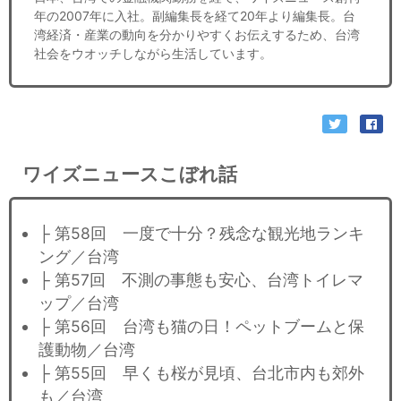
年の2007年に入社。副編集長を経て20年より編集長。台
湾経済・産業の動向を分かりやすくお伝えするため、台湾
社会をウオッチしながら生活しています。
ワイズニュースこぼれ話
├ 第58回 一度で十分？残念な観光地ランキ
ング／台湾
├ 第57回 不測の事態も安心、台湾トイレマ
ップ／台湾
├ 第56回 台湾も猫の日！ペットブームと保
護動物／台湾
├ 第55回 早くも桜が見頃、台北市内も郊外
も／台湾