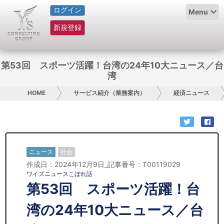
ログイン
HOME
Menu
新規登録
サービス紹介
コラム
第53回 スポーツ活躍！台湾の24年10大ニュース／台
湾
グループ概要
HOME
サービス紹介（業務案内）
経済ニュース
採用情報
お問い合わせ
ニュース
社会
日本人にPR
作成日：2024年12月9日_記事番号：T00119029
ワイズニュースこぼれ話
コンサルティング
第53回 スポーツ活躍！台
リサーチ
湾の24年10大ニュース／台