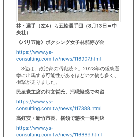
林・選手（左4）ら五輪選手団（8月13日＝中
央社）
《パリ五輪》ボクシング女子林郁婷が金
https://www.ys-
consulting.com.tw/news/116907.html
3位は、政治家の汚職続々。2028年の総統選
挙に出馬する可能性があるほどの大物も多く、
衝撃が走りました。
民衆党主席の柯文哲氏、汚職疑惑で勾留
https://www.ys-
consulting.com.tw/news/117388.html
高虹安・新竹市長、横領で懲役一審判決
https://www.ys-
consulting.com.tw/news/116669.html