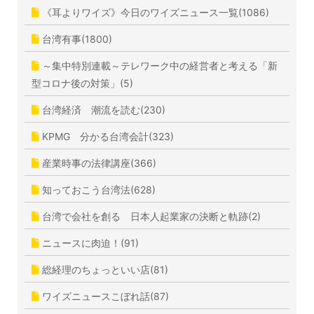
《耳よりワイズ》今日のワイズニュース一覧(1086)
台湾有事(1800)
～集中特別連載～テレワーク中の経営者と考える「新
型コロナ後の対策」(5)
台湾経済 潮流を読む(230)
KPMG 分かる台湾会計(323)
産業時事の法律講座(366)
知っておこう台湾法(628)
台湾で会社を創る 日本人起業家の決断と軌跡(2)
ニュースに肉迫！(91)
総経理のちょっといい店(81)
ワイズニュースこぼれ話(87)