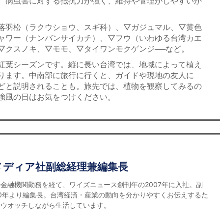
、病虫害に対する抵抗力が強く、維持や管理がしやすいか
落羽松（ラクウショウ、スギ科）、▽ガジュマル、▽黄色
ャワー（ナンバンサイカチ）、▽フウ（いわゆる台湾カエ
▽クスノキ、▽モモ、▽タイワンモクゲンジ──など。
紅葉シーズンです。縦に長い台湾では、地域によって植え
ります。中南部に旅行に行くと、ガイドや現地の友人に
どと説明されることも。旅先では、植物を観察してみるの
強風の日はお気をつけください。
メディア社副総経理兼編集長
金融機関勤務を経て、ワイズニュース創刊年の2007年に入社。副
0年より編集長。台湾経済・産業の動向を分かりやすくお伝えするた
をウオッチしながら生活しています。