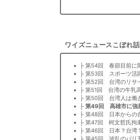
ワイズニュースこぼれ話
├ 第54回 春節目前
├ 第53回 スポーツ活
├ 第52回 台湾のリ
├ 第51回 台湾の牛
├ 第50回 台湾人は
├
第49回 高雄市に強
├ 第48回 日本から
├ 第47回 柯文哲氏
├ 第46回 日本？台
├ 第45回 波乱のパ