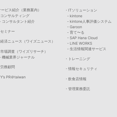
サービス紹介（業務案内）
・ITソリューション
・コンサルティング
- kintone
- コンサルタント紹介
- kintone人事評価システム
- Garoon
・セミナー
- 育て〜る
- SAP Hana Cloud
・経済ニュース（ワイズニュース）
- LINE WORKS
- 生活情報関連サービス
・市場調査（ワイズリサーチ）
- 機械業界ジャーナル
・トレーニング
・労務顧問
・情報セキュリティ
Y’s PR＠taiwan
・飲食店情報
・管理業務委託