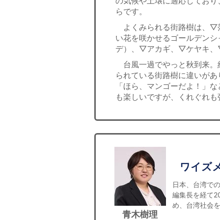
の気候や土壌に適応しており
らです。
よくみられる街路樹は、▽
い花を咲かせるゴールデンシ
デ）、▽アカギ、▽ケヤキ、
台風一過でやっと秋到来。
られている街路樹に違いがあ
「ほら、マンゴーだよ！」な
も楽しいですが、くれぐれも
ワイズ
日本、台湾での
編集長を経て2
め、台湾社会
青木樹理