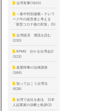
台湾有事(1800)
～集中特別連載～テレワ
ーク中の経営者と考える
「新型コロナ後の対策」(5)
台湾経済 潮流を読む
(230)
KPMG 分かる台湾会計
(323)
産業時事の法律講座
(366)
知っておこう台湾法
(628)
台湾で会社を創る 日本
人起業家の決断と軌跡(2)