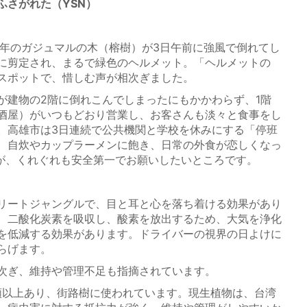
ふさがれた（YSN）
年のガジュマルの木（榕樹）が3日午前に強風で倒れてし
に剪定され、まるで緑色のヘルメット。「ヘルメットの
スポットで、惜しむ声が相次ぎました。
建物の2階に倒れこんでしまったにもかかわらず、1階
酒屋）がいつもどおり営業し、お客さんも淡々と食事をし
。高雄市は3日連続で公共機関と学校を休みにする「停班
、自炊やカップラーメンに飽き、日常の外食が恋しくなっ
が、くれぐれも安全第一でお願いしたいところです。
リートジャングルで、目と耳と心を落ち着ける効果があり
、二酸化炭素を吸収し、酸素を放出するため、大気を浄化
を低減する効果があります。ドライバーの視界の日よけに
らげます。
次ぎ、維持や管理不足も指摘されています。
類以上あり、街路樹に使われています。現生植物は、台湾