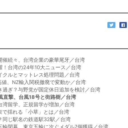
に開催続々、台湾企業の豪華尾牙／台湾
躍！台湾の24年10大ニュース／台湾
サイクルとマットレス処理問題／台湾
乳高値、NZ輸入関税撤廃で変動か／台湾
働き過ぎ？与野党が国定休日追加を検討／台湾
風直撃、台風18号と街路樹／台湾
の台湾留学、正規留学が増加／台湾
拘束で揺れる「小草」とは／台湾
湾？同じ駅名の鉄道駅32駅／台湾
リ五輪閉幕、東京五輪に次ぐメダル7個獲得／台湾