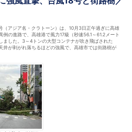
に強風直撃、台風18号と街路樹／
号（アジア名・クラトーン）は、10月3日正午過ぎに高雄
の進路で、高雄港で風力17級（秒速56.1～61.2メート
しました。3～4トンの大型コンテナが吹き飛ばされた
天井が剥がれ落ちるほどの強風で、高雄市では街路樹が