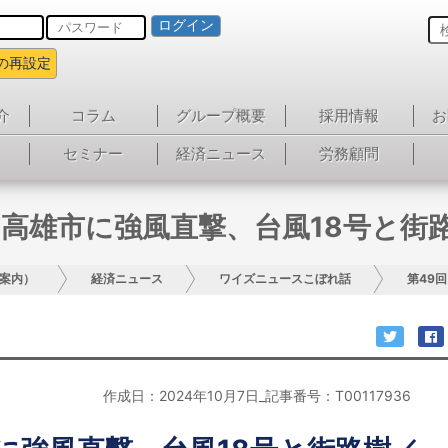
ログイン
の再設定
介
コラム
グループ概要
採用情報
お
セミナー
経済ニュース
労務顧問
 高雄市に強風直撃、台風18号と街
案内）
経済ニュース
ワイズニュースこぼれ話
第49
作成日：2024年10月7日_記事番号：T00117936