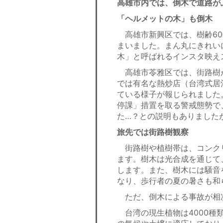
高雄市内では、倒木で道路が
「ヘルメットの木」も倒木
高雄市新興区では、樹齢60
まいました。まん丸にきれい
木」と呼ばれるインスタ映え
高雄市苓雅区では、街路樹が
では有名な熱炒店（台湾式居
ている様子が報じられました
停課」措置を取る警戒態勢で
た…？との説明もありました
旅先では街路樹観察
街路樹や植樹帯は、コンク
ます。樹木は光合成を通じて
します。また、樹木には騒音
なり、歩行者の夏の暑さも和
ただ、倒木による事故が相
台湾の現生植物は4000種