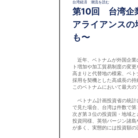
台湾経済 潮流を読む
第10回 台湾
アライアンスの
も
近年、ベトナムが外国企業
ト増加や加工貿易制度の変更
高まりと代替地の模索、ベト
採用を契機とした高成長の持
このベトナムにおいて最大の
ベトナム計画投資省の統計に
で見た場合、台湾は件数で第１
次ぎ第３位の投資国・地域とさ
投資同様、英領バージン諸島
が多く、実態的には投資額の