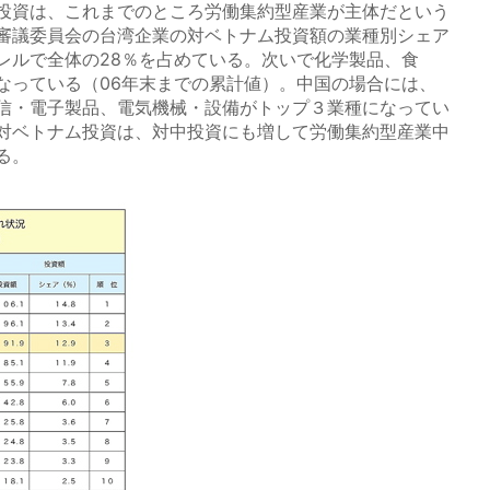
投資は、これまでのところ労働集約型産業が主体だという
審議委員会の台湾企業の対ベトナム投資額の業種別シェア
レルで全体の28％を占めている。次いで化学製品、食
なっている（06年末までの累計値）。中国の場合には、
信・電子製品、電気機械・設備がトップ３業種になってい
対ベトナム投資は、対中投資にも増して労働集約型産業中
る。