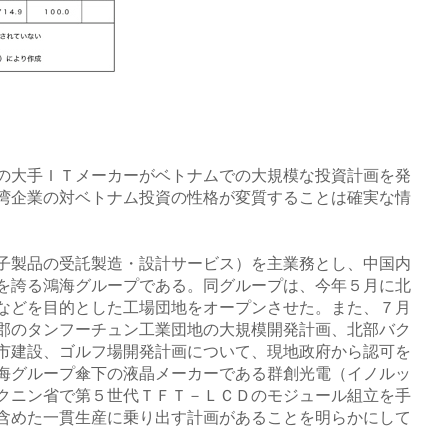
の大手ＩＴメーカーがベトナムでの大規模な投資計画を発
湾企業の対ベトナム投資の性格が変質することは確実な情
子製品の受託製造・設計サービス）を主業務とし、中国内
を誇る鴻海グループである。同グループは、今年５月に北
などを目的とした工場団地をオープンさせた。また、７月
郡のタンフーチュン工業団地の大規模開発計画、北部バク
市建設、ゴルフ場開発計画について、現地政府から認可を
海グループ傘下の液晶メーカーである群創光電（イノルッ
クニン省で第５世代ＴＦＴ－ＬＣＤのモジュール組立を手
含めた一貫生産に乗り出す計画があることを明らかにして