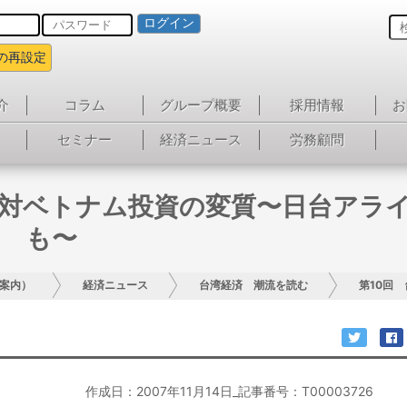
ログイン
の再設定
介
コラム
グループ概要
採用情報
お
セミナー
経済ニュース
労務顧問
の対ベトナム投資の変質〜日台アラ
も〜
案内）
経済ニュース
台湾経済 潮流を読む
第10
作成日：2007年11月14日_記事番号：T00003726