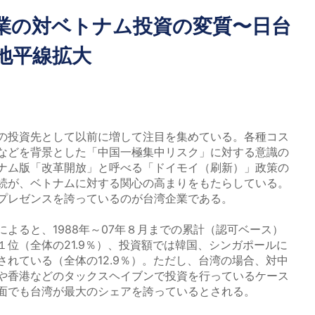
企業の対ベトナム投資の変質〜日台
地平線拡大
〜
の投資先として以前に増して注目を集めている。各種コス
などを背景とした「中国一極集中リスク」に対する意識の
ナム版「改革開放」と呼べる「ドイモイ（刷新）」政策の
続が、ベトナムに対する関心の高まりをもたらしている。
プレゼンスを誇っているのが台湾企業である。
よると、1988年～07年８月までの累計（認可ベース）
位（全体の21.9％）、投資額では韓国、シンガポールに
れている（全体の12.9％）。ただし、台湾の場合、対中
や香港などのタックスヘイブンで投資を行っているケース
面でも台湾が最大のシェアを誇っているとされる。