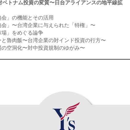
の対ベトナム投資の変質〜日台アライアンスの地平線拡
〜
協会」の機能とその活用
協会」〜台湾企業に与えられた「特権」〜
市場」をめぐる論争
ーと魯肉飯〜台湾企業の対インド投資の行方〜
場の空洞化〜対中投資規制のゆがみ〜