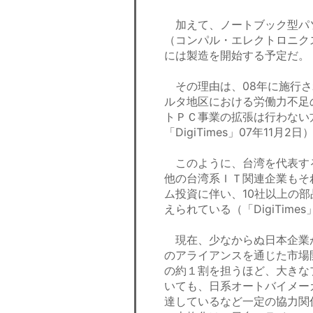
加えて、ノートブック型パ
（コンパル・エレクトロニクス
には製造を開始する予定だ
その理由は、08年に施行さ
ルタ地区における労働力不足
トＰＣ事業の拡張は行わない
「DigiTimes」07年11月2日
このように、台湾を代表す
他の台湾系ＩＴ関連企業もそ
ム投資に伴い、10社以上の
えられている（「DigiTimes
現在、少なからぬ日本企業
のアライアンスを通じた市場
の約１割を担うほど、大きな
いても、日系オートバイメー
達しているなど一定の協力関