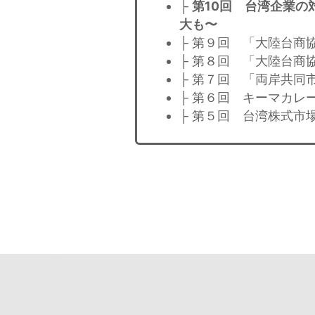
├
第10回 台湾企業
大も
├ 第９回 「大陸台商
├ 第８回 「大陸台商
├ 第７回 「両岸共同
├ 第６回 キーマカレ
├ 第５回 台湾株式市