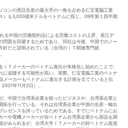
ソコンの受託生産の最大手の一角を占める仁宝電脳工業
）も3,000億米ドルをベトナムに投じ、09年第１四半期
。
れる中国の労働契約法による労働コストの上昇、長江デ
の問題を回避するためであり、同社は今後、中国でのノー
方針だと説明されている（台湾のＩＴ関連専門紙
）。
るＩＴメーカーのベトナム進出が本格化し始めたことで、
れに追随する可能性が高い。実際、仁宝電脳工業のベトナ
部品メーカーもベトナムに進出する計画を立てていると伝
」2007年11月2日）。
が、中国で台湾系企業を狙ったビジネスや、台湾系企業と
開拓を行っている。それは台湾系企業が中国の生産・輸出
プレゼンスを誇っているためである。すでにベトナムにお
カーや電機メーカーが在ベトナム台湾系企業から部品を調
係がみられるが、台湾大手ＩＴメーカーの対ベトナム投資