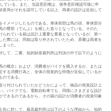
使用している。また、当該意匠権は、係争意匠権認可後に申
財産局がそれを認可している以上、両者の設計は近似して
をイメージしたものである。車体前部は馬の頭、車体部分
馬の臀部（でんぶ）を模した造りとなっている。そのた
けられている箱は設計上重要な要素となっているが、第一
した際には、同箱は取り外されていたため、原審は両者を
しまった。
対して、二審、知的財産裁判所は判決の中で以下のように
馬の概念）および、消費者がバイクを購入するか、または
定する消費行為と、全体の視覚的な特徴が近似しているか
ものである。
取り付けられていたかどうかによって、物品の視覚設計上
い。バイクでも、電動自転車でも、同様にさまざまな設計
ができるのであるから、その箱の設計が消費者の視覚印象
上告に対して、最高裁判所は以下のような理由から、知的