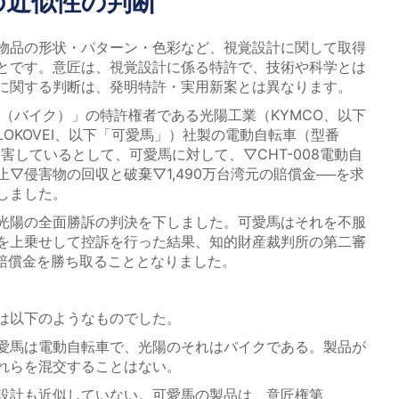
の近似性の判断
物品の形状・パターン・色彩など、視覚設計に関して取得
とです。意匠は、視覚設計に係る特許で、技術や科学とは
に関する判断は、発明特許・実用新案とは異なります。
車（バイク）」の特許権者である光陽工業（KYMCO、以下
OKOVEI、以下「可愛馬」）社製の電動自転車（型番
侵害しているとして、可愛馬に対して、▽CHT-008電動自
▽侵害物の回収と破棄▽1,490万台湾元の賠償金──を求
しました。
光陽の全面勝訴の判決を下しました。可愛馬はそれを不服
を上乗せして控訴を行った結果、知的財産裁判所の第二審
の賠償金を勝ち取ることとなりました。
は以下のようなものでした。
愛馬は電動自転車で、光陽のそれはバイクである。製品が
れらを混交することはない。
設計も近似していない。可愛馬の製品は、意匠権第