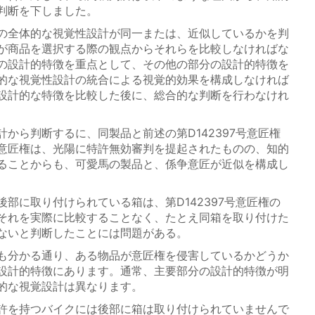
判断を下しました。
の全体的な視覚性設計が同一または、近似しているかを判
が商品を選択する際の観点からそれらを比較しなければな
の設計的特徴を重点として、その他の部分の設計的特徴を
的な視覚性設計の統合による視覚的効果を構成しなければ
設計的な特徴を比較した後に、総合的な判断を行わなけれ
から判断するに、同製品と前述の第D142397号意匠権
意匠権は、光陽に特許無効審判を提起されたものの、知的
ることからも、可愛馬の製品と、係争意匠が近似を構成し
部に取り付けられている箱は、第D142397号意匠権の
それを実際に比較することなく、たとえ同箱を取り付けた
ないと判断したことには問題がある。
も分かる通り、ある物品が意匠権を侵害しているかどうか
設計的特徴にあります。通常、主要部分の設計的特徴が明
的な視覚設計は異なります。
許を持つバイクには後部に箱は取り付けられていませんで