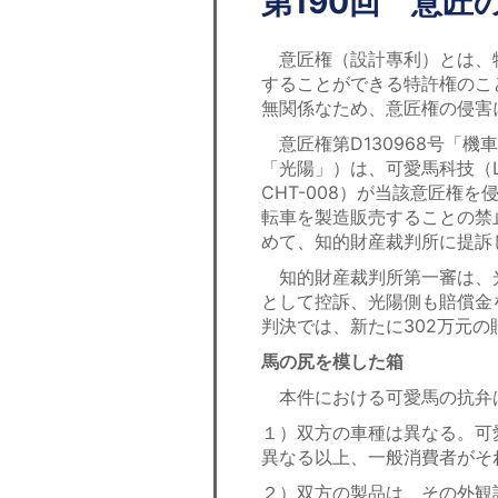
第190回 意匠
意匠権（設計專利）とは、
することができる特許権のこ
無関係なため、意匠権の侵害
意匠権第D130968号「機
「光陽」）は、可愛馬科技（L
CHT-008）が当該意匠権を
転車を製造販売することの禁止
めて、知的財産裁判所に提訴
知的財産裁判所第一審は、
として控訴、光陽側も賠償金
判決では、新たに302万元
馬の尻を模した箱
本件における可愛馬の抗弁
１）双方の車種は異なる。可
異なる以上、一般消費者がそ
２）双方の製品は、その外観