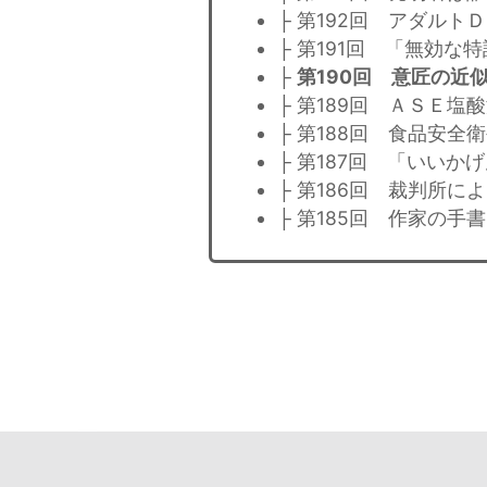
├ 第192回 アダルト
├ 第191回 「無効な
├
第190回 意匠の近
├ 第189回 ＡＳＥ塩
├ 第188回 食品安
├ 第187回 「いいか
├ 第186回 裁判所に
├ 第185回 作家の