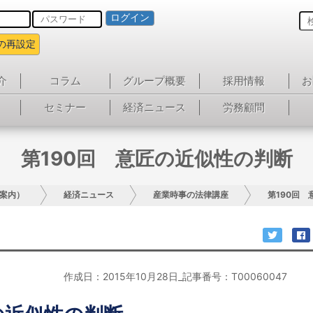
ログイン
の再設定
介
コラム
グループ概要
採用情報
お
セミナー
経済ニュース
労務顧問
第190回 意匠の近似性の判断
案内）
経済ニュース
産業時事の法律講座
第190回
作成日：2015年10月28日_記事番号：T00060047