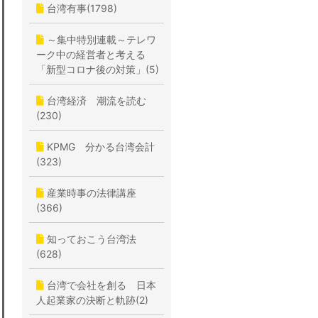
台湾有事(1798)
～集中特別連載～テレワ
ーク中の経営者と考える
「新型コロナ後の対策」(5)
台湾経済 潮流を読む
(230)
KPMG 分かる台湾会計
(323)
産業時事の法律講座
(366)
知っておこう台湾法
(628)
台湾で会社を創る 日本
人起業家の決断と軌跡(2)