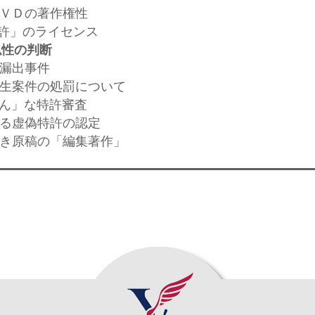
ＤＶＤの著作権性
特許」のライセンス
似性の判断
酸漏出事件
全衛生案件の処罰について
げん」な特許審査
よる虚偽特許の認定
手書き原稿の「編集著作」