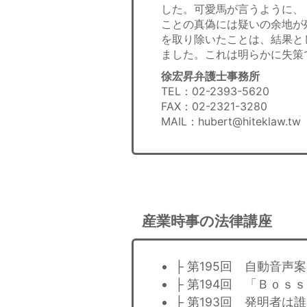
した。可愛馬が言うように、
ことの真偽には疑いの余地が
を取り除いたことは、結果と
ました。これは明らかに失策
徐宏昇弁護士事務所
TEL：02-2393-5620
FAX：02-2321-3280
MAIL：hubert@hiteklaw.t
産業時事の法律講座
├ 第195回 自動音
├ 第194回 「Ｂｏ
├ 第193回 発明者は