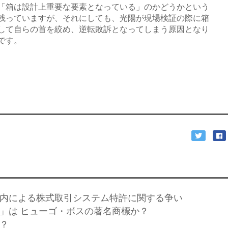
「箱は設計上重要な要素となっている」のかどうかという
残っていますが、それにしても、光陽が現場検証の際に箱
して自らの首を絞め、逆転敗訴となってしまう原因となり
です。
w
声案内による株式取引システム特許に関する争い
ｓｓ」は ヒューゴ・ボスの著名商標か？
誰？