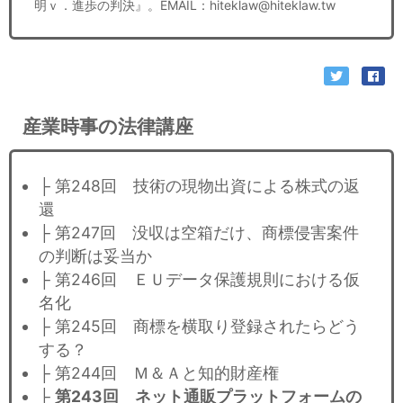
明ｖ．進歩の判決』。EMAIL：hiteklaw@hiteklaw.tw
産業時事の法律講座
├ 第248回 技術の現物出資による株式の返
還
├ 第247回 没収は空箱だけ、商標侵害案件
の判断は妥当か
├ 第246回 ＥＵデータ保護規則における仮
名化
├ 第245回 商標を横取り登録されたらどう
する？
├ 第244回 Ｍ＆Ａと知的財産権
├
第243回 ネット通販プラットフォームの