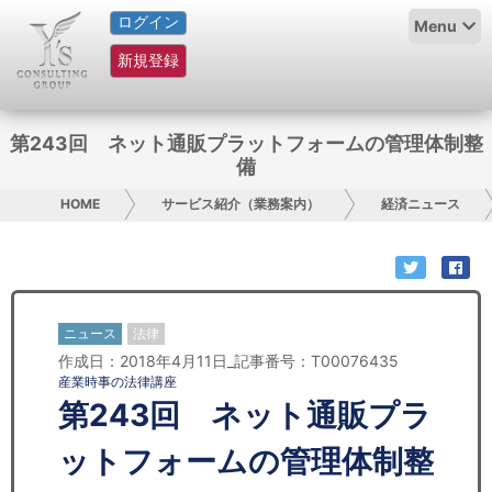
ログイン
HOME
Menu
新規登録
サービス紹介
コラム
第243回 ネット通販プラットフォームの管理体制整
備
グループ概要
HOME
サービス紹介（業務案内）
経済ニュース
採用情報
お問い合わせ
ニュース
法律
日本人にPR
作成日：2018年4月11日_記事番号：T00076435
産業時事の法律講座
コンサルティング
第243回 ネット通販プラ
リサーチ
ットフォームの管理体制整