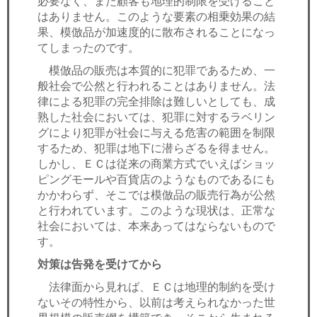
必要なく、また顧客も地理的制限を受けること
はありません。このような要素の相乗効果の結
果、模倣品が加速度的に散布されることになっ
てしまったのです。
模倣品の販売は本質的に犯罪であるため、一
般社会で公然と行われることはありません。法
律による犯罪の完全排除は難しいとしても、成
熟した社会においては、犯罪に対するラベリン
グにより犯罪が社会に与える危害の範囲を制限
するため、犯罪は地下に潜らざるを得ません。
しかし、ＥＣは従来の商業方式でいえばショッ
ピングモールや百貨店のようなものであるにも
かかわらず、そこでは模倣品の販売行為が公然
と行われています。このような現状は、正常な
社会においては、本来あってはならないもので
す。
対策は告発を受けてから
法律面から見れば、ＥＣは地理的制約を受け
ないその特性から、以前は考えられなかった世