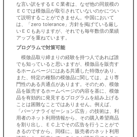
な言い訳をするＥＣ業者は、なぜ他の同規模の
ＥＣでは模倣品が取引されていないのかについ
て説明することができません。中国において
は、「zero tolerance」方針を掲げている厳し
いＥＣもありますが、それでも毎年数倍の業績
アップを重ねています。
プログラムで対策可能
模倣品取り締まりの経験を持つ人であれば誰
でも知っていると思いますが、模倣品を販売す
るホームページにはある共通した特徴があり、
また、特定の種類の模倣品に関しては、より専
門性のある共通点があります。そのため、模倣
品を販売するホームページの内容を基に、模倣
品を有効的に発見するプログラムを組み上げる
ことは困難なことではありません。例えば、
「パーソナライゼーション広告」の技術は、利
用者のネット利用情報から、その購入希望商品
を割り出し、ＥＣ上でその広告を行うことがで
きるのですから、同様に、販売者のネット利用