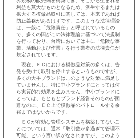
界規模の販売網を構築でき、そこから生まれる
利益も莫大なものとなるため、派生するまたは
拡大する模倣品取引に関しては、本来であれば
防止義務があるはずです。このような法律理論
は、一般に「危険責任」と呼ばれているもの
で、多くの国がこの法律理論に基づいて法規制
を行っており、台湾においては主に「危険な事
業、活動および作業」を行う業者の法律責任が
規定されています。
現在、ＥＣにおける模倣品対策の多くは、告
発を受けて取引を停止するというものですが、
多くの大手ブランドはこのような対策に満足し
ていませんし、特に中小ブランドにとっては何
ら実質的な効果を生みません。中小ブランドに
とっては、もともとブランド経営そのものが困
難なのに、ＥＣ上で模倣品のパトロールする余
裕まではないからです。
ＥＣが有効な管理システムを構築してないこ
とについては、通常「取引数が多過ぎて管理不
可能」という言い訳がなされますが、このよう