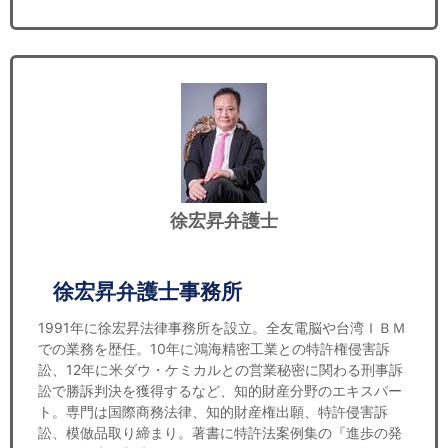
徐宏昇弁護士
徐宏昇弁護士事務所
1991年に徐宏昇法律事務所を設立。全友電脳や台湾ＩＢＭ
での業務を歴任。10年に鴻海精密工業との特許権侵害訴
訟、12年に米ダウ・ケミカルとの営業秘密に関わる刑事訴
訟で勝訴判決を獲得するなど、知的財産分野のエキスパー
ト。専門は国際商務法律、知的財産権出願、特許侵害訴
訟、模倣品取り締まり。著書に特許法案例集の『進歩の発