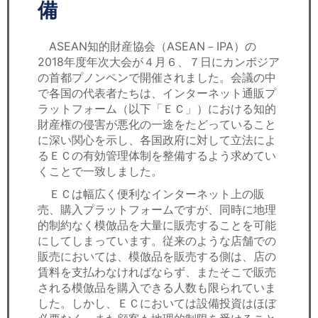
セミナー
備
経済ニュース
ASEAN知的財産協会（ASEAN－IPA）の
2018年度年次大会が４月６、７日にカンボジア
労務顧問
の首都プノンペンで開催されました。会議の中
で各国の代表者たちは、インターネット通販プ
ＩＴ
ラットフォーム（以下「ＥＣ」）における知的
財産権の侵害が悪化の一途をたどっていること
に深い関心を示し、各国政府に対して立法によ
飲食店情報
るＥＣの有効管理体制を整備するよう求めてい
くことで一致しました。
ＥＣは幅広く便利なインターネット上の販
売、購入プラットフォームですが、同時に地理
的制約なく模倣品を大量に販売することを可能
にしてしまっています。従来のような店舗での
販売においては、模倣品を販売する側は、店の
賃料を支払わなければならず、またそこで販売
される模倣品を購入できる人数も限られていま
した。しかし、ＥＣにおいては設備投資はほぼ