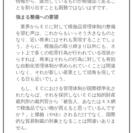
情報から、販売しているものが模倣品であるこ
とを割り出すことも困難ではないはずです。
強まる整備への要望
業界からＥＣに対して模倣品管理体制の整備
を望む声は、これからもいっそう大きなものと
なり、近い将来にはそれも実現することでしょ
う。さらに、模倣品の取り締まり以外にも、ネ
ット上で多くの犯罪行為が行われている現状か
らすれば、将来はそれらの行為に対しても有効
な自動化管理体制が求められていくことは間違
いなく、それが新しい産業として頭角を現して
くる日も近いでしょう。
もし、ＥＣにおける管理体制が国際標準化さ
れたならば、それを採択しないＥＣは知的財産
裁判所の裁判官から「被告人、あなたはＸＸ網
で模倣品でない物が買えると思っているんです
か？」と揶揄（やゆ）されるだけでなく、国際
的な貿易制裁の対象となることは間違いありま
せん。