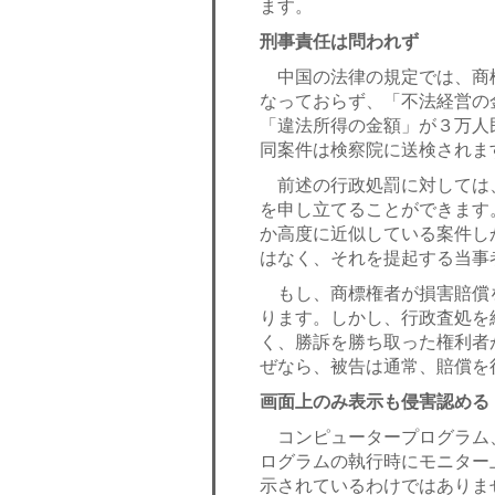
ます。
刑事責任は問われず
中国の法律の規定では、商
なっておらず、「不法経営の
「違法所得の金額」が３万人
同案件は検察院に送検されま
前述の行政処罰に対しては
を申し立てることができます
か高度に近似している案件し
はなく、それを提起する当事
もし、商標権者が損害賠償
ります。しかし、行政査処を
く、勝訴を勝ち取った権利者
ぜなら、被告は通常、賠償を
画面上のみ表示も侵害認める
コンピュータープログラム
ログラムの執行時にモニター
示されているわけではありま