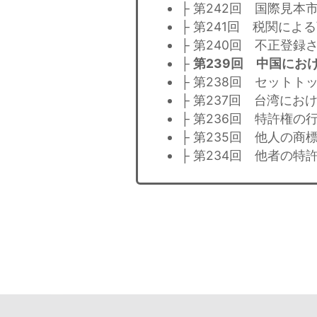
├ 第242回 国際見
├ 第241回 税関に
├ 第240回 不正登
├
第239回 中国にお
├ 第238回 セット
├ 第237回 台湾に
├ 第236回 特許権の
├ 第235回 他人の
├ 第234回 他者の特