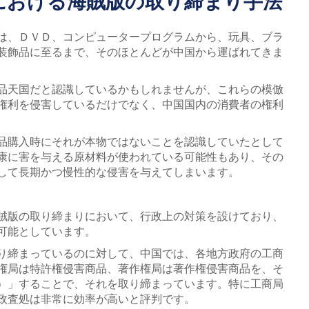
国における海賊版の取り締まり手法
は、ＤＶＤ、コンピュータープログラムから、玩具、ブラ
装飾品に至るまで、そのほとんどが中国から運ばれてきま
品天国だと認識しているかもしれませんが、これらの模倣
権利を侵害しているだけでなく、中国国内の消費者の権利
品購入時にそれが本物ではないことを認識していたとして
康に害を与える原材料が使われている可能性もあり、その
して長期かつ慢性的な侵害を与えてしまいます。
賊版の取り締まりにおいて、行政上の対策を設けており、
可能としています。
り締まっているのに対して、中国では、各地方政府の工商
権局は特許権侵害商品、著作権局は著作権侵害商品を、そ
）」することで、それを取り締まっています。特に工商局
政査処は非常に効率が高いと評判です。