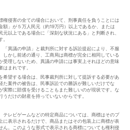
標権侵害の全ての場合において、刑事責任を負うことには
金額」が５万人民元（約19万円）以上であるか、または
民元以上である場合に「深刻な状況にある」と判断され、
す。
、「異議の申請」と裁判所に対する訴訟提起により、不服
。しかし前述の通り、工商局は商標が完全に相同している
か受理しないため、異議の申請には事実上それほどの意味
者はまれです。
を希望する場合は、民事裁判所に対して提訴する必要があ
経た案件の被告は、民事訴訟での勝訴が難しいだけでな
が実際に賠償を受けることもまた難しいのが現状です。な
行うだけの財産を持っていないからです。
、テレビゲームなどの特定商品については、商標はそのプ
上に表示されるだけで、商品またはその包装上に商標が表
せん。このような形式で表示される商標についても権利侵