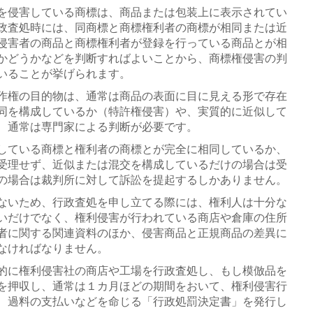
を侵害している商標は、商品または包装上に表示されてい
政査処時には、同商標と商標権利者の商標が相同または近
侵害者の商品と商標権利者が登録を行っている商品とが相
かどうかなどを判断すればよいことから、商標権侵害の判
いることが挙げられます。
作権の目的物は、通常は商品の表面に目に見える形で存在
同を構成しているか（特許権侵害）や、実質的に近似して
、通常は専門家による判断が必要です。
している商標と権利者の商標とが完全に相同しているか、
受理せず、近似または混交を構成しているだけの場合は受
の場合は裁判所に対して訴訟を提起するしかありません。
ないため、行政査処を申し立てる際には、権利人は十分な
いだけでなく、権利侵害が行われている商店や倉庫の住所
者に関する関連資料のほか、侵害商品と正規商品の差異に
なければなりません。
的に権利侵害社の商店や工場を行政査処し、もし模倣品を
を押収し、通常は１カ月ほどの期間をおいて、権利侵害行
、過料の支払いなどを命じる「行政処罰決定書」を発行し