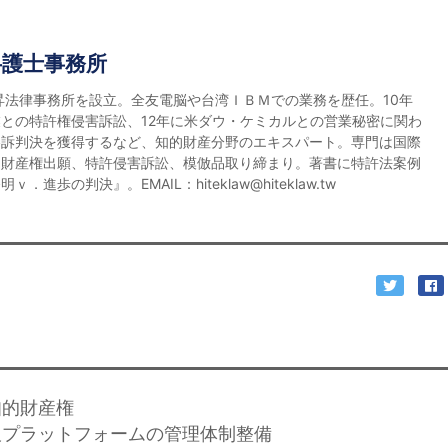
弁護士事務所
宏昇法律事務所を設立。全友電脳や台湾ＩＢＭでの業務を歴任。10年
との特許権侵害訴訟、12年に米ダウ・ケミカルとの営業秘密に関わ
勝訴判決を獲得するなど、知的財産分野のエキスパート。専門は国際
的財産権出願、特許侵害訴訟、模倣品取り締まり。著書に特許法案例
．進歩の判決』。EMAIL：hiteklaw@hiteklaw.tw
知的財産権
通販プラットフォームの管理体制整備