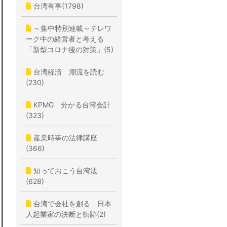
台湾有事(1798)
～集中特別連載～テレワ
ーク中の経営者と考える
「新型コロナ後の対策」(5)
台湾経済 潮流を読む
(230)
KPMG 分かる台湾会計
(323)
産業時事の法律講座
(366)
知っておこう台湾法
(628)
台湾で会社を創る 日本
人起業家の決断と軌跡(2)