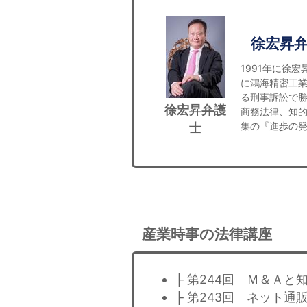
徐宏昇
1991年に徐
に鴻海精密工業
る刑事訴訟で
徐宏昇弁護
商務法律、知
集の『進歩の発明ｖ
士
産業時事の法律講座
├ 第244回 Ｍ＆Ａと
├ 第243回 ネット