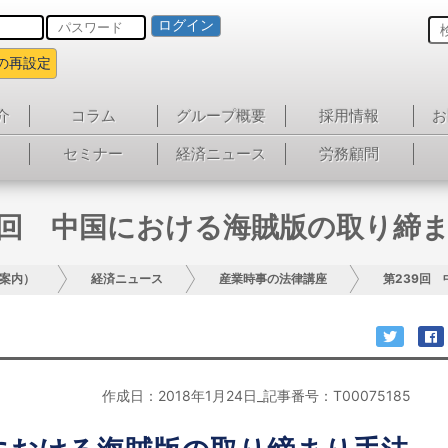
ログイン
の再設定
介
コラム
グループ概要
採用情報
お
セミナー
経済ニュース
労務顧問
9回 中国における海賊版の取り締
案内）
経済ニュース
産業時事の法律講座
第239回
作成日：2018年1月24日_記事番号：T00075185