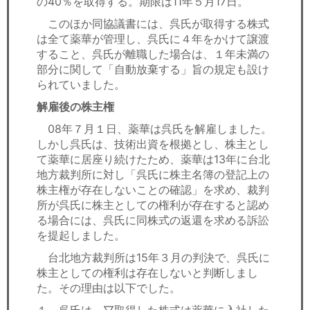
の40％を取得する。期限は11年５月17日。
このほか同協議書には、呉氏が取得する株式
は全て薬華が管理し、呉氏に４年をかけて譲渡
すること、呉氏が離職した場合は、１年未満の
部分に関して「自動放棄する」旨の規定も設け
られていました。
解雇後の株主権
08年７月１日、薬華は呉氏を解雇しました。
しかし呉氏は、技術出資を根拠とし、株主とし
て薬華に居座り続けたため、薬華は13年に台北
地方裁判所に対し「呉氏に株主名簿の登記上の
株主権が存在しないことの確認」を求め、裁判
所が呉氏に株主としての権利が存在すると認め
る場合には、呉氏に同株式の返還を求める訴訟
を提起しました。
台北地方裁判所は15年３月の判決で、呉氏に
株主としての権利は存在しないと判断しまし
た。その理由は以下でした。
１．呉氏は、▽取得した株式は薬華に入社した