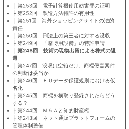
├ 第253回 電子計算機使用妨害罪の証明
├ 第252回 製造方法特許の有用性
├ 第251回 海外ショッピングサイトの法的
責任
├ 第250回 刑法上の第三者に対する没収
├ 第249回 「賭博用設備」の特許申請
├
第248回 技術の現物出資による株式の返
還
├ 第247回 没収は空箱だけ、商標侵害案件
の判断は妥当か
├ 第246回 ＥＵデータ保護規則における仮
名化
├ 第245回 商標を横取り登録されたらどう
する？
├ 第244回 Ｍ＆Ａと知的財産権
├ 第243回 ネット通販プラットフォームの
管理体制整備