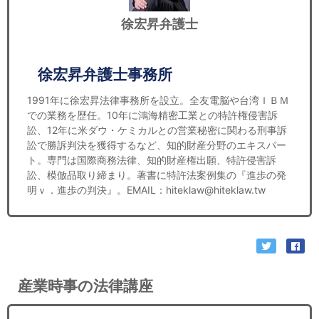
徐宏昇弁護士
徐宏昇弁護士事務所
1991年に徐宏昇法律事務所を設立。全友電脳や台湾ＩＢＭ
での業務を歴任。10年に鴻海精密工業との特許権侵害訴
訟、12年に米ダウ・ケミカルとの営業秘密に関わる刑事訴
訟で勝訴判決を獲得するなど、知的財産分野のエキスパー
ト。専門は国際商務法律、知的財産権出願、特許侵害訴
訟、模倣品取り締まり。著書に特許法案例集の『進歩の発
明ｖ．進歩の判決』。EMAIL：hiteklaw@hiteklaw.tw
産業時事の法律講座