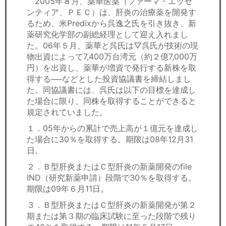
2005年８月、薬華医薬（ファーマ・エッセ
セミナー
ンティア、ＰＥＣ）は、肝炎の治療薬を開発す
るため、米Predixから呉逸之氏を引き抜き、新
経済ニュース
薬研究化学部の副総経理として迎え入れまし
た。06年５月、薬華と呉氏は▽呉氏が技術の現
労務顧問
物出資によって7,400万台湾元（約２億7,000万
円）を出資し、薬華が増資で発行する新株を取
ＩＴ
得する──などとした投資協議書を締結しまし
た。同協議書には、呉氏は以下の目標を達成し
飲食店情報
た場合に限り、同株を取得することができると
規定されていました。
１．05年からの累計で売上高が１億元を達成し
た場合に30％を取得する。期限は08年12月31
日。
２．Ｂ型肝炎またはＣ型肝炎の新薬開発のfile
IND（研究新薬申請）段階で30％を取得する。
期限は09年６月11日。
３．Ｂ型肝炎またはＣ型肝炎の新薬開発が第２
期または第３期の臨床試験に至った段階で残り