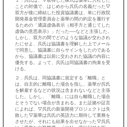
ことの対価で、はじめから呉氏の名義だった▽
双方が後に締結した投資協議書は、単に行政院
開発基金管理委員会と薬華の間の約定を履行す
るための「通謀虚偽表示（相手方と通じてした
虚偽の意思表示）」だった──などと主張した。
しかし、双方の間でどのような協議が交わされ
たにせよ、呉氏は協議書を理解した上でメール
で同意し、協議書に自らサインをしたのである
から、協議書は以前に交わされた協議の内容に
優先する。よって、呉氏は同協議書の拘束を受
ける。
２．呉氏は、同協議書に規定する「離職」と
は、自主的に離職した場合を指し、薬華が呉氏
を解雇するなどの状況は含まれないなどと主張
した。しかし、「離職」には自ら離職した場合
とそうでない場合が含まれる。また証拠や証言
によれば、▽呉氏の新薬開発プロジェクトは失
敗した▽薬華は呉氏の英語力に期待して業務を
させたが、それにも結果を出せなかった▽呉氏