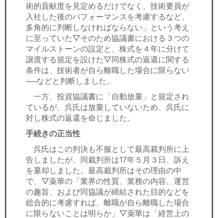
術的貢献度を見定めるだけでなく、技術要員が
入社した後のパフォーマンスを考慮するなど、
多角的に判断しなければならない」という考え
に至っていた▽そのため協議書における３つの
マイルストーンの設定と、株式を４年に分けて
譲渡する規定を設けた▽同株式の返還に関する
条件は、技術者が自ら離職した場合に限らない
──などと判断しました。
一方、投資協議書に「自動放棄」と規定され
ているが、呉氏は放棄していないため、呉氏に
対し株式の返還を命じました。
手続きの正当性
呉氏はこの判決も不服として最高裁判所に上
告しましたが、同裁判所は17年５月３日、訴え
を棄却しました。最高裁判所はその理由の中
で、▽薬華の「業界の性質、業務の内容、運営
の趣旨、および同協議が締結された目的などを
総合的に考慮すれば、離職が自ら離職した場合
に限らないことは明らか」▽薬華は「経営上の