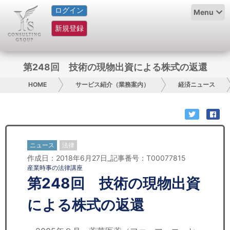
ログイン
HOME
Menu
新規登録
サービス紹介
コラム
第248回 技術の現物出資による株式の返還
グループ概要
HOME
サービス紹介（業務案内）
経済ニュース
採用情報
お問い合わせ
ニュース
法律
作成日：2018年6月27日_記事番号：T00077815
日本人にPR
産業時事の法律講座
第248回 技術の現物出資
コンサルティング
による株式の返還
リサーチ