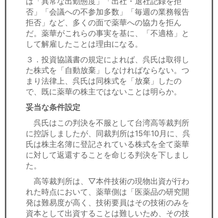
は「異常な出勤態度」「出社・退社記録を拒
否」「会議への不参加多数」「毎週の業務報告
拒否」など、多くの面で薬華への協力を拒ん
だ。薬華がこれらの事実を基に、「不適格」と
して解雇したことは理由になる。
３．投資協議書の規定によれば、呉氏は取得し
た株式を「自動放棄」しなければならない。つ
まり法律上、呉氏は同株式を「放棄」したの
で、既に薬華の株主ではないことは明らか。
妥当な条件設定
呉氏はこの判決を不服として台湾高等裁判所
に控訴しましたが、同裁判所は15年10月に、呉
氏は株主名簿に登記されている株式を全て薬華
に対して返還することを命じる判決を下しまし
た。
高等裁判所は、▽本件技術の現物出資が行わ
れた時点において、薬華側は「医薬品の研究開
発は難易度が高く、技術要員はその技術のみを
資本として出資することは難しいため、その技