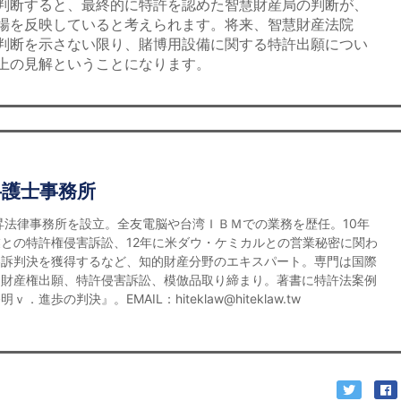
判断すると、最終的に特許を認めた智慧財産局の判断が、
場を反映していると考えられます。将来、智慧財産法院
判断を示さない限り、賭博用設備に関する特許出願につい
上の見解ということになります。
弁護士事務所
宏昇法律事務所を設立。全友電脳や台湾ＩＢＭでの業務を歴任。10年
との特許権侵害訴訟、12年に米ダウ・ケミカルとの営業秘密に関わ
勝訴判決を獲得するなど、知的財産分野のエキスパート。専門は国際
的財産権出願、特許侵害訴訟、模倣品取り締まり。著書に特許法案例
．進歩の判決』。EMAIL：hiteklaw@hiteklaw.tw