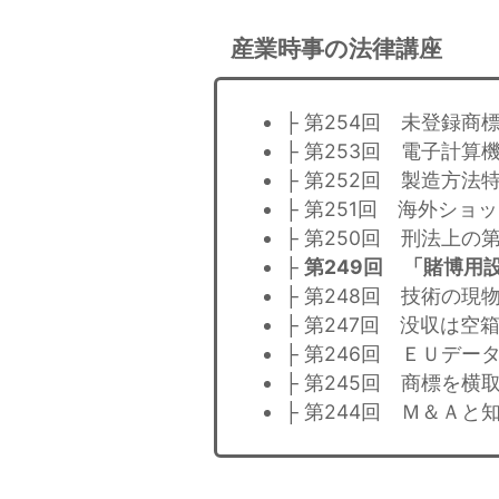
産業時事の法律講座
├ 第254回 未登録商
├ 第253回 電子計
├ 第252回 製造方法
├ 第251回 海外シ
├ 第250回 刑法上
├
第249回 「賭博用
├ 第248回 技術の
├ 第247回 没収は
├ 第246回 ＥＵデ
├ 第245回 商標を
├ 第244回 Ｍ＆Ａと