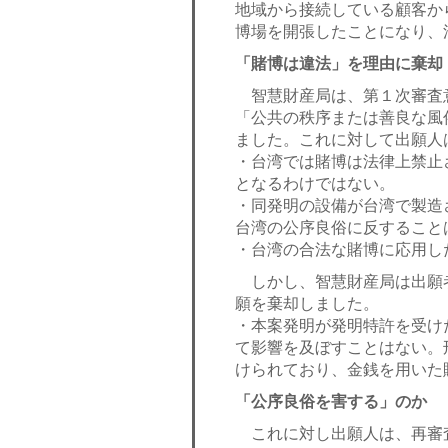
地域から接続している顧客か
博場を開張したことになり、
「賭博は違法」を理由に棄却
智慧財産局は、第１次審査
「公共の秩序または善良な風
ました。これに対して出願人
・台湾では賭博は法律上禁止
となるわけではない。
・同発明の設備が台湾で製造
台湾の公序良俗に反すること
・台湾の合法な賭博に応用し
しかし、智慧財産局は出願者
願を棄却しました。
・本案発明が発明特許を受け
て影響を及ぼすことはない。刑
けられており、金銭を用いた
「公序良俗を害する」のか
これに対し出願人は、再審