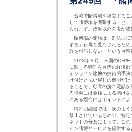
第249回 「賭
台湾で賭博場を経営すること
して賭博場を開張すること、
られます。政府以外の者が賭
賭博場の開張は、刑法に抵
する」行為と見なされるため
許を付与しない」という台湾
2013年６月、米国のCFP
に関する特許を台湾の経済部
オンライン賭博の技術的手法
け付けと払い戻しの機能だけ
ることで、顧客の携帯電話が
る場合には金銭による賭けを
にある場合にはポイントによ
特許明細書では、次のよう
禁止されているものの、特定
ネットの普及によって、この
イン賭博サービスを提供する