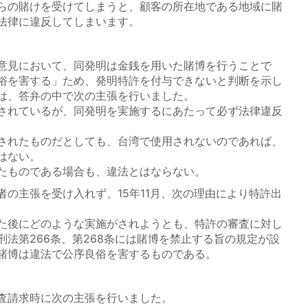
らの賭けを受けてしまうと、顧客の所在地である地域に賭
法律に違反してしまいます。
意見において、同発明は金銭を用いた賭博を行うことで
俗を害する」ため、発明特許を付与できないと判断を示し
は、答弁の中で次の主張を行いました。
されているが、同発明を実施するにあたって必ず法律違反
されたものだとしても、台湾で使用されないのであれば、
はない。
たものである場合も、違法とはならない。
の主張を受け入れず、15年11月、次の理由により特許出
た後にどのような実施がされようとも、特許の審査に対し
法第266条、第268条には賭博を禁止する旨の規定が設
賭博は違法で公序良俗を害するものである。
査請求時に次の主張を行いました。