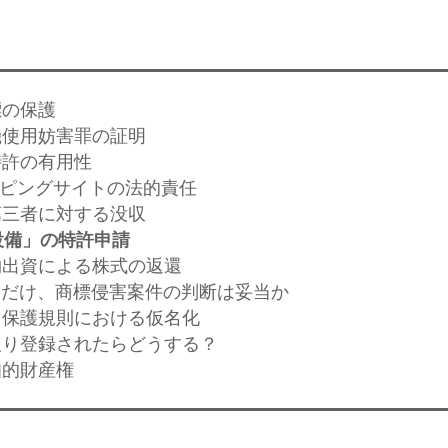
標の保護
算機使用妨害罪の証明
特許の有用性
ョッピングサイトの法的責任
の第三者に対する没収
設備」の特許申請
現物出資による株式の返還
空箱だけ、商標侵害案件の判断は妥当か
ータ保護規則における仮名化
横取り登録されたらどうする？
知的財産権