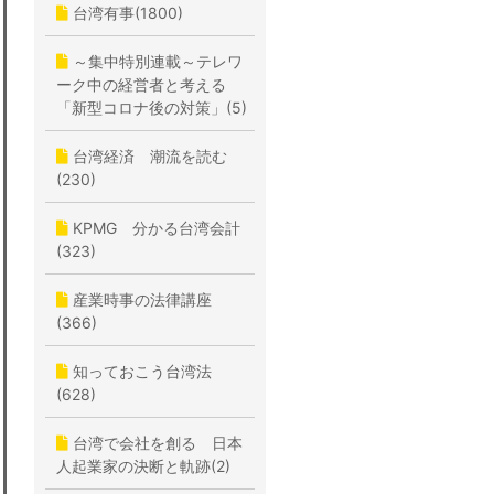
台湾有事(1800)
～集中特別連載～テレワ
ーク中の経営者と考える
「新型コロナ後の対策」(5)
台湾経済 潮流を読む
(230)
KPMG 分かる台湾会計
(323)
産業時事の法律講座
(366)
知っておこう台湾法
(628)
台湾で会社を創る 日本
人起業家の決断と軌跡(2)