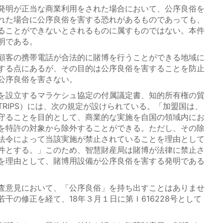
発明が正当な商業利用をされた場合において、公序良俗を
れた場合に公序良俗を害する恐れがあるものであっても、
ることができないとされるものに属すものではない。本件
明である。
顧客の携帯電話が合法的に賭博を行うことができる地域に
する点にあるが、その目的は公序良俗を害することを防止
公序良俗を害さない。
を設立するマラケシュ協定の付属議定書、知的所有権の貿
RIPS）には、次の規定が設けられている。「加盟国は、
守ることを目的として、商業的な実施を自国の領域内にお
を特許の対象から除外することができる。ただし、その除
法令によって当該実施が禁止されていることを理由として
件とする。」このため、智慧財産局は賭博が法律に禁止さ
を理由として、賭博用設備が公序良俗を害する発明である
査意見において、「公序良俗」を持ち出すことはありませ
干の修正を経て、18年３月１日に第Ｉ616228号として