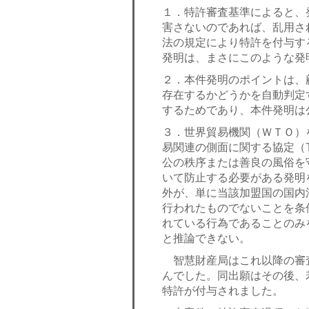
１．特許審査基準によると、
害さないのであれば、乱用さ
法の規定により特許を付与す
発明は、まさにこのような発
２．本件発明のポイントは、
存在するかどうかを自動判定
するためであり、本件発明は
３．世界貿易機関（ＷＴＯ）
易関連の側面に関する協定（T
公の秩序または善良の風俗を
いて防止する必要がある発明
外が、単に当該加盟国の国内
行われたものでないことを条
れている行為であることのみ
と推論できない。
智慧財産局はこれ以降の審
んでした。同出願はその後、若
特許が付与されました。