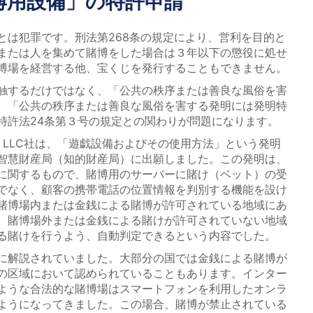
博用設備」の特許申請
は犯罪です。刑法第268条の規定により、営利を目的と
または人を集めて賭博をした場合は３年以下の懲役に処せ
博場を経営する他、宝くじを発行することもできません。
触するだけではなく、「公共の秩序または善良な風俗を害
、「公共の秩序または善良な風俗を害する発明には発明特
特許法24条第３号の規定との関わりが問題になります。
H, LLC社は、「遊戯設備およびその使用方法」という発明
智慧財産局（知的財産局）に出願しました。この発明は、
に関するもので、賭博用のサーバーに賭け（ベット）の受
でなく、顧客の携帯電話の位置情報を判別する機能を設け
賭博場内または金銭による賭博が許可されている地域にあ
、賭博場外または金銭による賭けが許可されていない地域
る賭けを行うよう、自動判定できるという内容でした。
に解説されていました。大部分の国では金銭による賭博が
の区域において認められていることもあります。インター
ような合法的な賭博場はスマートフォンを利用したオンラ
ようになってきました。この場合、賭博が禁止されている