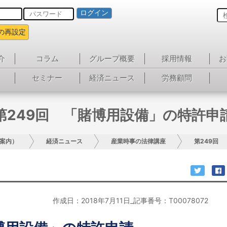
ログイン
の再設定
介
コラム
グループ概要
採用情報
お
セミナー
経済ニュース
労務顧問
第249回 「賭博用設備」の特許申
案内）
経済ニュース
産業時事の法律講座
第249回
作成日：2018年7月11日_記事番号：T00078072