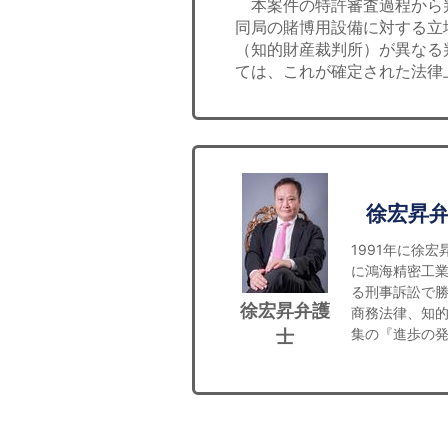
本案件の特許審査過程から
同局の賭博用設備に対する立
（知的財産裁判所）が異なる
ては、これが確定された法律
徐宏昇
1991年に徐
に鴻海精密工業
る刑事訴訟で
徐宏昇弁護
商務法律、知
集の『進歩の発明ｖ
士