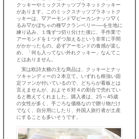
クッキーやミックスナッツプラネットクッキー
があります。このミックスナッツプラネットク
ッキーは、▽アーモンド▽ピーカンナッツ▽く
るみ▽かぼちゃの種▽クランベリー──を生地に
練り込み、１塊ずつ切り分けた後に、手作業で
アーモンドを１つずつ加えるという非常に手間
がかかったもの。必ずアーモンドの食感が楽し
め、「何も入ってない外れクッキー」なんてこ
とはありません。
実は欧詩太糖の主な商品は、クッキーとナッ
ツキャンディーの２本立て。いずれも根強い固
定ファンが付いているので、どちらが看板とは
言えませんが、およそ６対４の割合で売れてい
ると教えてくれました。購入者は、25～45歳
の女性が多く、手ごろな価格なので贈り物だけ
でなく、自分用にしたり、外国人旅行者が土産
にすることも多いそうです。