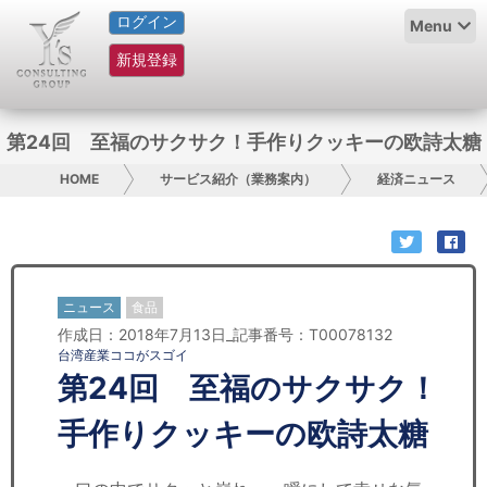
ログイン
HOME
Menu
新規登録
サービス紹介
コラム
第24回 至福のサクサク！手作りクッキーの欧詩太糖
グループ概要
HOME
サービス紹介（業務案内）
経済ニュース
採用情報
お問い合わせ
ニュース
食品
作成日：2018年7月13日_記事番号：T00078132
日本人にPR
台湾産業ココがスゴイ
第24回 至福のサクサク！
コンサルティング
手作りクッキーの欧詩太糖
リサーチ