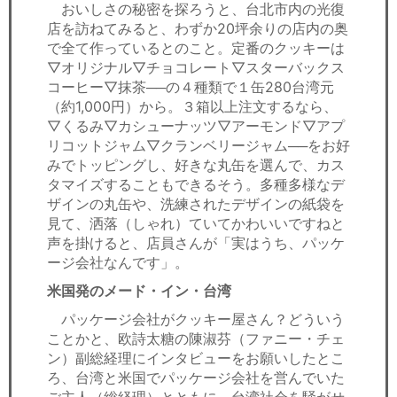
おいしさの秘密を探ろうと、台北市内の光復
店を訪ねてみると、わずか20坪余りの店内の奥
で全て作っているとのこと。定番のクッキーは
▽オリジナル▽チョコレート▽スターバックス
コーヒー▽抹茶──の４種類で１缶280台湾元
（約1,000円）から。３箱以上注文するなら、
▽くるみ▽カシューナッツ▽アーモンド▽アプ
リコットジャム▽クランベリージャム──をお好
みでトッピングし、好きな丸缶を選んで、カス
タマイズすることもできるそう。多種多様なデ
ザインの丸缶や、洗練されたデザインの紙袋を
見て、洒落（しゃれ）ていてかわいいですねと
声を掛けると、店員さんが「実はうち、パッケ
ージ会社なんです」。
米国発のメード・イン・台湾
パッケージ会社がクッキー屋さん？どういう
ことかと、欧詩太糖の陳淑芬（ファニー・チェ
ン）副総経理にインタビューをお願いしたとこ
ろ、台湾と米国でパッケージ会社を営んでいた