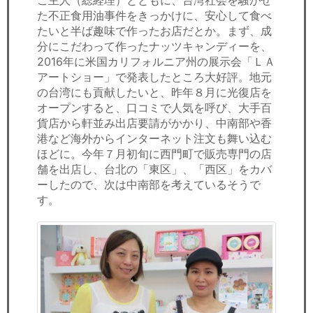
ご主人（総経理）とともに、台湾社会を騒がせ
た不正食用油事件をきっかけに、安心して食べ
たいと半ば趣味で作ったお店だとか。まず、成
分にこだわって作ったナッツキャンディーを、
2016年に米国カリフォルニア州の展示会「ＬＡ
アートショー」で発表したところ大好評。地元
の台湾にも貢献したいと、昨年８月に光復店を
オープンすると、口コミで人気を呼び、大手百
貨店から軒並み出店要請がかかり、中南部や香
港など海外からインターネット注文も舞い込む
ほどに。今年７月初旬に西門町で販売専門の店
舗を出店し、台北の「東区」、「西区」をカバ
ーしたので、次は中南部を考えているそうで
す。