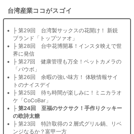
台湾産業ココがスゴイ
├ 第29回 台湾製サックスの花開け！ 新鋭
ブランド「トップツァオ」
├ 第28回 台中花博開幕！インスタ映えで世
界に発信
├ 第27回 健康管理も万全！ペットカメラの
「パウボ」
├ 第26回 余暇の強い味方！ 体験情報サイ
トのナイスデイ
├ 第25回 待ち時間が楽しみに！ミニカラオ
ケ「CoCoBar」
├
第24回 至福のサクサク！手作りクッキー
の欧詩太糖
├ 第23回 特許取得の２層式グリル鍋、リベ
ンジなるか？富甲一方