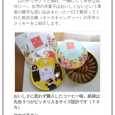
口の中でサクッと崩れ、一瞬にして幸せな気
セミナー
分に──。台湾の洋菓子はおいしくないという筆
者の勝手な思い込みをたった一口で裏切ってく
経済ニュース
れた欧詩太糖（オーズキャンディー）の手作り
クッキーをご紹介します。
労務顧問
ＩＴ
飲食店情報
おいしさに思わず購入したコーヒー味。紙袋は
丸缶３つがピッタリ入るサイズ設計です（ＹＳ
Ｎ）