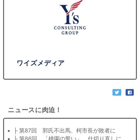
ワイズメディア
ニュースに肉迫！
├ 第87回 郭氏不出馬、柯市長が敗者に
├ 第86回 「桃園の誓い」、仕切り直しに