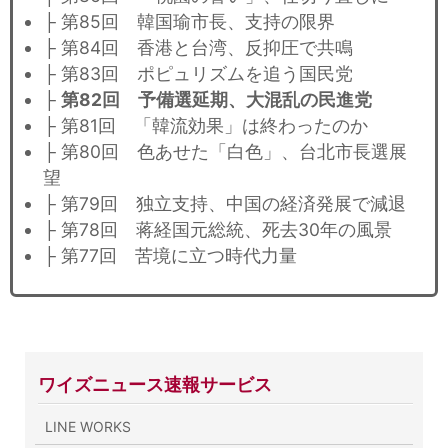
├ 第85回 韓国瑜市長、支持の限界
├ 第84回 香港と台湾、反抑圧で共鳴
├ 第83回 ポピュリズムを追う国民党
├
第82回 予備選延期、大混乱の民進党
├ 第81回 「韓流効果」は終わったのか
├ 第80回 色あせた「白色」、台北市長選展
望
├ 第79回 独立支持、中国の経済発展で減退
├ 第78回 蒋経国元総統、死去30年の風景
├ 第77回 苦境に立つ時代力量
ワイズニュース速報サービス
LINE WORKS