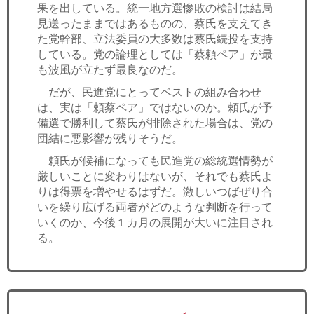
果を出している。統一地方選惨敗の検討は結局
見送ったままではあるものの、蔡氏を支えてき
た党幹部、立法委員の大多数は蔡氏続投を支持
している。党の論理としては「蔡頼ペア」が最
も波風が立たず最良なのだ。
だが、民進党にとってベストの組み合わせ
は、実は「頼蔡ペア」ではないのか。頼氏が予
備選で勝利して蔡氏が排除された場合は、党の
団結に悪影響が残りそうだ。
頼氏が候補になっても民進党の総統選情勢が
厳しいことに変わりはないが、それでも蔡氏よ
りは得票を増やせるはずだ。激しいつばぜり合
いを繰り広げる両者がどのような判断を行って
いくのか、今後１カ月の展開が大いに注目され
る。