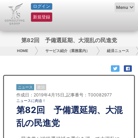
ログイン
HOME
Menu
新規登録
サービス紹介
コラム
第82回 予備選延期、大混乱の民進党
グループ概要
HOME
サービス紹介（業務案内）
経済ニュース
採用情報
お問い合わせ
ニュース
政治
作成日：2019年4月15日_記事番号：T00082977
日本人にPR
ニュースに肉迫！
第82回 予備選延期、大混
コンサルティング
乱の民進党
リサーチ