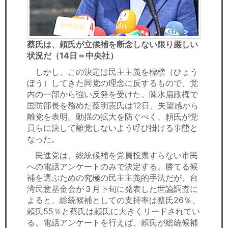
蔡氏は、頼氏が立候補を断念しない限り厳しい
状況だ（14日＝中央社）
しかし、この決定は民主主義を標榜（ひょう
ぼう）してきた同党の理念に反するもので、党
内の一部から強い反発を受けた。陳水扁政権で
国防部長を務めた蔡明憲氏は12日、失望感から
離党を表明。動揺の拡大を防ぐべく、頼氏が党
員らに決して離党しないよう呼び掛ける事態と
なった。
民進党は、総統候補を党員投票すらない市民
への電話アンケートのみで決定する。勝てる候
補を選ぶための究極の民主主義的手法だが、台
湾民意基金会が３月下旬に発表した世論調査に
よると、総統候補としての支持率は蔡氏26％、
頼氏55％と蔡氏は頼氏に大きくリードされてい
る。電話アンケートを行えば、頼氏が総統候補