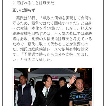
に選ばれることは確実だ。
互いに譲らず
蔡氏は13日、「執政の価値を実現して台湾を
守るため、競争ではなく団結すべきだ」と自身
への候補一本化を呼び掛けた。しかし、頼氏が
総統候補を目指すのは、不人気の蔡氏では総統
選は必敗、党勢の大幅後退は確実と考えている
ためで、蔡氏に取って代わることが重要なの
だ。頼氏は総統候補レースで依然有利な状況
で、「予備選で勝ったら自分を支持してほし
い」と蔡氏に反論した。