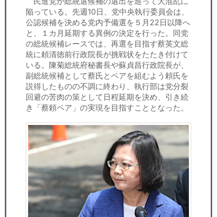
民進党が総統選候補の選出を巡って大混乱に
セミナー
陥っている。先週10日、党中央執行委員会は、
公認候補を決める党内予備選を５月22日以降へ
経済ニュース
と、１カ月延期する異例の決定を行った。同党
の総統候補レースでは、再選を目指す蔡英文総
労務顧問
統に頼清徳前行政院長が挑戦状をたたき付けて
いる。陳菊総統府秘書長や蘇貞昌行政院長が、
ＩＴ
副総統候補として蔡氏とペアを組むよう頼氏を
説得したものの不調に終わり、執行部は党分裂
飲食店情報
回避の苦肉の策として日程延期を決め、引き続
き「蔡頼ペア」の実現を目指すこととなった。