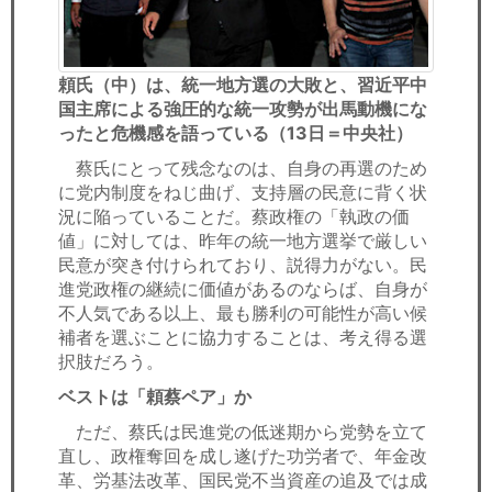
頼氏（中）は、統一地方選の大敗と、習近平中
国主席による強圧的な統一攻勢が出馬動機にな
ったと危機感を語っている（13日＝中央社）
蔡氏にとって残念なのは、自身の再選のため
に党内制度をねじ曲げ、支持層の民意に背く状
況に陥っていることだ。蔡政権の「執政の価
値」に対しては、昨年の統一地方選挙で厳しい
民意が突き付けられており、説得力がない。民
進党政権の継続に価値があるのならば、自身が
不人気である以上、最も勝利の可能性が高い候
補者を選ぶことに協力することは、考え得る選
択肢だろう。
ベストは「頼蔡ペア」か
ただ、蔡氏は民進党の低迷期から党勢を立て
直し、政権奪回を成し遂げた功労者で、年金改
革、労基法改革、国民党不当資産の追及では成