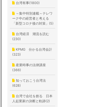
台湾有事(1800)
～集中特別連載～テレワ
ーク中の経営者と考える
「新型コロナ後の対策」(5)
台湾経済 潮流を読む
(230)
KPMG 分かる台湾会計
(323)
産業時事の法律講座
(366)
知っておこう台湾法
(628)
台湾で会社を創る 日本
人起業家の決断と軌跡(2)