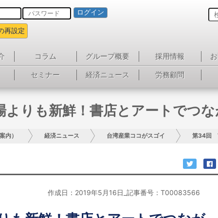
ログイン
の再設定
介
コラム
グループ概要
採用情報
お
セミナー
経済ニュース
労務顧問
市場よりも新鮮！書店とアートでつな
案内）
経済ニュース
台湾産業ココがスゴイ
第34回
作成日：2019年5月16日_記事番号：T00083566