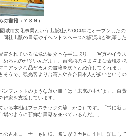
みの書籍（ＹＳＮ）
園城市文化事業という出版社が2004年にオープンしたの
。同社出版の書籍やイベントスペースの講演者が執筆した
配置されている仏像の紹介本を手に取り、「写真やイラス
しめるものが多いんだよ」。台湾語のさまざまな表現を説
マニアックな品ぞろえの書籍を次々と紹介してくれまし
きそうで、観光客より台湾人や在台日本人が多いというの
パンフレットのような薄い冊子は「未来の本だよ」。自費
の作家を支援しています。
ている本棚はプラスチックの籠（かご）です。「常に新し
市場のように新鮮な書籍を並べているんだ」。
本の古本コーナーも同様。陳氏が２カ月に１回、訪日して