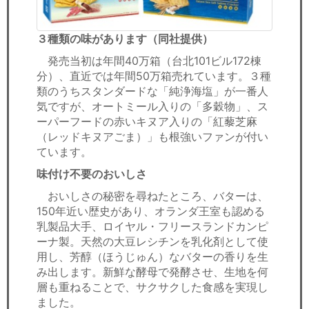
３種類の味があります（同社提供）
発売当初は年間40万箱（台北101ビル172棟
分）、直近では年間50万箱売れています。３種
類のうちスタンダードな「純浄海塩」が一番人
気ですが、オートミール入りの「多穀物」、ス
ーパーフードの赤いキヌア入りの「紅藜芝麻
（レッドキヌアごま）」も根強いファンが付い
ています。
味付け不要のおいしさ
おいしさの秘密を尋ねたところ、バターは、
150年近い歴史があり、オランダ王室も認める
乳製品大手、ロイヤル・フリースランドカンピ
ーナ製。天然の大豆レシチンを乳化剤として使
用し、芳醇（ほうじゅん）なバターの香りを生
み出します。新鮮な酵母で発酵させ、生地を何
層も重ねることで、サクサクした食感を実現し
ました。