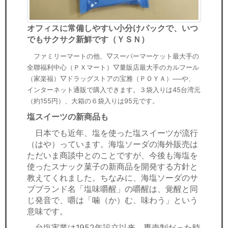
オフィスに常備しやすい小分けパックで、いつ
でもサクサク新鮮です（ＹＳＮ）
ファミリーマートの他、▽スーパーマーケット最大手の
全聯福利中心（ＰＸマート）▽量販店最大手のカルフール
（家楽福）▽ドラッグストアの宝雅（ＰＯＹＡ）──や、
インターネット通販で購入できます。３袋入りは45台湾元
（約155円）、大箱の６袋入りは95元です。
塩スイーツの新商品も
日本でも近年、塩を使った塩スイーツが流行
（はや）っています。海塩ソーダの海外販売は
ただいま商談中とのことですが、今後も海塩を
使ったスナック菓子の新商品を開発する方針と
教えてくれました。ちなみに、海塩ソーダのサ
ブブランド名「塩味嚼醒」の嚼醒は、覚醒と同
じ発音で、嚼は「噛（か）む、味わう」という
意味です。
台塩実業は1952年設立以来、専売制だった時