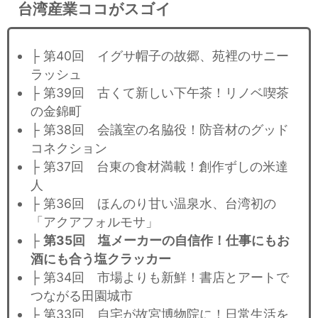
台湾産業ココがスゴイ
├ 第40回 イグサ帽子の故郷、苑裡のサニー
ラッシュ
├ 第39回 古くて新しい下午茶！リノベ喫茶
の金錦町
├ 第38回 会議室の名脇役！防音材のグッド
コネクション
├ 第37回 台東の食材満載！創作ずしの米達
人
├ 第36回 ほんのり甘い温泉水、台湾初の
「アクアフォルモサ」
├
第35回 塩メーカーの自信作！仕事にもお
酒にも合う塩クラッカー
├ 第34回 市場よりも新鮮！書店とアートで
つながる田園城市
├ 第33回 自宅が故宮博物院に！日常生活を