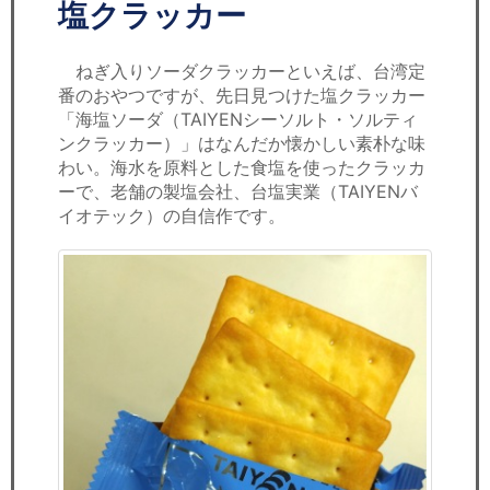
セミナー
塩クラッカー
経済ニュース
ねぎ入りソーダクラッカーといえば、台湾定
番のおやつですが、先日見つけた塩クラッカー
労務顧問
「海塩ソーダ（TAIYENシーソルト・ソルティ
ンクラッカー）」はなんだか懐かしい素朴な味
ＩＴ
わい。海水を原料とした食塩を使ったクラッカ
ーで、老舗の製塩会社、台塩実業（TAIYENバ
イオテック）の自信作です。
飲食店情報