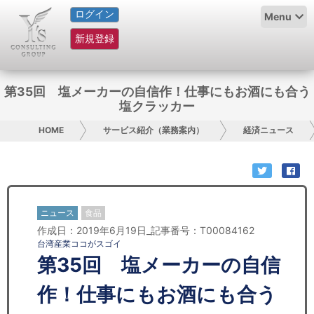
ログイン
HOME
Menu
新規登録
サービス紹介
コラム
第35回 塩メーカーの自信作！仕事にもお酒にも合う
塩クラッカー
グループ概要
HOME
サービス紹介（業務案内）
経済ニュース
採用情報
お問い合わせ
ニュース
食品
日本人にPR
作成日：2019年6月19日_記事番号：T00084162
台湾産業ココがスゴイ
コンサルティング
第35回 塩メーカーの自信
リサーチ
作！仕事にもお酒にも合う