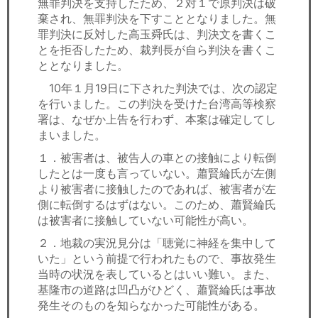
無罪判決を支持したため、２対１で原判決は破
棄され、無罪判決を下すこととなりました。無
罪判決に反対した高玉舜氏は、判決文を書くこ
とを拒否したため、裁判長が自ら判決を書くこ
ととなりました。
10年１月19日に下された判決では、次の認定
を行いました。この判決を受けた台湾高等検察
署は、なぜか上告を行わず、本案は確定してし
まいました。
１．被害者は、被告人の車との接触により転倒
したとは一度も言っていない。蕭賢綸氏が左側
より被害者に接触したのであれば、被害者が左
側に転倒するはずはない。このため、蕭賢綸氏
は被害者に接触していない可能性が高い。
２．地裁の実況見分は「聴覚に神経を集中して
いた」という前提で行われたもので、事故発生
当時の状況を表しているとはいい難い。また、
基隆市の道路は凹凸がひどく、蕭賢綸氏は事故
発生そのものを知らなかった可能性がある。