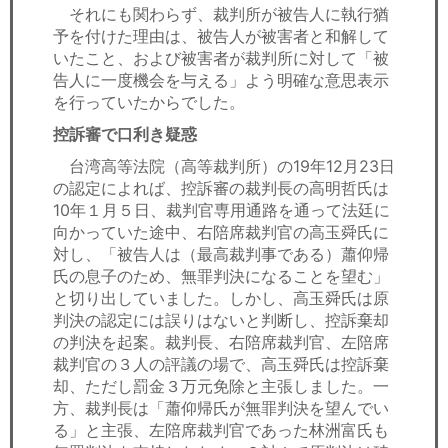
それにも関わらず、裁判所が被告人に執行猶
予を付けた理由は、被告人が被害者と和解して
いたこと、および被害者が裁判所に対して「被
告人に一度機会を与える」よう明確な意思表示
を行っていたからでした。
控訴審で口利き疑惑
台湾高等法院（高等裁判所）の19年12月23日
の認定によれば、控訴審の裁判長の高明哲氏は
10年１月５日、裁判官専用通路を通って法廷に
向かっていた途中、右陪席裁判官の高玉舜氏に
対し、「被告人は（最高裁判事である）蕭仰帰
氏の息子のため、無罪判決になることを望む」
と切り出していました。しかし、高玉舜氏は原
判決の認定には誤りはないと判断し、控訴棄却
の判決を起案。裁判長、右陪席裁判官、左陪席
裁判官の３人の評議の場で、高玉舜氏は控訴棄
却、ただし罰金３万元免除と主張しました。一
方、裁判長は「蕭仰帰氏が無罪判決を望んでい
る」と主張、左陪席裁判官であった林洲富氏も