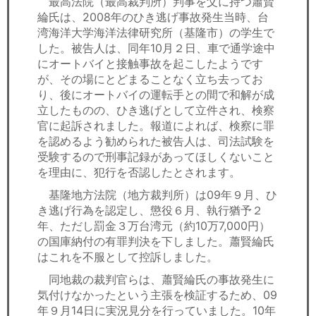
最高法院（最高裁判所）判事を父に持つ蕭賢
セミナー
綸氏は、2008年のひき逃げ事故発生当時、台
湾海洋大学海洋法律研究所（基隆市）の学生で
経済ニュース
した。被告人は、同年10月２日、車で通学途中
にオートバイと接触事故を起こしたようです
労務顧問
が、その場にとどまることなく立ち去ってお
り、後にオートバイの運転手との間で和解が成
ＩＴ
立したものの、ひき逃げとして立件され、検察
官に起訴されました。報道によれば、検察に罪
飲食店情報
を認めるよう勧められた被告人は、司法試験を
受験するので刑事記録があってほしくないこと
を理由に、犯行を否認したとされます。
基隆地方法院（地方裁判所）は09年９月、ひ
き逃げ行為を認定し、懲役６月、執行猶予２
年、ただし罰金３万台湾元（約10万7,000円）
の国庫納付の有罪判決を下しました。蕭賢綸氏
はこれを不服として控訴しました。
同地裁の裁判官らは、蕭賢綸氏の事故発生に
気付けなかったという主張を検証するため、09
年９月14日に実況見分を行っていました。10年