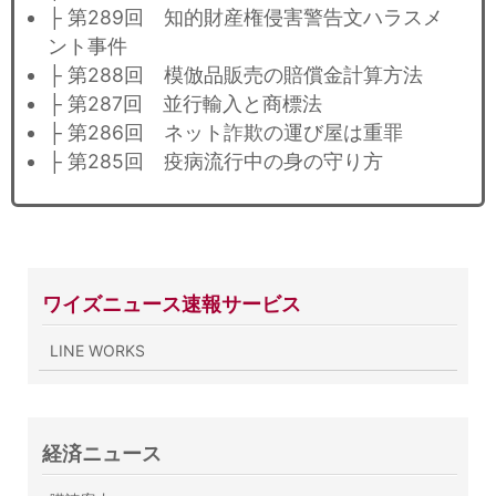
├ 第289回 知的財産権侵害警告文ハラスメ
ント事件
├ 第288回 模倣品販売の賠償金計算方法
├ 第287回 並行輸入と商標法
├ 第286回 ネット詐欺の運び屋は重罪
├ 第285回 疫病流行中の身の守り方
ワイズニュース速報サービス
LINE WORKS
経済ニュース