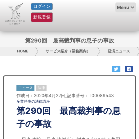
ログイン
HOME
Menu
新規登録
サービス紹介
コラム
第290回 最高裁判事の息子の事故
グループ概要
HOME
サービス紹介（業務案内）
経済ニュース
採用情報
お問い合わせ
ニュース
法律
作成日：2020年4月22日_記事番号：T00089543
日本人にPR
産業時事の法律講座
第290回 最高裁判事の息
コンサルティング
子の事故
リサーチ