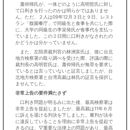
蕭仰帰氏が、一体どのように高明哲氏に対し
て口利きを行ったのかは明らかではありませ
ん。ただ、２人は09年12月３日と９日、レスト
ラン「馥園餐庁」で同級生と食事を共にした際
に、大学の同級生の李栄発氏が食事代を支払っ
ていました。この２日間に口利きがなされたの
かどうかは分かっていません。
また、左陪席裁判官の林洲富氏は、後に台北
地方検察署の取り調べを受けた際、評議の際に
裁判長の高明哲氏は、蕭仰帰氏が無罪を要求し
ているとは言っていないと証言しましたが、台
北地方検察署と台湾高裁は林氏の証言を採択し
ませんでした。
非常上告の要件満たさず
口利き問題が明るみに出た後、最高検察署は
非常上告を提起しましたが、最高裁は11年６月
に訴えを退ける判決を下しました。審判が法令
に違反していることを理由に非常上告を提起で
きるのは、▽重要な法律上の問題があり、最高