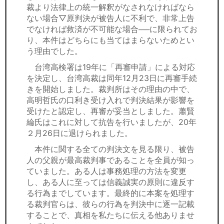
裁より法律上の統一解釈がなされなければなら
ない場合▽原判決が被告人に不利で、非常上告
でなければ救済が不可能な場合──に限られてお
り、本件はどちらにも当てはまらないためとい
う理由でした。
台湾高検署は19年に「再審申請」による対応
を決定し、台湾高裁は同年12月23日に再審手続
きを開始しました。裁判所はその理由の中で、
高明哲氏の口利き受け入れで判決結果が影響を
受けたと認定し、再審が妥当としました。蕭賢
綸氏はこれに対して抗告を行いましたが、20年
２月26日に退けられました。
本件に関する全ての判決文を見る限り、被告
人の父親が最高裁判事であることを全員が知っ
ていました。ある人は事務処理の方法を変更
し、ある人に至っては信義誠実の原則に違反す
る行為までしています。最終的に本案を処理す
る裁判官らは、彼らの行為を判決中に逐一記載
することで、真相を私たちに伝える他ありませ