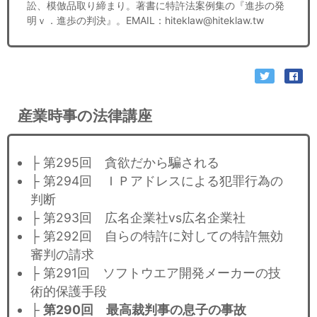
訟、模倣品取り締まり。著書に特許法案例集の『進歩の発
明ｖ．進歩の判決』。EMAIL：hiteklaw@hiteklaw.tw
産業時事の法律講座
├ 第295回 貪欲だから騙される
├ 第294回 ＩＰアドレスによる犯罪行為の
判断
├ 第293回 広名企業社vs広名企業社
├ 第292回 自らの特許に対しての特許無効
審判の請求
├ 第291回 ソフトウエア開発メーカーの技
術的保護手段
├
第290回 最高裁判事の息子の事故