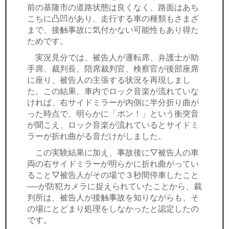
前の基隆市の道路状態は良くなく、路面はあち
こちに凸凹があり、走行する車の種類もさまざ
まで、接触事故に気付かない可能性もあり得た
ためです。
実況見分では、被告人が運転席、弁護士が助
手席、裁判長、陪席裁判官、検察官が後部座席
に座り、被告人の主張する状況を再現しまし
た。この結果、車内でロック音楽が流れていな
ければ、右サイドミラーが内側に半分折り曲が
った時点で、明らかに「ポン！」という衝突音
が聞こえ、ロック音楽が流れているとサイドミ
ラーが折れ曲がる音だけがしました。
この実験結果に加え、事故後に▽被告人の車
両の右サイドミラーが明らかに折れ曲がってい
ること▽被告人がその場で３秒間停車したこと
──が防犯カメラに捉えられていたことから、裁
判所は、被告人が接触事故を知りながらも、そ
の場にとどまり処理をしなかったと認定したの
です。