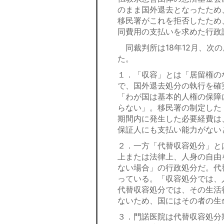
のまま国外退去となったため
移民署がこれを拒否したため
同費用の支払いを求めた行政
同裁判所は18年12月、次
た。
１．「収容」とは「居留権の
で、国外退去処分の執行を確
「わが国は基本的人権の保障
らない」。移民署の制定した
期間内に発生した必要経費は
保証人にも支払い能力がない
２．一方「代替収容処分」と
上または法律上、人身の自由
ない場合」の行政処分だ。代
っている。「収容処分では、
代替収容処分では、その生活
ないため、国にはその者の生
３．門諾医院は代替収容処分