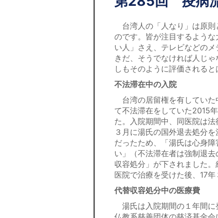
第285回 疫病
台湾人の「人なり」は原則
のです。皆が注目するような
い人」さえ、テレビなどのメ
きだ、そうでなければ人じゃ
しもそのように評価されると
不法滞在中の入院
台湾の居留権を有していた
て不法滞在をしていた2015
た。入院期間中、同医院は法
３月に湯氏の国外退去処分を
だったため、「湯氏は心身障
い」（不法滞在者は強制退去
収容処分」が下されました。
医院で治療を受けた後、17
代替収容処分中の医療費
湯氏は入院期間の１年間に発
仏教系慈善団体の慈済基金会に