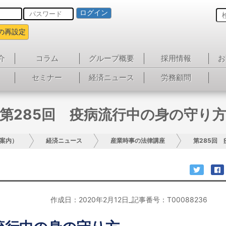
ログイン
の再設定
介
コラム
グループ概要
採用情報
お
セミナー
経済ニュース
労務顧問
第285回 疫病流行中の身の守り
案内）
経済ニュース
産業時事の法律講座
第285回
作成日：2020年2月12日_記事番号：T00088236