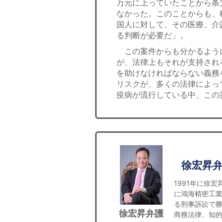
万元に上っていたことから条
なかった。このことからも、
国人に対して、その医療、介
る判断が必要だ」。
この案件からも分かるよう
が、法律上もそれが支持され
を助けなければならない義務
リスクが、多くの法律によっ
疫病が流行している中、この
徐宏昇
1991年に徐
に鴻海精密工業
る刑事訴訟で
徐宏昇弁護
商務法律、知