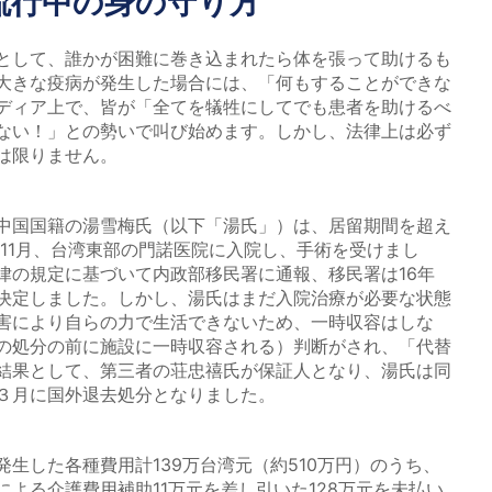
流行中の身の守り方
として、誰かが困難に巻き込まれたら体を張って助けるも
大きな疫病が発生した場合には、「何もすることができな
ディア上で、皆が「全てを犠牲にしてでも患者を助けるべ
ない！」との勢いで叫び始めます。しかし、法律上は必ず
は限りません。
中国国籍の湯雪梅氏（以下「湯氏」）は、居留期間を超え
年11月、台湾東部の門諾医院に入院し、手術を受けまし
律の規定に基づいて内政部移民署に通報、移民署は16年
決定しました。しかし、湯氏はまだ入院治療が必要な状態
害により自らの力で生活できないため、一時収容はしな
の処分の前に施設に一時収容される）判断がされ、「代替
結果として、第三者の荘忠禧氏が保証人となり、湯氏は同
年３月に国外退去処分となりました。
生した各種費用計139万台湾元（約510万円）のうち、
よる介護費用補助11万元を差し引いた128万元を未払い