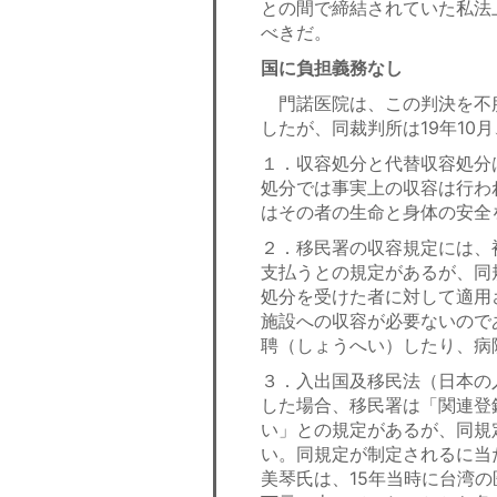
との間で締結されていた私法
べきだ。
国に負担義務なし
門諾医院は、この判決を不
したが、同裁判所は19年1
１．収容処分と代替収容処分
処分では事実上の収容は行わ
はその者の生命と身体の安全
２．移民署の収容規定には、
支払うとの規定があるが、同
処分を受けた者に対して適用
施設への収容が必要ないので
聘（しょうへい）したり、病
３．入出国及移民法（日本の
した場合、移民署は「関連登
い」との規定があるが、同規
い。同規定が制定されるに当
美琴氏は、15年当時に台湾の