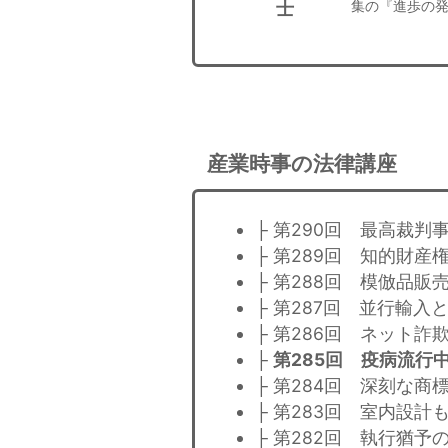
集の『進歩の発明ｖ
士
産業時事の法律講座
├ 第290回 最高裁判
├ 第289回 知的財
├ 第288回 模倣品
├ 第287回 並行輸入
├ 第286回 ネット詐
├
第285回 疫病流行
├ 第284回 深刻な商
├ 第283回 室内設
├ 第282回 執行猶予