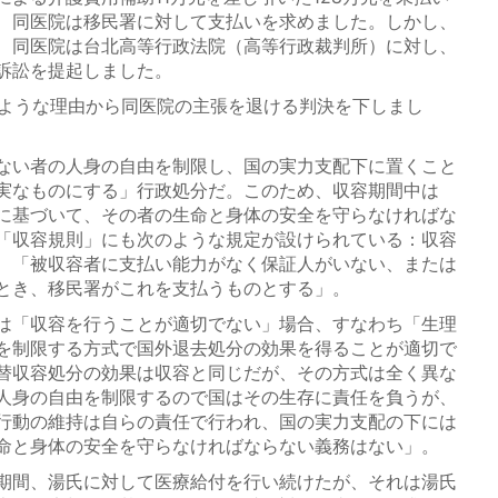
、同医院は移民署に対して支払いを求めました。しかし、
、同医院は台北高等行政法院（高等行政裁判所）に対し、
訴訟を提起しました。
のような理由から同医院の主張を退ける判決を下しまし
ない者の人身の自由を制限し、国の実力支配下に置くこと
実なものにする」行政処分だ。このため、収容期間中は
に基づいて、その者の生命と身体の安全を守らなければな
「収容規則」にも次のような規定が設けられている：収容
、「被収容者に支払い能力がなく保証人がいない、または
とき、移民署がこれを支払うものとする」。
は「収容を行うことが適切でない」場合、すなわち「生理
を制限する方式で国外退去処分の効果を得ることが適切で
替収容処分の効果は収容と同じだが、その方式は全く異な
人身の自由を制限するので国はその生存に責任を負うが、
行動の維持は自らの責任で行われ、国の実力支配の下には
命と身体の安全を守らなければならない義務はない」。
期間、湯氏に対して医療給付を行い続けたが、それは湯氏