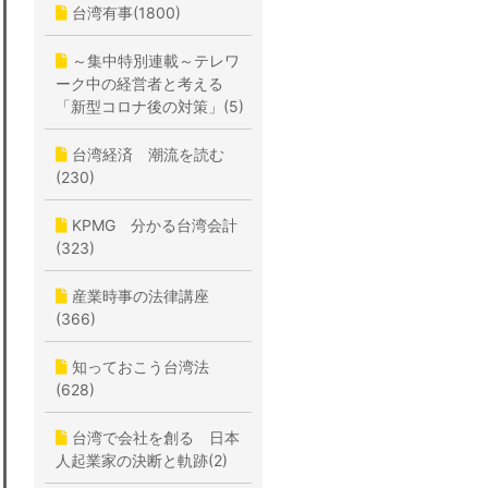
台湾有事(1800)
～集中特別連載～テレワ
ーク中の経営者と考える
「新型コロナ後の対策」(5)
台湾経済 潮流を読む
(230)
KPMG 分かる台湾会計
(323)
産業時事の法律講座
(366)
知っておこう台湾法
(628)
台湾で会社を創る 日本
人起業家の決断と軌跡(2)