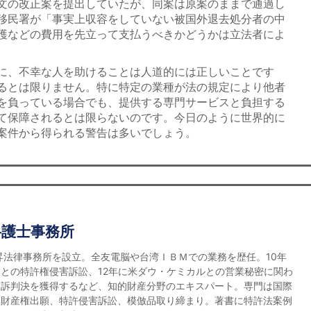
文の改正案を提出していたが、同案は原案のままで通過し
移民署が「事実上収容をしていない被国外退去処分者の中
護などの費用を先立って支払うべきかどうかは立法者によ
に、不幸な人を助けることは人道的には正しいことです
るとは限りません。特に特定の業種が法の規定により他者
を負っている場合でも、提供する専門サービスと負担する
て保障されるとは限らないのです。今日のように世界的に
案件から得られる警告は多いでしょう。
弁護士事務所
宏昇法律事務所を設立。全友電脳や台湾ＩＢＭでの業務を歴任。10年
との特許権侵害訴訟、12年に米ダウ・ケミカルとの営業秘密に関わ
勝訴判決を獲得するなど、知的財産分野のエキスパート。専門は国際
的財産権出願、特許侵害訴訟、模倣品取り締まり。著書に特許法案例