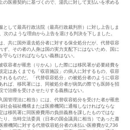
上の医療契約に基づくので、湯氏に対して支払いを求める
服として最高行政法院（最高行政裁判所）に対し上告しま
0月、次のような理由から上告を退ける判決を下しました。
は、共に国外退去処分者に対する保全処分だが、代替収容
れず、その者の人身は国の実力支配下にはないため、国に
を守らなければならない義務はない。
被収容者が罹患（りかん）した際には移民署が必要経費を
規定はあくまでも「収容施設」の病人に対するもの、収容
されるものだ。「代替収容処分」の被処分者のように収容
あれば、移民署には、同被処分者が病気の際でも医師を招
院で治療を受けさせたりする義務はない。
入国管理法に相当）には、代替収容処分を受けた者が罹患
録社会福祉機構または医療機関に通報しなければならな
定は移民署に同医療費用の負担義務を課したものではな
たり、当時立法委員（日本の国会議員に相当）であった蕭
医療機関に対する代替収容処分者の未払い医療費が2,736