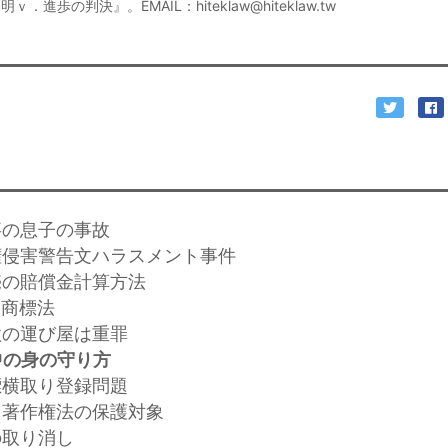
．進歩の判決』。EMAIL：hiteklaw@hiteklaw.tw
事の息子の事故
産権侵害警告文ハラスメント事件
販売の賠償金計算方法
と商標法
欺の運び屋は重罪
中の身の守り方
標横取り登録問題
計も著作権法の保護対象
の取り消し