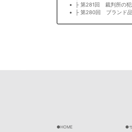
├ 第281回 裁判所の
├ 第280回 ブラン
HOME